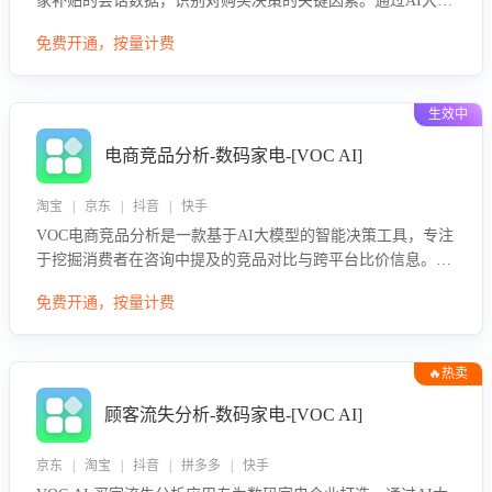
家补贴的会话数据，识别对购买决策的关键因素。通过AI大模
型评估客服在政策宣传、回应及互动中的表现，生成优化策
免费开通，按量计费
略，助力商家利用国补政策提升GMV。
生效中
电商竞品分析-数码家电-[VOC AI]
淘宝 | 京东 | 抖音 | 快手
VOC电商竞品分析是一款基于AI大模型的智能决策工具，专注
于挖掘消费者在咨询中提及的竞品对比与跨平台比价信息。该
应用能够精准识别被频繁对比的竞品品牌、咨询量、商品信
免费开通，按量计费
息，进行多维度交叉对比，并分析消费者的比价行为。通过提
供数据驱动的竞品洞察与差异化策略建议，帮助企业优化营销
话术、突出产品与服务优势，有效提升咨询转化率，避免陷入
🔥热卖
单纯价格竞争，实现精准扬长避短。
顾客流失分析-数码家电-[VOC AI]
京东 | 淘宝 | 抖音 | 拼多多 | 快手