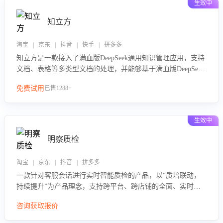
生效中
知立方
淘宝 | 京东 | 抖音 | 快手 | 拼多多
知立方是一款接入了满血版DeepSeek通用知识管理应用，支持
文档、表格等多类型文档的处理，并能够基于满血版DeepSeek
做知识应答。它能够为多种应用场景提供强大的知识支持，帮
免费试用
已售1288+
助用户高效管理和利用知识资源。通过该产品，用户可以轻松
实现文档的上传、分类、检索，提升知识管理的智能化水平。
生效中
明察质检
淘宝 | 京东 | 抖音 | 拼多多
一款针对客服会话进行实时智能质检的产品，以“质培联动，
持续提升”为产品理念，支持跨平台、跨店铺的全面、实时、
智能化质检，并根据质检结果形成质培联动，持续提升客服团
咨询获取报价
队的销服能力。