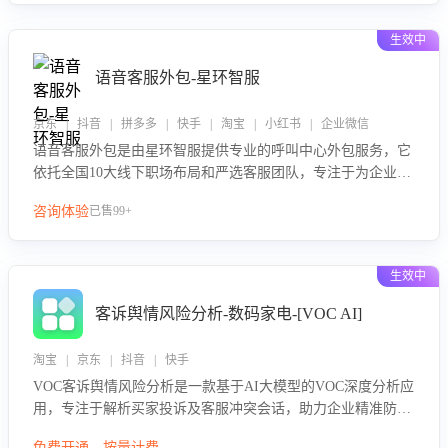
生效中
语音客服外包-星环智服
京东 | 抖音 | 拼多多 | 快手 | 淘宝 | 小红书 | 企业微信
语音客服外包是由星环智服提供专业的呼叫中心外包服务，它
依托全国10大线下职场布局和严选客服团队，专注于为企业提
供高效的语音呼叫解决方案。这项服务旨在通过专业的客服团
咨询体验
已售99+
队和智能工具提升语音客服服务效率和质量，帮助企业实现降
本增效。
生效中
客诉舆情风险分析-数码家电-[VOC AI]
淘宝 | 京东 | 抖音 | 快手
VOC客诉舆情风险分析是一款基于AI大模型的VOC深度分析应
用，专注于解析买家投诉及客服冲突会话，助力企业精准防控
舆情风险。该产品通过智能定位高风险会话、精准判别客户情
免费开通，按量计费