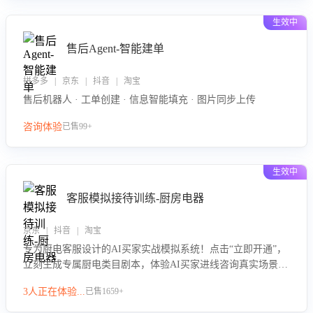
生效中
售后Agent-智能建单
拼多多 | 京东 | 抖音 | 淘宝
售后机器人 · 工单创建 · 信息智能填充 · 图片同步上传
咨询体验
已售99+
生效中
客服模拟接待训练-厨房电器
京东 | 抖音 | 淘宝
专为厨电客服设计的AI买家实战模拟系统！点击“立即开通”，
立刻生成专属厨电类目剧本，体验AI买家进线咨询真实场景训
练，快速掌握针对家用厨电商品的“功能咨询”等真实场景应对
3人正在体验...
已售1659+
技巧！