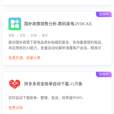
生效中
国补政策销售分析-数码家电-[VOCAI]
淘宝 | 京东 | 抖音 | 快手
面对国补政策下家电品类补贴细则复杂、咨询量激增的挑战，
本应用依托AI能力，批量自动化解析海量客户会话，精准识别
消费者对能以旧换新、补贴额度等政策的关注焦点与购买意
免费开通，按量计费
向，深度洞察决策动因。同时全面评估客服团队政策解读准确
性与响应效率，定位服务薄弱环节，为企业提供数据驱动的策
略优化建议与培训支持，助力提升政策响应速度、客服转化能
生效中
力及销售业绩。
拼多多资金账单自动下载-八爪鱼
实时自动下载账单、整理、发送，效率提升90%
免费试用