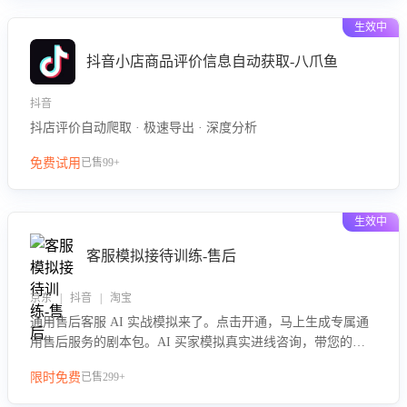
生效中
抖音小店商品评价信息自动获取-八爪鱼
抖音
抖店评价自动爬取 · 极速导出 · 深度分析
免费试用
已售99+
生效中
客服模拟接待训练-售后
京东 | 抖音 | 淘宝
通用售后客服 AI 实战模拟来了。点击开通，马上生成专属通
用售后服务的剧本包。AI 买家模拟真实进线咨询，带您的客
服团队进行沉浸式训练，快速吃透功能咨询等售后场景的应对
限时免费
已售299+
要点，轻松提升服务能力。