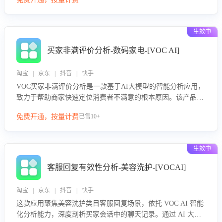
绪、归因争议根源，并客观评估客服应对合理性与成效。系统
可自动生成针对性改进策略，包括沟通话术优化、流程规范及
部门协同建议，从而提升客服团队舆情应对能力，阻断差评扩
生效中
散，维护品牌声誉，实现客户满意度的持续提升。
买家非满评价分析-数码家电-[VOC AI]
淘宝 | 京东 | 抖音 | 快手
VOC买家非满评价分析是一款基于AI大模型的智能分析应用，
致力于帮助商家快速定位消费者不满意的根本原因。该产品可
自动识别非满评价中的关键问题，区别问题是否属于客服原因
免费开通，按量计费
已售10+
或其它部门原因，明确责任归属，提供可落地的改进建议与策
略方向。通过深入挖掘会话内容，商家可针对性优化服务流
程、提升客服质量，并协同相关部门推进体验整改，有效提升
生效中
客户满意度和店铺整体服务质量。
客服回复有效性分析-美容洗护-[VOCAI]
淘宝 | 京东 | 抖音 | 快手
这款应用聚焦美容洗护类目客服回复场景，依托 VOC AI 智能
化分析能力，深度剖析买家会话中的聊天记录。通过 AI 大模