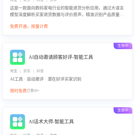
淘宝 | 京东 | 抖音 | 快手
这是一款面向数码家电行业的智能退货分析应用，通过大语言
模型深度解析买家退货数据与评价原声，精准识别产品质量、
描述不符、物流破损等核心退货原因，并输出可落地的改进建
免费开通，按量计费
议，通过挖掘用户痛点驱动产品迭代，从根本上降低退货率，
进而降低因技术差异或服务疏漏导致的退款率。
生效中
AI自动邀请顾客好评-智能工具
淘宝 | 京东 | 抖音
AI工具 · 自动邀评 · 潜在好评买家识别
限时免费
已售99+
生效中
AI话术大师-智能工具