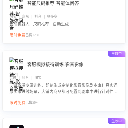
智能尺码推荐-智能体问答
淘宝 | 京东 | 抖音 | 拼多多
售前机器人 · 尺码推荐 · 自动生成
限时免费
已售1230+
生效中
客服模拟接待训练-影音影像
京东 | 抖音 | 淘宝
一键激活专属训练，即刻生成定制化影音影像剧本库！真实还
原买家进线场景，店铺内商品都可配置到剧本中进行针对性训
练，加强商品知识解答能力，提升客服售前转化率。点击 “立
限时免费
已售50+
即开通”，快速获取影音影像类目剧本，一键开启客服培训。
生效中