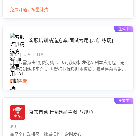
大模型，自动评估客服挽回效果，输出优化策略，助力商家降
免费开通，按量计费
低退款率，提升售后效率。
生效中
客服培训精选方案-面试专用-[AI训练场]
淘宝 | 京东 | 抖音
用户只需点击“免费订购”，即可获取标准化AI剧本应用包，无
缝对接训练场平台 。内置行业优质剧本模板，覆盖售前咨询、
售后处理等全场景，消除复杂部署流程，节省90%的初始化时
限时免费
间，助力企业快速启动智能客服训练
生效中
京东自动上传商品主图-八爪鱼
京东
商品全自动换图 · 批量操作 · 定时发布