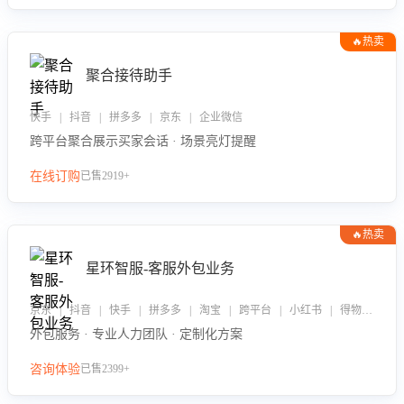
🔥热卖
聚合接待助手
快手 | 抖音 | 拼多多 | 京东 | 企业微信
跨平台聚合展示买家会话 · 场景亮灯提醒
在线订购
已售2919+
🔥热卖
星环智服-客服外包业务
京东 | 抖音 | 快手 | 拼多多 | 淘宝 | 跨平台 | 小红书 | 得物 | 企业微信
外包服务 · 专业人力团队 · 定制化方案
咨询体验
已售2399+