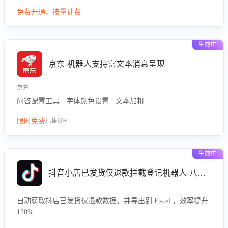
型精准定位客服在不同场景的理解与回应难点，评判解答的有
免费开通，按量计费
效性与完整性，输出针对性改进策略，助力商家快速优化快捷
话术，提升客服接待响应率与服务质量。
生效中
京东-机器人支持富文本消息呈现
京东
问答配置工具 · 字体颜色设置 · 文本加粗
限时免费
已售69+
生效中
抖音小店已发货仅退款拦截登记机器人-八爪鱼
自动获取抖店已发货仅退款数据，并导出到 Excel ，效率提升
120%