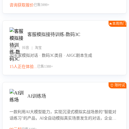
咨询获取报价
已售5999+
🔥本周热门
客服模拟接待训练-数码3C
京东 | 抖音 | 淘宝
AI买家模拟对话 · 数码3C类目 · AIGC剧本生成
15人正在体验...
已售1388+
⏰ 限时试
用
AI训练场
一款利用AI大模型能力，实现沉浸式模拟实战场景的“智能对
话练习”的产品，AI全自动模拟真实场景发生的对话，企业可
以帮助员工提升客服接待技巧，持续提升客服团队的销服能