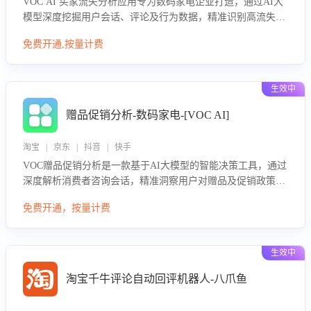
VOC AI 买家流失分析应用专为数码家电企业打造，通过AI大
模型深度挖掘用户会话、评论及行为数据，精准识别高流失风
险客户，并定位流失原因：包括产品质量缺陷、售后响应延
免费开通,按量计费
迟、竞品价格冲击等。系统自动输出可落地的挽回策略，迅速
同步到店铺运营团队。
生效中
赠品促销分析-数码家电-[VOC AI]
淘宝 | 京东 | 抖音 | 快手
VOC赠品促销分析是一款基于AI大模型的智能决策工具，通过
深度解析消费者咨询会话，精准洞察用户对赠品及促销政策的
真实偏好与需求。该应用可识别高吸引力赠品和热门促销诉
免费开通，按量计费
求，帮助企业制定个性化赠品组合策略，优化资源投放并淘汰
低效赠品，在提升成交转化率的同时有效控制成本，实现促销
效果最大化。
生效中
淘宝千牛评论自动回评机器人-八爪鱼