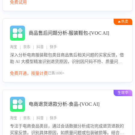
免费试用
🔥热卖
商品售后问题分析-服装鞋包-[VOC AI]
淘宝 | 京东 | 抖音 | 快手
深入分析电商服装鞋包类目商品售后相关问题的买家反馈，借
助 AI 大模型精准识别退货原因，识别因尺码不符、质量问题
等导致的退货原因，给出全方位优化产品与服务的建议，助力
免费开通，按量计费
已售1690+
商家优化产品或服务，实现销售额的显著提升。
生效中
电商退货退款分析-食品-[VOC AI]
淘宝 | 京东 | 抖音 | 快手
专注于电商食品类目，通过会话数据分析成功完成退货退款的
买家反馈，识别具体原因，如质量问题或包装破损等。结合AI