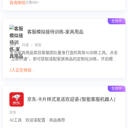
咨询体验
已售889+
生效中
客服模拟接待训练-家具用品
京东 | 抖音 | 淘宝
专为家具用品类目客服团队量身打造的高效AI训练工具。点击
“立即开通”，即可获取适配家居商品的定制化训练，开启模拟
真实客户对话的演练。针对性提升客服在家具用品功能、尺寸
2人正在体验...
参数咨询等高频场景下的专业应对能力。
生效中
京东-卡片样式发送欢迎语-[智能客服机器人]
京东
AI工具 · 欢迎语配置 · 商品推荐