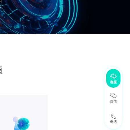
四
以
值