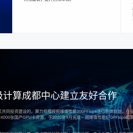
级计算成都中心建立友好合作
同投资建设的，算力规模按照峰值性能300PFlops进行总体规划，在
00张国产GPU卡资源，于2020年9月完成一期峰值性能170PFlops超