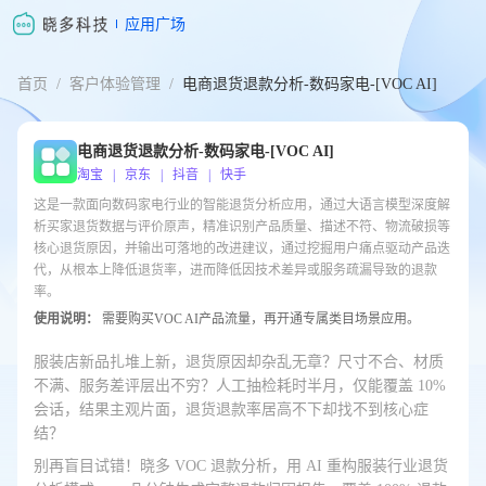
应用广场
首页
/
客户体验管理
/
电商退货退款分析-数码家电-[VOC AI]
电商退货退款分析-数码家电-[VOC AI]
淘宝 | 京东 | 抖音 | 快手
这是一款面向数码家电行业的智能退货分析应用，通过大语言模型深度解
析买家退货数据与评价原声，精准识别产品质量、描述不符、物流破损等
核心退货原因，并输出可落地的改进建议，通过挖掘用户痛点驱动产品迭
代，从根本上降低退货率，进而降低因技术差异或服务疏漏导致的退款
率。
使用说明：
需要购买VOC AI产品流量，再开通专属类目场景应用。
服装店新品扎堆上新，退货原因却杂乱无章？尺寸不合、材质
不满、服务差评层出不穷？人工抽检耗时半月，仅能覆盖 10%
会话，结果主观片面，退货退款率居高不下却找不到核心症
结？
别再盲目试错！晓多 VOC 退款分析，用 AI 重构服装行业退货