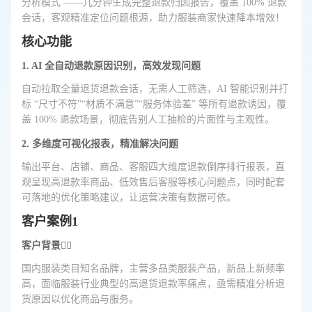
分析模式 ——几分钟生成完整退款归因报告，覆盖 100% 退款
会话，客观精准定位问题根源，助力服装商家快速降本增效！
核心功能
1. AI 全自动退款原因识别，高效发现问题
自动拉取全量退货退款会话，无需人工筛选，AI 智能识别并打
标 “尺寸不符”“材质不满意”“服务体验差” 等所有退款诱因，覆
盖 100% 退款场景，彻底告别人工抽检的片面性与主观性。
2. 多维度可视化报表，精准解决问题
输出平台、店铺、商品、客服四大维度退款倒序排行报表，直
观呈现高退款率商品、低效售后客服等核心问题点，同时配套
可落地的优化策略建议，让运营决策有数据可依。
客户案例1
客户背景🤷‍♂️
国内服装类目知名品牌，主营多品类服装产品，新品上新频率
高，面临服装行业典型的高退货退款率痛点，亟需精准分析退
货原因以优化商品与服务。