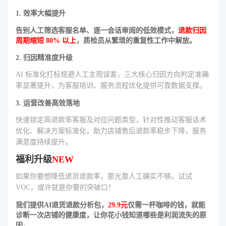
1. 效率大幅提升
告别人工筛选客服名单、逐一会话审阅的低效模式，
退款归因
周期缩短 80% 以上
，质检员从繁琐的重复性工作中解放。
2. 归因精准度升级
AI 标准化打标规避人工主观误差，三大核心归因方向判定准确
率显著提升，为客服培训、服务流程优化提供可靠数据支撑。
3. 运营改善高效落地
快速锁定高退款率客服及对应问题类型，针对性推动客服话术
优化、解决方案标准化，助力店铺售后退款率稳步下降，服务
满意度持续提升。
福利升级
NEW
如果你要想降低退货退款率，那光靠人工确实不够。试试
VOC，或许就是你要的突破口！
我们提供AI退货退款分析包，
29.9元
仅需一杯咖啡的钱，就能
诊断一次店铺的健康度，让你花小钱知道哪些是利润流失的原
因。