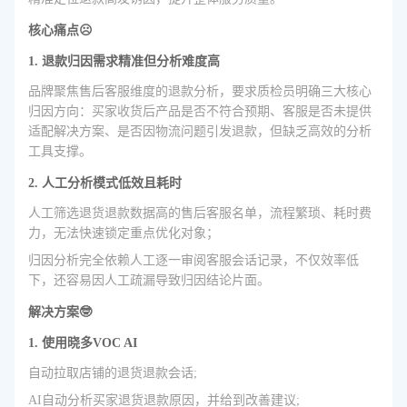
核心痛点☹️
1. 退款归因需求精准但分析难度高
品牌聚焦售后客服维度的退款分析，要求质检员明确三大核心
归因方向：买家收货后产品是否不符合预期、客服是否未提供
适配解决方案、是否因物流问题引发退款，但缺乏高效的分析
工具支撑。
2. 人工分析模式低效且耗时
人工筛选退货退款数据高的售后客服名单，流程繁琐、耗时费
力，无法快速锁定重点优化对象；
归因分析完全依赖人工逐一审阅客服会话记录，不仅效率低
下，还容易因人工疏漏导致归因结论片面。
解决方案🤓
1. 使用晓多VOC AI
自动拉取店铺的退货退款会话;
AI自动分析买家退货退款原因，并给到改善建议;