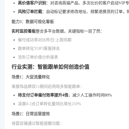
高价值客户识别
：对咨询高端产品、多次比价的客户启动VIP
风险订单拦截
：自动标记要求修改地址、频繁退换货的订单，
能力3：数据可视化看板
实时监控看板
整合多平台数据，关键指标一目了然：
催付成功率对比昨日/上周同期
跟单转化TOP3客服排名
流失订单价值分析报表
行业实测：智能跟单如何创造价值
场景1：大促流量转化
某服饰品牌双11期间启用晓多智能跟单：
待支付订单催付效率提升4倍
，减少人工操作时间80%
凌晨0-2点订单转化量同比增长210%
场景2：日常运营提效
母婴店铺通过智能提醒功能：