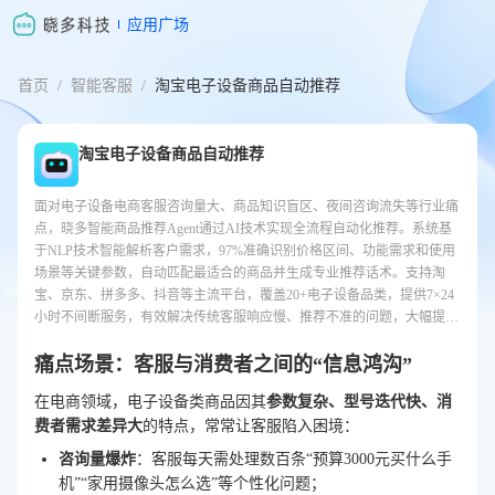
应用广场
首页
/
智能客服
/
淘宝电子设备商品自动推荐
淘宝电子设备商品自动推荐
面对电子设备电商客服咨询量大、商品知识盲区、夜间咨询流失等行业痛
点，晓多智能商品推荐Agent通过AI技术实现全流程自动化推荐。系统基
于NLP技术智能解析客户需求，97%准确识别价格区间、功能需求和使用
场景等关键参数，自动匹配最适合的商品并生成专业推荐话术。支持淘
宝、京东、拼多多、抖音等主流平台，覆盖20+电子设备品类，提供7×24
小时不间断服务，有效解决传统客服响应慢、推荐不准的问题，大幅提升
转化率并降低人力成本，是电子设备电商突破服务瓶颈、实现智能化转型
的最佳解决方案。
痛点场景：客服与消费者之间的“信息鸿沟”
在电商领域，电子设备类商品因其
参数复杂、型号迭代快、消
费者需求差异大
的特点，常常让客服陷入困境：
咨询量爆炸
：客服每天需处理数百条“预算3000元买什么手
机”“家用摄像头怎么选”等个性化问题；