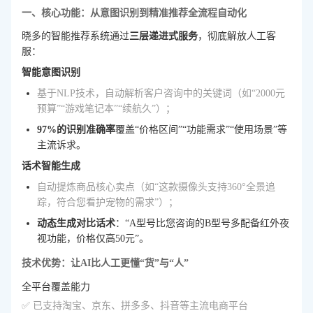
一、核心功能：从意图识别到精准推荐全流程自动化
晓多的智能推荐系统通过
三层递进式服务
，彻底解放人工客
服：
智能意图识别
基于NLP技术，自动解析客户咨询中的关键词（如“2000元
预算”“游戏笔记本”“续航久”）；
97%的识别准确率
覆盖“价格区间”“功能需求”“使用场景”等
主流诉求。
话术智能生成
自动提炼商品核心卖点（如“这款摄像头支持360°全景追
踪，符合您看护宠物的需求”）；
动态生成对比话术
：“A型号比您咨询的B型号多配备红外夜
视功能，价格仅高50元”。
技术优势：让AI比人工更懂“货”与“人”
全平台覆盖能力
✅ 已支持淘宝、京东、拼多多、抖音等主流电商平台