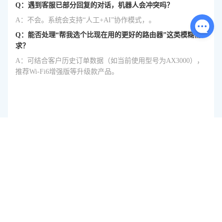
Q：遇到客服已部分回复的对话，机器人会冲突吗？
A：不会。系统会支持“人工+AI”协作模式，。
Q：能否处理“帮我选个比现在用的更好的路由器”这类模糊需
求？
A：可结合客户历史订单数据（如当前使用型号为AX3000），
推荐Wi-Fi6增强版等升级款产品。