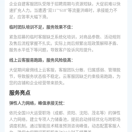
企业自建客服团队受限于招聘周期与资源短缺，大促前难以快
速扩充人力。当遭遇“双11”“618”等流量洪峰时，承接能力不
足，应答率大幅下滑。
临时团队培训不足，服务效果不佳：
紧急招募的临时客服缺乏系统化培训，对商品参数、活动规则
及售后流程掌握不扎实。实际上岗后频繁出现政策解释矛盾、
服务水平低下等问题，导致客户投诉风险提升。
线上云客服易跑路，服务风险极高：
大促期间雇佣线上云客服，客服团队分散、归属感弱、管理脱
节，导致服务状态极不稳定。云客服因缺乏约束极易跑路，为
您的店铺和企业经营带来损失。
服务亮点
弹性人力网络，峰值承接无忧：
依托全国10大运营职场（成都、资阳、沈阳、茂名等）的弹性
人力网络，建立专项人力储备池，提前启动排班优化与跨职场
调度机制。通过智能技术精准预测咨询峰值，动态配置客服人