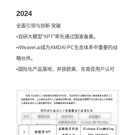
2024
202
全面引领与创新 突破
KA战
•自研大模型“XPT”率先通过国家备案。
•发
•iWeaver.ai成为AMDAI·PC生态体系中重要的战
•202
略伙伴。
•吴
•国际化产品落地，并获欧美、东南亚用户认可
•四