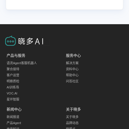
踪服务状态，保障服务质量稳定，大幅降低人工处理错误
率。适用于办公用品类目，提升运营效率，降低风险。
产品与服务
服务中心
语流Agent客服机器人
解决方案
聚合接待
资料中心
客户运营
帮助中心
明察质检
问答社区
AI训练场
VOC.AI
星环智服
新闻中心
关于晓多
新闻报道
关于晓多
产品Agent
品牌动态
电商知识
晓观点