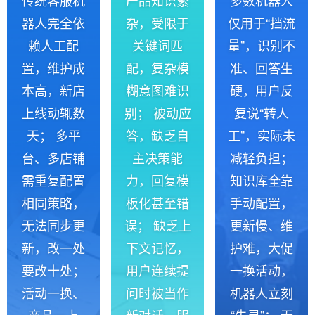
器人完全依
杂，受限于
仅用于“挡流
赖人工配
关键词匹
量”，识别不
置，维护成
配，复杂模
准、回答生
本高，新店
糊意图难识
硬，用户反
上线动辄数
别； 被动应
复说“转人
天； 多平
答，缺乏自
工”，实际未
台、多店铺
主决策能
减轻负担；
需重复配置
力，回复模
知识库全靠
相同策略，
板化甚至错
手动配置，
无法同步更
误； 缺乏上
更新慢、维
新，改一处
下文记忆，
护难，大促
要改十处；
用户连续提
一换活动，
活动一换、
问时被当作
机器人立刻
商品一上
新对话，服
“失灵”； 无