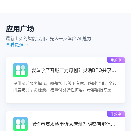
应用广场
最新上架的智能应用，先人一步体验 AI 魅力
查看更多 →
生效中
婴童孕产客服压力爆棚？灵活BPO共享坐席让售后成本直降50%！
提供灵活服务模式，覆盖线上/线下专席、临时促销、全包
拼席与共享资源池，按量付费弹性扩容。母婴客服专属培
训体系，快速响应售后与育儿咨询，波峰时补位不缺人，
波谷时撤场不养闲，综合降低客服成本30%-50%。适用于
奶粉、纸尿裤、玩具、孕产用品等类目，助力品牌轻资产
生效中
运营。
配饰电商质检申诉太麻烦？明察智能体一键申诉调整，主管复核更公平！