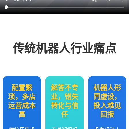
传统机器人行业痛点
配置繁
解答不专
机器人形
琐，多店
业，错失
同虚设，
运营成本
转化与信
投入难见
高
任
回报
传统客服机
产品知识繁
多数机器人