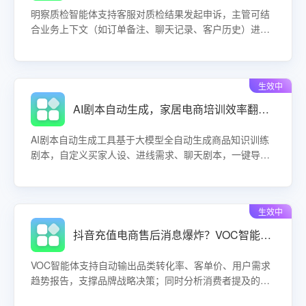
明察质检智能体支持客服对质检结果发起申诉，主管可结
合业务上下文（如订单备注、聊天记录、客户历史）进行
复核调整。通过透明化申诉流程，维护考核体系公信力，
激发客服改进动力，减少纠纷，提升团队运营效率。
生效中
AI剧本自动生成，家居电商培训效率翻倍？一键搞定多意图训练！
AI剧本自动生成工具基于大模型全自动生成商品知识训练
剧本，自定义买家人设、进线需求、聊天剧本，一键导入
商品即可生成多意图训练场景。释放培训成本，提升客服
实战能力。
生效中
抖音充值电商售后消息爆炸？VOC智能体自动生成转化率报告，决策快人一步！
VOC智能体支持自动输出品类转化率、客单价、用户需求
趋势报告，支撑品牌战略决策；同时分析消费者提及的竞
品、赠品需求、直播进线问题，直接辅助运营策略调整。