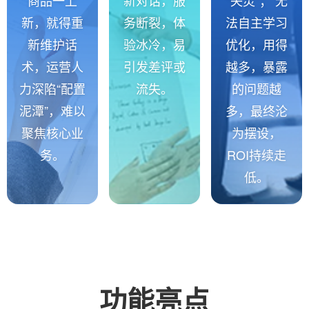
新，就得重
务断裂，体
法自主学习
新维护话
验冰冷，易
优化，用得
术，运营人
引发差评或
越多，暴露
力深陷“配置
流失。
的问题越
泥潭”，难以
多，最终沦
聚焦核心业
为摆设，
务。
ROI持续走
低。
功能亮点