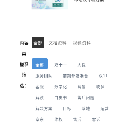
内容
全部
文档资料
视频资料
类
标签
型：
全部
双十一
大促
筛
服务团队
前期部署准备
双11
选：
客服
数字化
营销
晓多
解读
白皮书
售后问题
解决方案
目标
落地
运营
京东
维权
售后
客诉