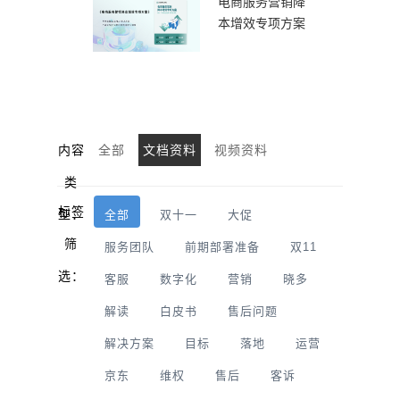
电商服务营销降
本增效专项方案
内容
全部
文档资料
视频资料
类
标签
型：
全部
双十一
大促
筛
服务团队
前期部署准备
双11
选：
客服
数字化
营销
晓多
解读
白皮书
售后问题
解决方案
目标
落地
运营
京东
维权
售后
客诉