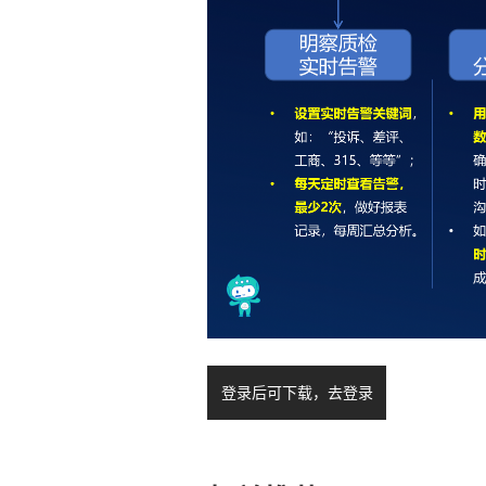
登录后可下载，去登录