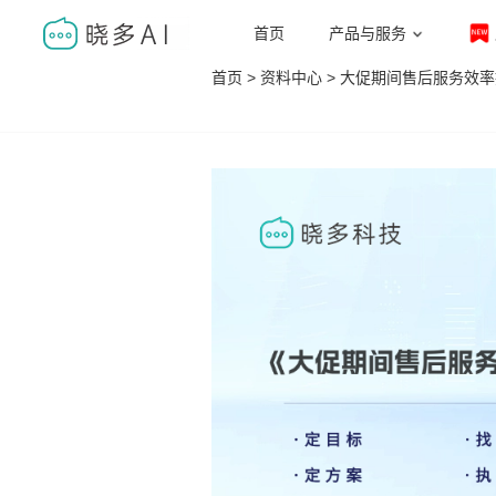
首页
产品与服务
首页
>
资料中心
>
大促期间售后服务效率