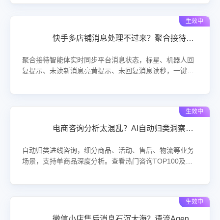
提醒，确保每条消息及时可见。解决汽车用品行业大促
期、夜间值班漏消息难题，缩短响应时长，提升客户满意
生效中
度与转化率。
快手多店铺消息处理不过来？聚合接待智能体实时同步平台状态让客服不再漏单！
聚合接待智能体实时同步平台消息状态，标星、机器人回
复提示、未读新消息亮黄提示、未回复消息读秒，一键锁
定高优先级订单，助力客服高效处理，提升客户满意度与
店铺评分。
生效中
电商咨询分析太混乱？AI自动归类洞察消费者原声，精准定位TOP100热问！
自动归类进线咨询，细分商品、活动、售后、物流等业务
场景，支持单商品深度分析。查看热门咨询TOP100及波
动趋势，AI实时解析消费者原声，提取共性关注点。帮助
运营快速定位商品问题与转化卡点，优化话术与详情页，
提升客服效率与客户满意度。
生效中
微信小店售后消息石沉大海？语流Agent智能体多轮追问捕捉客户真实情绪！