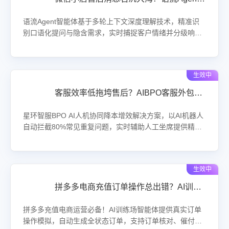
语流Agent智能体基于多轮上下文深度理解技术，精准识
别口语化提问与隐含需求，实时捕捉客户情绪并分级响
应。针对愤怒客户自动触发道歉+补偿话术，对模糊提问主
动追问澄清，大幅降低转人工率，提升店铺好评率与复购
率，助力商家实现智能化客户服务管理。
生效中
客服效率低拖垮售后？AIBPO客服外包人机协同让响应提速45%！
星环智服BPO AI人机协同降本增效解决方案，以AI机器人
自动拦截80%常见重复问题，实时辅助人工坐席提供精准
话术与知识库推荐，客服处理效率提升45%。有效缩短响
应时间、降低人力成本，助力企业客户服务体验全面升
级。
生效中
拼多多电商充值订单操作总出错？AI训练场智能体一键模拟全流程！
拼多多充值电商运营必备！AI训练场智能体提供真实订单
操作模拟，自动生成全状态订单，支持订单核对、催付、