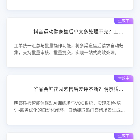
改价、备注插旗、物流查询等全流程操作培训。帮助运营
人员快速上手，减少错单漏单风险。
生效中
抖音运动健身售后单太多处理不完？工单批量整合一键搞定！
工单统一汇总与批量操作功能，将多渠道售后请求自动归
集，支持批量审核、批量提交，实现一站式高效处理。结
合运动器材、健身服饰等真实场景，帮助团队降低人力成
本，提升响应速度与客户满意度。
生效中
唯品会鲜花园艺售后差评不断？明察质检智能体跨系统联动，自动抓取咨询生成训练剧本！
明察质检智能体联动AI训练场与VOC系统，实现质检-培
训-服务优化的自动化闭环。自动抓取热门咨询场景生成实
战剧本。将质检发现的高频问题一键转化为培训内容，有
效解决鲜花绿植易损、时效投诉多、客服话术不统一等痛
点，提升店铺评分与复购率。立即接入，用AI驱动服务升
生效中
级，让售后管理更智能。