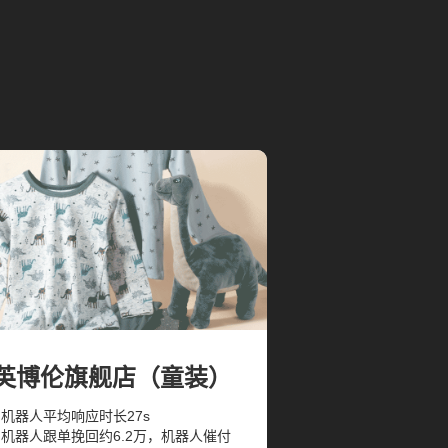
英博伦旗舰店（童装）
- 机器人平均响应时长27s
- 机器人跟单挽回约6.2万，机器人催付