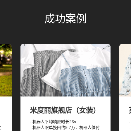
成功案例
米度丽旗舰店（女装）
，
- 机器人平均响应时长23s
次
- 机器人跟单挽回约9.7万，机器人催付