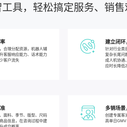
智工具，轻松搞定服务、销售
化率
建立闭环
，合理分配资源，机器人辅
针对行业类
升客服响应能力、话术能力
复杂长尾问
少客户流失
成人机协通
应时长降低2
精准
多销场景
、面料、季节、版型、尺码
创建专属客
商品信息，在咨询过程中建
高单日GMV
升成交概率