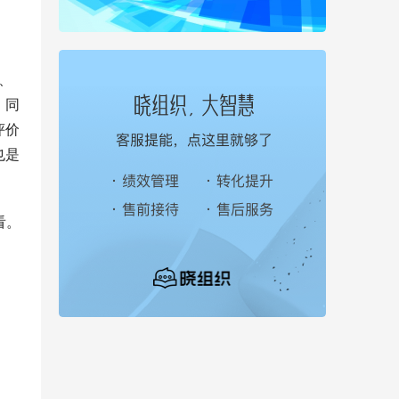
、
，同
评价
也是
看。