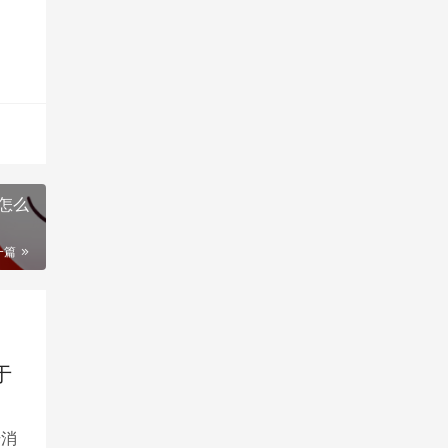
一篇
于
升消