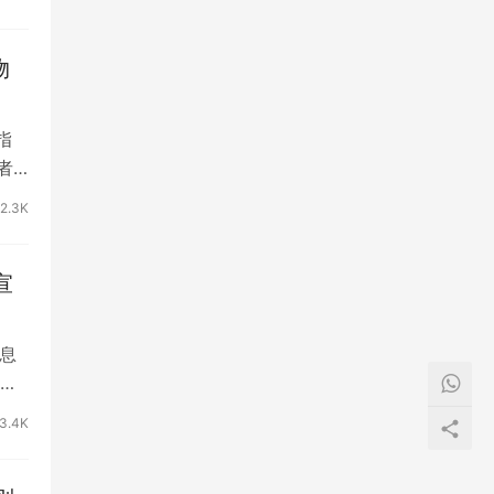
物
指
者
2.3K
宣
息
3.4K