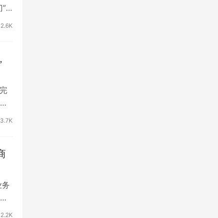
”
2.6K
，
完
台
3.7K
商
业务
管
2.2K