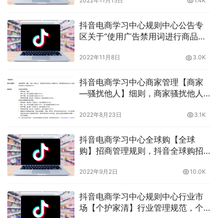
2022年11月15日
1.4K
抖音电商学习中心规则中心公告专
区关于“使用广告禁用词进行商品宣
传”的治理公告，使用违禁词会有什
2022年11月8日
3.0K
么后果？晓多告诉你
抖音电商学习中心商家管理【商家
—骚扰他人】细则，商家骚扰他人
消费者需要了解的，晓多告诉你
2022年8月23日
3.1K
抖音电商学习中心全球购【全球
购】招商管理规则，抖音全球购招
商相关规则你都了解了吗？晓多给
2022年9月2日
10.0K
你介绍
抖音电商学习中心规则中心行业市
场【个护家清】行业管理规范，个