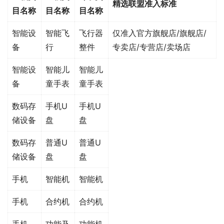
精选联盟准入标准
目名称
目名称
目名称
智能设
智能飞
飞行器
仅准入官方旗舰店/旗舰店/
备
行
整件
专卖店/专营店/卖场店
智能设
智能儿
智能儿
备
童手表
童手表
数码存
手机U
手机U
储设备
盘
盘
数码存
普通U
普通U
储设备
盘
盘
手机
智能机
智能机
手机
合约机
合约机
手机
功能及
功能机