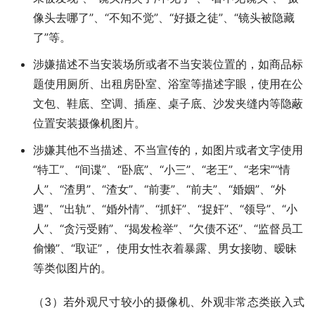
像头去哪了”、“不知不觉”、“好摄之徒”、“镜头被隐藏
了”等。
涉嫌描述不当安装场所或者不当安装位置的，如商品标
题使用厕所、出租房卧室、浴室等描述字眼，使用在公
文包、鞋底、空调、插座、桌子底、沙发夹缝内等隐蔽
位置安装摄像机图片。
涉嫌其他不当描述、不当宣传的，如图片或者文字使用
“特工”、“间谍”、“卧底”、“小三”、“老王”、“老宋”“情
人”、“渣男”、“渣女”、“前妻”、“前夫”、“婚姻”、“外
遇”、“出轨”、“婚外情”、“抓奸”、“捉奸”、“领导”、“小
人”、“贪污受贿”、“揭发检举”、“欠债不还”、“监督员工
偷懒”、“取证”， 使用女性衣着暴露、男女接吻、暧昧
等类似图片的。
（3）若外观尺寸较小的摄像机、外观非常态类嵌入式