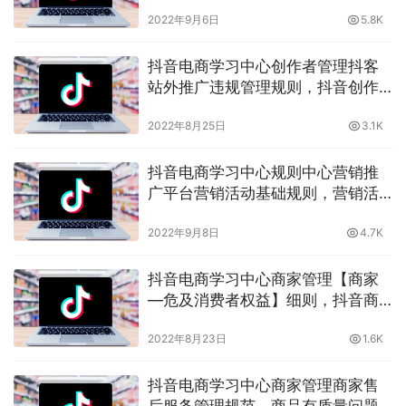
护家清有什么要求？晓多告诉你
2022年9月6日
5.8K
抖音电商学习中心创作者管理抖客
站外推广违规管理规则，抖音创作
者在站外违规推广也需要负责任，
2022年8月25日
3.1K
晓多带你了解
抖音电商学习中心规则中心营销推
广平台营销活动基础规则，营销活
动涉及哪些商家？晓多告诉你
2022年9月8日
4.7K
抖音电商学习中心商家管理【商家
—危及消费者权益】细则，抖音商
家危害消费者权益怎么办？晓多带
2022年8月23日
1.6K
你了解
抖音电商学习中心商家管理商家售
后服务管理规范，商品有质量问题