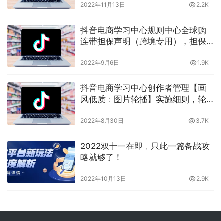
2022年11月13日
2.2K
抖音如何处理
抖音电商学习中心规则中心全球购
连带担保声明（跨境专用），担保
声明对于跨境品牌有什么要求？看
2022年9月6日
1.9K
晓多怎么说
抖音电商学习中心创作者管理【画
风低质：图片轮播】实施细则，轮
播图片有什么影响，你了解多少？
2022年8月30日
3.7K
晓多告诉你
2022双十一在即，只此一篇备战攻
略就够了！
2022年10月13日
2.9K