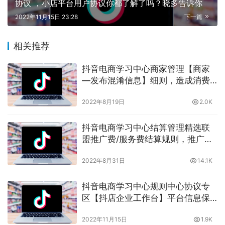
协议 ，小店平台用户协议你都了解了吗？晓多告诉你
2022年11月15日 23:28
下一篇
相关推荐
抖音电商学习中心商家管理【商家
—发布混淆信息】细则，造成消费
者错误认知的商家会有什么后果？
2022年8月19日
2.0K
晓多告诉你
抖音电商学习中心结算管理精选联
盟推广费/服务费结算规则，推广服
务费怎么结算？晓多告诉你
2022年8月31日
14.1K
抖音电商学习中心规则中心协议专
区【抖店企业工作台】平台信息保
护声明 ，平台信息保护声明你都了
2022年11月15日
1.9K
解了吗？晓多告诉你