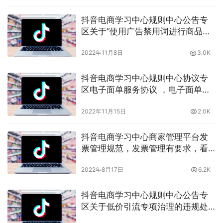
抖音电商学习中心规则中心公告专
区关于“使用广告禁用词进行商品宣
传”的治理公告，使用违禁词会有什
2022年11月8日
3.0K
么后果？晓多告诉你
抖音电商学习中心规则中心协议专
区电子面单服务协议 ，电子面单是
什么？晓多告诉你
2022年11月15日
2.0K
抖音电商学习中心商家管理平台发
票管理规范，发票管理有要求，看
晓多带你了解
2022年8月17日
6.2K
抖音电商学习中心规则中心公告专
区关于低价引流专项治理的违规处
罚公示，低价引流行为晓多告诉你