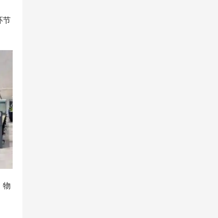
环节
、物