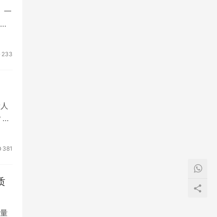
。一
质
233
责人
？很
381
质
量