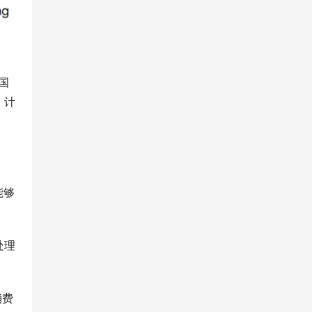
国
、计
能够
处理
消费