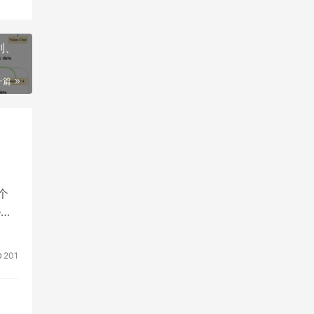
别、
一篇
个
——
201