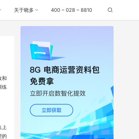
关于晓多
400 – 028 – 8810
数和
训练
集上
型的