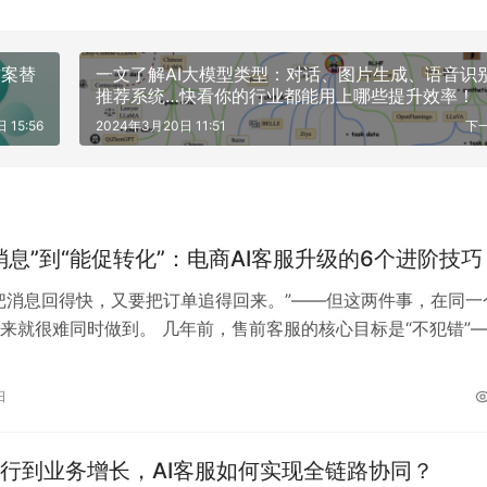
方案替
一文了解AI大模型类型：对话、图片生成、语音识
推荐系统…快看你的行业都能用上哪些提升效率！
 15:56
2024年3月20日 11:51
下
消息”到“能促转化”：电商AI客服升级的6个进阶技巧
把消息回得快，又要把订单追得回来。”——但这两件事，在同一
来就很难同时做到。 几年前，售前客服的核心目标是“不犯错”
态度良好、不被买家投诉。但如…
日
行到业务增长，AI客服如何实现全链路协同？