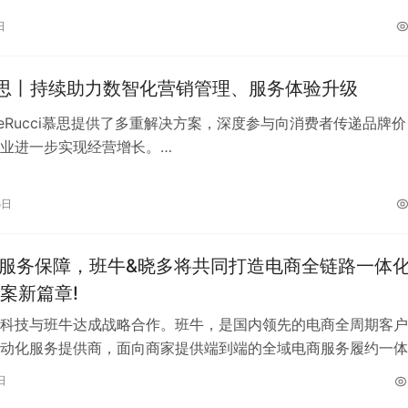
日
思丨持续助力数智化营销管理、服务体验升级
eRucci慕思提供了多重解决方案，深度参与向消费者传递品牌价
业进一步实现经营增长。
淘系店铺再度续约晓多科技，持续升级客户服务体验，增强品牌
影响力。
5日
1服务保障，班牛&晓多将共同打造电商全链路一体
案新篇章!
科技与班牛达成战略合作。班牛，是国内领先的电商全周期客户
动化服务提供商，面向商家提供端到端的全域电商服务履约一体
晓多科技，是国内领先的对话式导购和…
日