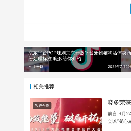
京东平台POP规则京东开放平台宠物猫狗活体类
纷处理标准 晓多给你介绍
上一篇
2022年7月29日
相关推荐
晓多荣获
客户合作
前言 9月
会以“凝心
项目管理等