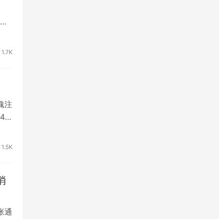
能
1.7K
魂注
44
1.5K
消
张通