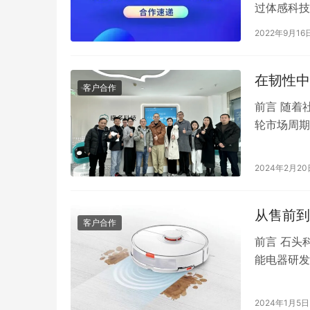
过体感科技
来，蕉内围
2022年9月16
在韧性中
客户合作
前言 随着
轮市场周期
钱包”明显
2024年2月20
从售前到
客户合作
前言 石头
能电器研发
件算法、电
2024年1月5日