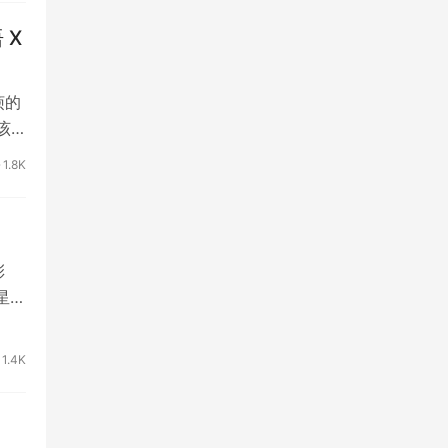
 X
烦的
该
1.8K
彩
星爆
1.4K