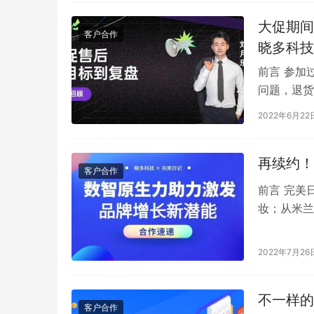
大促期间
客户合作
晓多科技
前言 参加
问题，退货
如何做好售
2022年6月22
再续约！
客户合作
前言 完美
妆；从米兰
品霸占天猫
2022年7月26
不一样的
客户合作