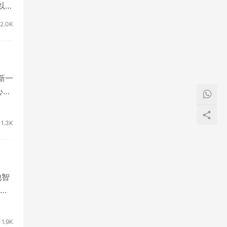
以
2.0K
新一
心理
1.3K
他智
软
1.9K