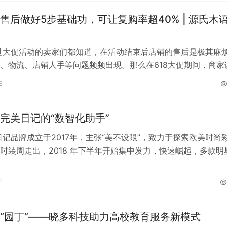
售后做好5步基础功，可让复购率超40% | 源氏木语
过大促活动的卖家们都知道，在活动结束后店铺的售后是极其麻
、物流、店铺人手等问题频频出现。那么在618大促期间，商家
后服务，保证服务效率的提升呢？…
日
完美日记的“数智化助手”
日记品牌成立于2017年，主张“美不设限”，致力于探索欧美时尚
时装周走出，2018 年下半年开始集中发力，快速崛起，多款明
促销节彩妆榜。 随着品…
日
“园丁”——晓多科技助力高校教育服务新模式