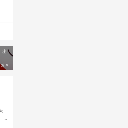
，出
一篇
大
、