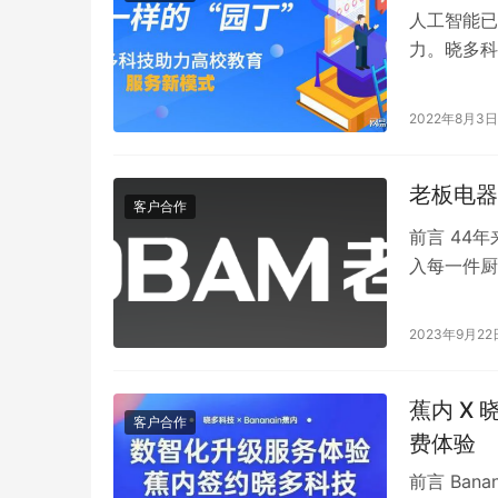
人工智能已
力。晓多科
创造更好的
2022年8月3日
老板电器
客户合作
前言 44
入每一件厨
年的发展与
2023年9月22
蕉内 X
客户合作
费体验
前言 Ba