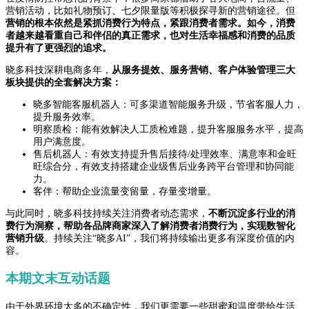
营销活动，比如礼物预订、七夕限量版等积极探寻新的营销途径。但
营销的根本依然是紧抓消费行为特点，紧跟消费者需求。如今，消费
者越来越看重自己和伴侣的真正需求，也对生活幸福感和消费的品质
提升有了更强烈的追求。
晓多科技深耕电商多年，
从服务提效、服务营销、客户体验管理三大
板块提供的全套解决方案：
晓多智能客服机器人：可多渠道智能服务升级，节省客服人力，
提升服务效率。
明察质检：能有效解决人工质检难题，提升客服服务水平，提高
用户满意度。
售后机器人：有效支持提升售后接待/处理效率、满意率和金旺
旺综合分，有效支持搭建企业级售后业务跨平台管理和协同能
力。
客伴：帮助企业流量变留量，存量变增量。
与此同时，晓多科技持续关注消费者动态需求，
不断沉淀多行业的消
费行为洞察，帮助各品牌商家深入了解消费者消费行为，实现数智化
营销升级
。持续关注“晓多AI”，我们将持续输出更多有深度价值的内
容。
本期文末互动话题
由于外界环境太多的不确定性，我们更需要一些甜蜜和温度带给生活