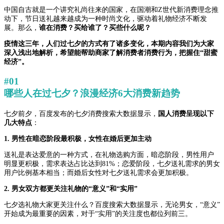
中国自古就是一个讲究礼尚往来的国家，在国潮和Z世代新消费理念推
动下，节日送礼越来越成为一种时尚文化，驱动着礼物经济不断发
展。那么，
谁在消费？买给谁了？买些什么呢？
疫情这三年，人们过七夕的方式有了诸多变化，本期内容我们为大家
深入浅出地解析，希望能帮助商家了解消费者消费行为，把握住“甜蜜
经济”。
#01
哪些人在过七夕？浪漫经济6大消费新趋势
七夕前夕，百度发布的七夕消费搜索大数据显示，
国人消费呈现以下
几大特点
：
1. 男性在暗恋阶段最积极，女性在婚后更加主动
送礼是表达爱意的一种方式，在礼物选购方面，暗恋阶段，男性用户
明显更积极，需求表达占比达到81%；恋爱阶段，七夕送礼需求的男女
用户比例基本相当；而婚后女性对七夕送礼需求会更加积极。
2. 男女双方都更关注礼物的“意义”和“实用”
七夕选礼物大家更关注什么？百度搜索大数据显示，无论男女，“意义”
开始成为最重要的因素，对于“实用”的关注度也都位列前三。