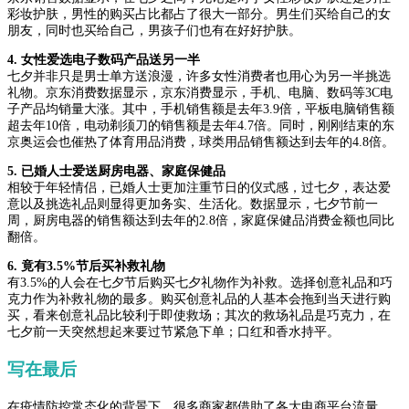
彩妆护肤，男性的购买占比都占了很大一部分。男生们买给自己的女
朋友，同时也买给自己，男孩子们也有在好好护肤。
4. 女性爱选电子数码产品送另一半
七夕并非只是男士单方送浪漫，许多女性消费者也用心为另一半挑选
礼物。京东消费数据显示，京东消费显示，手机、电脑、数码等3C电
子产品均销量大涨。其中，手机销售额是去年3.9倍，平板电脑销售额
超去年10倍，电动剃须刀的销售额是去年4.7倍。同时，刚刚结束的东
京奥运会也催热了体育用品消费，球类用品销售额达到去年的4.8倍。
5. 已婚人士爱送厨房电器、家庭保健品
相较于年轻情侣，已婚人士更加注重节日的仪式感，过七夕，表达爱
意以及挑选礼品则显得更加务实、生活化。数据显示，七夕节前一
周，厨房电器的销售额达到去年的2.8倍，家庭保健品消费金额也同比
翻倍。
6. 竟有3.5%节后买补救礼物
有3.5%的人会在七夕节后购买七夕礼物作为补救。选择创意礼品和巧
克力作为补救礼物的最多。购买创意礼品的人基本会拖到当天进行购
买，看来创意礼品比较利于即使救场；其次的救场礼品是巧克力，在
七夕前一天突然想起来要过节紧急下单；口红和香水持平。
写在最后
在疫情防控常态化的背景下，很多商家都借助了各大电商平台流量、