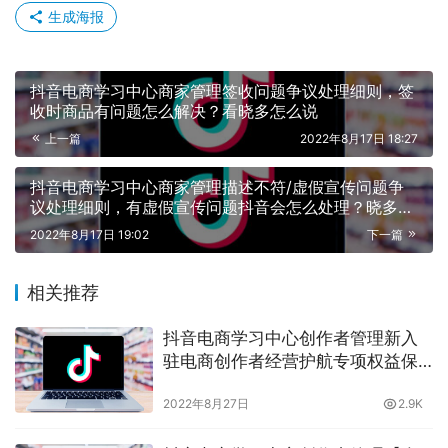
生成海报
抖音电商学习中心商家管理签收问题争议处理细则，签
收时商品有问题怎么解决？看晓多怎么说
上一篇
2022年8月17日 18:27
抖音电商学习中心商家管理描述不符/虚假宣传问题争
议处理细则，有虚假宣传问题抖音会怎么处理？晓多带
你了解
2022年8月17日 19:02
下一篇
相关推荐
抖音电商学习中心创作者管理新入
驻电商创作者经营护航专项权益保
护实施规则，为保护抖音新入驻创
2022年8月27日
2.9K
作者，平台有什么措施，晓多告诉
你