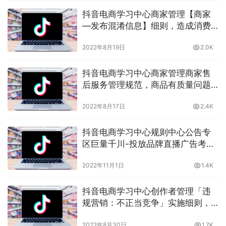
抖音电商学习中心商家管理【商家
—发布混淆信息】细则，造成消费
者错误认知的商家会有什么后果？
2022年8月19日
2.0K
晓多告诉你
抖音电商学习中心商家管理商家售
后服务管理规范，商品有质量问题
抖音售后如何？看晓多怎么说
2022年8月17日
2.4K
抖音电商学习中心规则中心公告专
区巨量千川-投放品牌直播广告考核
关联抖音号创作者带货分的治理公
2022年11月1日
1.4K
告，晓多带你了解
抖音电商学习中心创作者管理「违
规营销：不正当竞争」实施细则，
竞争手段要合法，哪些是不正当竞
2022年8月30日
1.7K