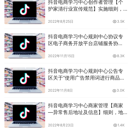
抖音电商学习中心创作者管理【个
护家清行业宣传规范】实施细则，
个护家清类商品上架宣传有什么要
2022年8月25日
3.5K
注意的？晓多告诉你
抖音电商学习中心规则中心协议专
区电子商务开放平台店铺服务协
议，电子商务开放平台协议有什么
2022年11月15日
8.3K
特殊？晓多带你了解
抖音电商学习中心规则中心公告专
区关于“使用广告禁用词进行商品宣
传”的治理公告，使用违禁词会有什
2022年11月8日
3.0K
么后果？晓多告诉你
抖音电商学习中心商家管理【商家
—异常售后地址及信息】细则，地
址有问题怎么解决？晓多告诉你
2022年8月23日
1.4K