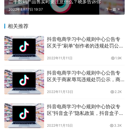
二手数码产品售卖时要注意什么？晓多告诉你
2022年8月17日 19:37
下一篇
相关推荐
抖音电商学习中心规则中心公告专
区关于“刷单”创作者的违规处罚公
示，严禁刷单，抖音严打严抓，晓
2022年11月11日
1.9K
多带你了解
抖音电商学习中心规则中心公告专
区关于商家辱骂违规处罚公示，商
家辱骂违规会有什么后果？晓多告
2022年11月13日
2.2K
诉你
抖音电商学习中心规则中心协议专
区“抖音盒子”隐私政策，抖音盒子隐
私政策商家和消费者都应该了解
2022年11月15日
3.3K
的，晓多告诉你