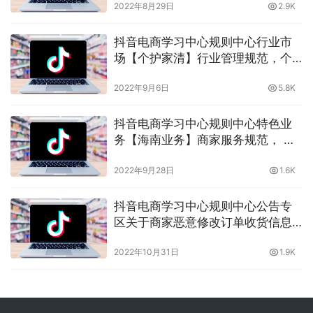
2022年8月29日
2.9K
你
抖音电商学习中心规则中心行业市
场【个护家清】行业管理规范，个
护家清有什么要求？晓多告诉你
2022年9月6日
5.8K
抖音电商学习中心规则中心特色业
务【海南业务】商家服务规范， 抖
音海南区域商家服务有什么特殊规
2022年9月28日
1.6K
定？你需要知道的，晓多带你了解
抖音电商学习中心规则中心公告专
区关于商家恶意修改订单收货信息
的治理公告，商家恶意修改订单消
2022年10月31日
1.9K
费者如何维权？晓多带你了解