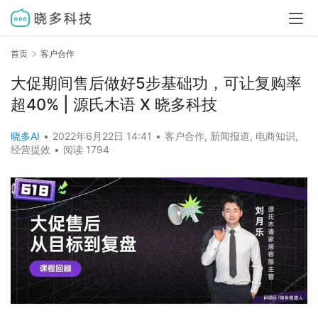
首页
客户合作
大促期间售后做好5步基础功，可让复购率
超40% | 源氏木语 X 晓多科技
晓多AI
•
2022年6月22日 14:41
•
客户合作
,
新闻报道
,
电商知识
,
经营提效
•
阅读 1794