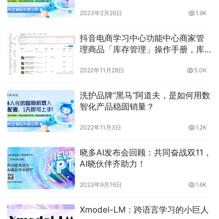
2023年2月26日
1.9K
抖音电商学习中心功能中心商家管
理商品「库存管理」操作手册，库
存管理功能你都明白了吗？晓多告
2022年11月28日
5.0K
诉你
洗护品牌“黑马”阿道夫，是如何用数
智化产品稳固销量？
2022年11月3日
1.2K
晓多AI发布会回顾：共同奋战双11，
AI晓伙伴齐助力！
2023年9月16日
1.6K
Xmodel-LM：跨语言学习的小巨人