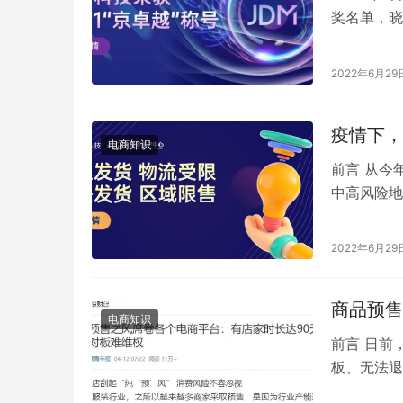
奖名单，晓
市场对京东
2022年6月29
疫情下，
电商知识
前言 从今
中高风险地
部分还能正
2022年6月29
商品预售
电商知识
前言 日前
板、无法退
发，不少商