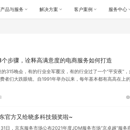
产品与服务
解决方案
客户案例
服务中心
8个步骤，诠释高满意度的电商服务如何打造
束的315晚会，有的行业全军覆没，有的行业过了一个“平安夜”，
费者们大跌眼镜。自1991年举办以来，每年基本都有高高在上
凡间”，其中不乏因服务问…
日
 京东官方又给晓多科技颁奖啦~
3月31日，京东服务市场公布2021年度JDM服务市场“京卓越”服务