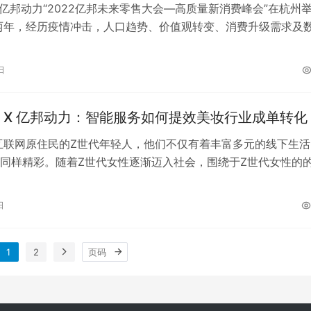
，亿邦动力“2022亿邦未来零售大会—高质量新消费峰会”在杭州
两年，经历疫情冲击，人口趋势、价值观转变、消费升级需求及
展为新消费场诞生打下了基础…
日
 X 亿邦动力：智能服务如何提效美妆行业成单转化
互联网原住民的Z世代年轻人，他们不仅有着丰富多元的线下生活
同样精彩。随着Z世代女性逐渐迈入社会，围绕于Z世代女性的
断涌现。作为新消费人群的她们，…
日
1
2