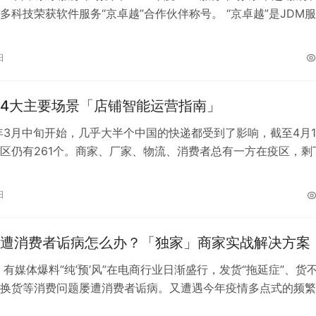
多科技荣获软件服务“京卓越”合作伙伴称号。 “京卓越”是JDM
服务商颁发的…
日
4大主要场景「店铺智能运营指南」
年3月中旬开始，几乎大半个中国的快递都受到了影响，截至4月1
区仍有261个。商家、厂家、物流、消费者总有一方在疫区，剩
常收发货的地区，物流效率也…
日
遭消费者诟病怎么办？「独家」商家实战解决方案
，有媒体爆料”纯’预’风”在电商行业日渐盛行，发货“拖延症”、货
换货等消费问题屡遭消费者诟病。又遭遇今年疫情多点式的频繁
…