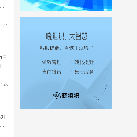
服务
1.3K
1日
下
1.2K
不对
突