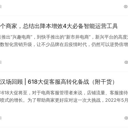
日
个商家，总结出降本增效4大必备智能运营工具
音推出“兴趣电商”，到快手推出的“新市井电商”，新兴平台的高度
数智化营销升级，让不少品牌在后疫情时代，仍然可以逆势倍增
的成功，很大部分得益于合理运…
日
汉场回顾 | 618大促客服高转化备战（附干货）
年618大促将至，对于电商客服管理者来说，店铺流量、客服接
喷式的增长。为了帮助商家更好应对这一次大挑战，2022年5月
成功在武汉举办《618大…
日