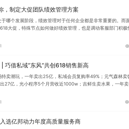
你，制定大促团队绩效管理方案
处于哪个发展阶段，绩效管理对于任何企业都是非常重要的。而
618大促，特殊节点如何做好绩效管理，也是调动客服部门积极
一环。 5月19日，晓组织举行…
日
 | 巧借私域“东风”共创618销售新高
玛特卖潮玩，一年卖出25亿，私域会员复购率49%；元气森林卖
出27亿，光小程序5个月营收近1000w；吉鲜生卖水果，一年
私域会员复购率80%。…
日
入选亿邦动力年度高质量服务商