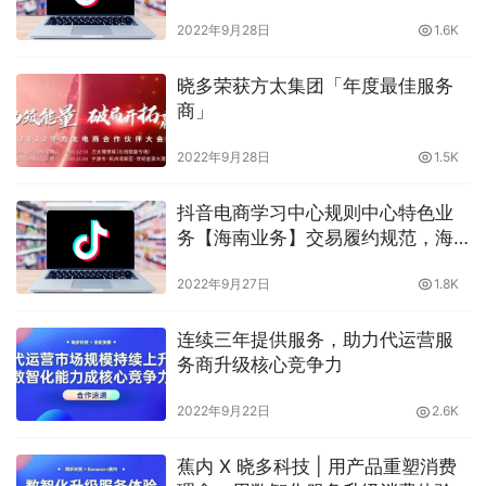
音海南区域商家服务有什么特殊规
2022年9月28日
1.6K
定？你需要知道的，晓多带你了解
晓多荣获方太集团「年度最佳服务
商」
2022年9月28日
1.5K
抖音电商学习中心规则中心特色业
务【海南业务】交易履约规范，海
南业务的交易履约有什么要求？晓
2022年9月27日
1.8K
多告诉你
连续三年提供服务，助力代运营服
务商升级核心竞争力
2022年9月22日
2.6K
蕉内 X 晓多科技 | 用产品重塑消费