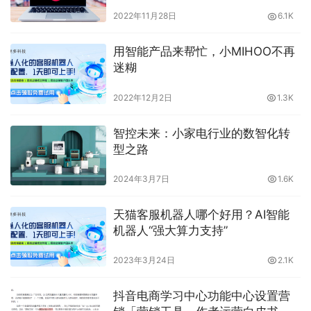
南，装修操作指南你都了解多少？
2022年11月28日
6.1K
晓多告诉你
用智能产品来帮忙，小MIHOO不再
迷糊
2022年12月2日
1.3K
智控未来：小家电行业的数智化转
型之路
2024年3月7日
1.6K
天猫客服机器人哪个好用？AI智能
机器人“强大算力支持”
2023年3月24日
2.1K
抖音电商学习中心功能中心设置营