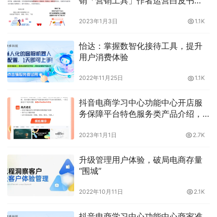
销「营销工具」作者运营白皮书
V1.0，运营白皮书，什么是运营白
2023年1月3日
1.1K
皮书？晓多告诉你
怡达：掌握数智化接待工具，提升
用户消费体验
2022年11月25日
1.1K
抖音电商学习中心功能中心开店服
务保障平台特色服务类产品介绍，
平台特色服务商品有哪些？晓多告
2023年1月1日
2.7K
诉你
升级管理用户体验，破局电商存量
“围城”
2022年10月11日
2.1K
抖音电商学习中心功能中心商家准