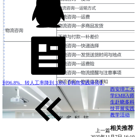
到96.8%、转人工率降到 3.8%【电商实践录④】
西安理工大
学EMBA师
生赴晓多科
技开展实践
教学活动
相关推荐
上一篇
2025年11月7日 16:10