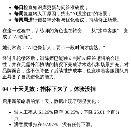
每日
检查知识库更新与问答准确度；
每周
复盘转人工原因，找出“AI没接住”的场景；
每两周
进行错答率分析与优化会议，持续修正场景。
在这一过程中，训练师的角色也在转变——从“接单客服”，变
成了“AI教练”。
她们常说：“AI也像新人，要带一段时间才能熟。”
经过几轮循环后，训练师已能独立判断AI应答逻辑的合理
性，并在无需外部协助的情况下完成话术迭代和场景扩充。对
品牌而言，这不仅降低了后续维护成本，也意味着客服团队真
正具备了自我进化的能力。
04 /
十天见效：指标下来了，体验没掉
启用新策略后的第十天，数据出现了明显变化：
转人工率从 61.26% 降至 36.25%，下降 25.01 个百分
点；
满意度维持在 97.97%，没有任何下滑。