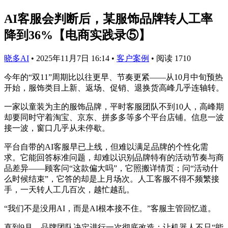
AI客服会判断后，某服饰品牌转人工率
降到36%【电商实践录⑤】
晓多AI
•
2025年11月7日 16:14
•
客户案例
•
阅读 1710
今年的“双11”周期比以往更早、节奏更紧——从10月中旬预热
开始，服饰类目上新、返场、促销、退换货高峰几乎连轴转。
一家以童装为主的服饰品牌，平时客服团队不到10人，高峰期
却要同时守着淘宝、京东、拼多多等多个平台店铺。信息一波
接一波，窗口几乎从未停歇。
平台自带的AI客服早已上线，但难以满足品牌的个性化需
求。它能回答标准问题，却难以识别品牌特有的活动节奏与商
品差异——顾客问“这款偏大吗”，它照搬详情页；问“活动什
么时候结束”，它答的却是上月场次。人工客服不得不频繁接
手，一天转人工几百次，越忙越乱。
“我们不是没用AI，而是AI根本接不住。”客服主管回忆道。
直到9月，品牌团队决定进行一次彻底改造：让机器人不只“能