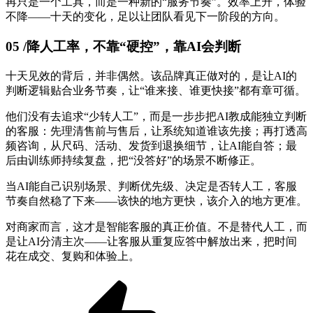
再只是一个工具，而是一种新的“服务节奏”。效率上升，体验
不降——十天的变化，足以让团队看见下一阶段的方向。
05 /降人工率，不靠“硬控”，靠AI会判断
十天见效的背后，并非偶然。该品牌真正做对的，是让AI的
判断逻辑贴合业务节奏，让“谁来接、谁更快接”都有章可循。
他们没有去追求“少转人工”，而是一步步把AI教成能独立判断
的客服：先理清售前与售后，让系统知道谁该先接；再打透高
频咨询，从尺码、活动、发货到退换细节，让AI能自答；最
后由训练师持续复盘，把“没答好”的场景不断修正。
当AI能自己识别场景、判断优先级、决定是否转人工，客服
节奏自然稳了下来——该快的地方更快，该介入的地方更准。
对商家而言，这才是智能客服的真正价值。不是替代人工，而
是让AI分清主次——让客服从重复应答中解放出来，把时间
花在成交、复购和体验上。