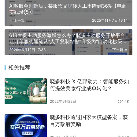
AI客服会判断后，某服饰品牌转人工率降到36%【电商
实践录⑤】
上一篇
2025年11月7日 16:14
618大促主动服务激增怎么办？晓多主动服务开放平台
让订单履约通知从“人工复制粘贴”升级为“自动化秒级触
达”！
2026年6月12日 17:38
下一篇
相关推荐
晓多科技 X 亿邦动力：智能服务如
何提效美妆行业成单转化？
2022年6月22日
1.4K
晓多科技通过国家大模型备案，获
百万政府奖励