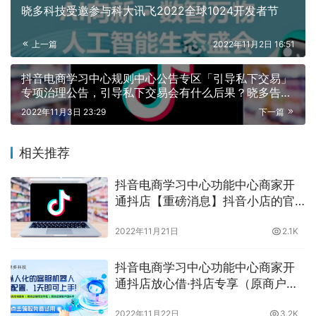
晓多科技受邀参与科大讯飞2022全球1024开发者节
上一篇
2022年11月2日 16:51
抖音电商学习中心规则中心公告专区「引导私下交易」
专项治理公告，引导私下交易会有什么后果？晓多告诉
你
2022年11月3日 23:29
下一篇
相关推荐
抖音电商学习中心功能中心商家开
通抖店【重磅消息】抖音小店的官
方帐号升级啦，什么是店铺官方账
2022年11月21日
2.1K
号？晓多带你了解
抖音电商学习中心功能中心商家开
通抖店放心借·抖店专享（原商户
贷）-抖店商家专享贷款，抖店商家
2022年11月22日
3.2K
专享福利你都了解过吗？晓多告诉