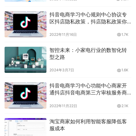
你
抖音电商学习中心规则中心协议专
区抖店隐私政策，抖店隐私政策你
都了解了吗？晓多告诉你
2022年11月16日
1.7K
智控未来：小家电行业的数智化转
型之路
2024年3月7日
1.6K
抖音电商学习中心功能中心商家开
通抖店抖音电商第三方审核服务商
名单公示，第三方审核名单晓多带
2022年11月22日
2.1K
你了解
淘宝商家如何利用智能客服降低客
服成本