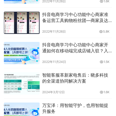
2022年11月26日
1.6K
率必看！晓多带你了解
抖音电商学习中心功能中心商家准
备运营工具购物粉丝团—商家及达
人运营策略及指导，运营策略你都
2022年11月26日
5.8K
了解多少？晓多告诉你
抖音电商学习中心功能中心商家开
通如何在移动端完成店铺入驻？入
驻方法小晓多告诉你
2022年11月24日
1.5K
智能客服革新家电售后：晓多科技
的全渠道协同解决方案
2024年3月12日
1.6K
万宝泽：用智能守护，也用智能提
升服务