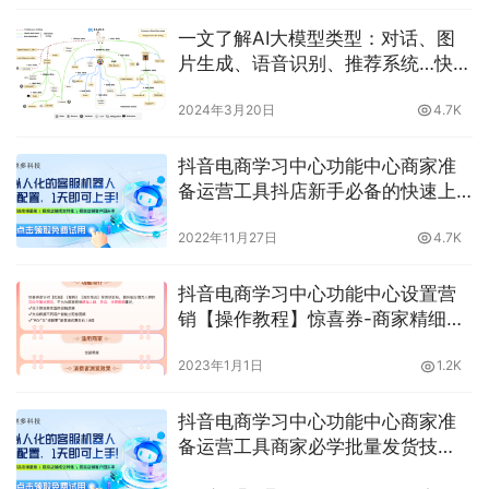
一文了解AI大模型类型：对话、图
片生成、语音识别、推荐系统…快看
你的行业都能用上哪些提升效率！
2024年3月20日
4.7K
抖音电商学习中心功能中心商家准
备运营工具抖店新手必备的快速上
新方法，省时省力又省心，晓多告
2022年11月27日
4.7K
诉你如何上手
抖音电商学习中心功能中心设置营
销【操作教程】惊喜券-商家精细化
营销，什么是商家精细化营销？晓
2023年1月1日
1.2K
多告诉你
抖音电商学习中心功能中心商家准
备运营工具商家必学批量发货技
巧，一键改单号避免违规，提高效