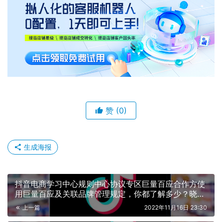
赞
(0)
生成海报
抖音电商学习中心规则中心协议专区巨量百应合作方使
用巨量百应及关联品牌管理规定，你都了解多少？晓多
告诉你
上一篇
2022年11月16日 23:30