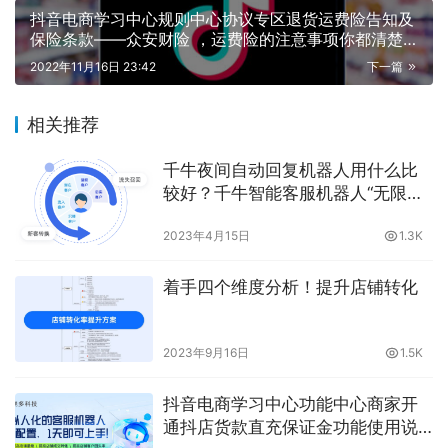
抖音电商学习中心规则中心协议专区退货运费险告知及
保险条款——众安财险 ，运费险的注意事项你都清楚
了吗？晓多告诉你
2022年11月16日 23:42
下一篇
相关推荐
千牛夜间自动回复机器人用什么比
较好？千牛智能客服机器人“无限可
能”
2023年4月15日
1.3K
着手四个维度分析！提升店铺转化
2023年9月16日
1.5K
抖音电商学习中心功能中心商家开
通抖店货款直充保证金功能使用说