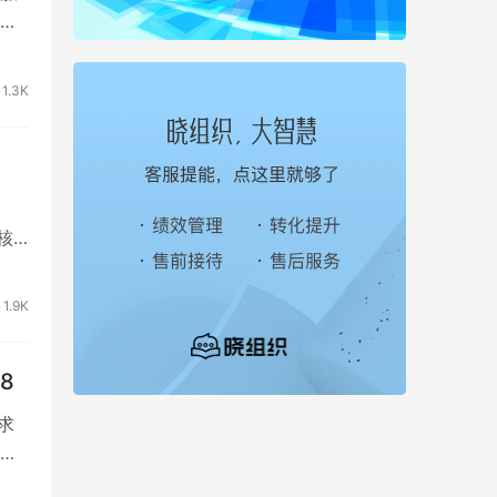
，
1.3K
核
1.9K
8
求
众