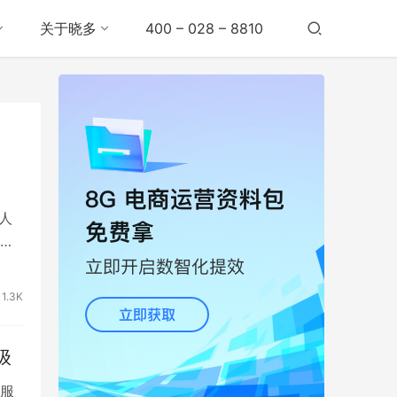
关于晓多
400 – 028 – 8810
人
问
1.3K
级
服