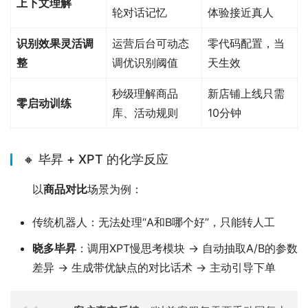
上下文理解
轮对话记忆
体验接近真人
识别效果灵活调
运营后台可动态
零代码配置，当
整
调优识别阈值
天生效
秒级理解商品
新店铺上线只需
零启动训练
库、活动规则
10分钟
🔸 毕昇 + XPT 的化学反应
以
商品对比
场景为例：
传统机器人：无法处理“A和B哪个好”，只能转人工
晓多毕昇
：调用XPT慢思考模块 → 自动抽取A/B的参数
差异 → 生成带优缺点的对比话术 → 主动引导下单