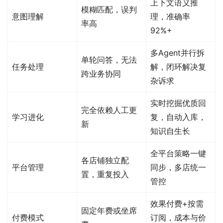
上下文语义推
模糊匹配，误判
意图理解
理，准确率
率高
92%+
多Agent并行拆
单轮问答，无法
任务处理
解，闭环解决复
跨业务协同
杂诉求
实时挖掘优质回
完全依赖人工更
学习进化
复，自动入库，
新
知识自生长
全平台策略一键
各店铺独立配
平台管理
同步，多店统一
置，重复投入
管控
效果付费+按需
固定年费或坐席
付费模式
订阅，成本与价