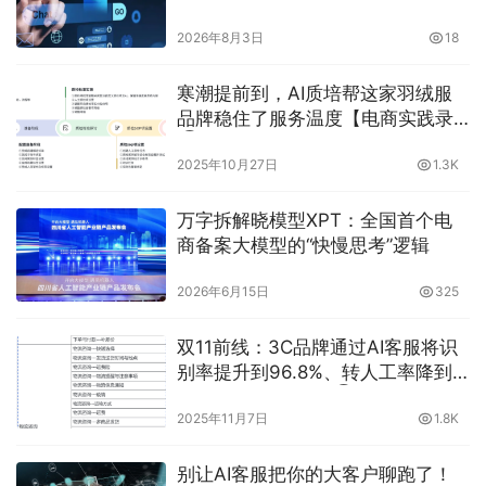
比来啦
2026年8月3日
18
寒潮提前到，AI质培帮这家羽绒服
品牌稳住了服务温度【电商实践录
③】
2025年10月27日
1.3K
万字拆解晓模型XPT：全国首个电
商备案大模型的“快慢思考”逻辑
2026年6月15日
325
双11前线：3C品牌通过AI客服将识
别率提升到96.8%、转人工率降到
3.8%【电商实践录④】
2025年11月7日
1.8K
别让AI客服把你的大客户聊跑了！