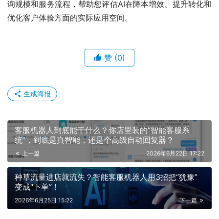
询规模和服务流程，帮助您评估AI在降本增效、提升转化和
优化客户体验方面的实际应用空间。
赞
(0)
生成海报
客服机器人到底能干什么？你店里装的“智能客服系
统”，到底是真智能，还是个高级自动回复器？
上一篇
2026年6月22日 17:22
种草流量进店就流失？智能客服机器人用3招把“犹豫”
变成“下单”！
2026年6月25日 15:22
下一篇