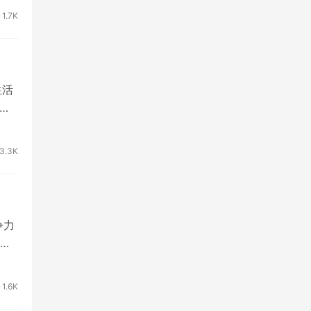
1.7K
生活
3.3K
争力
，
1.6K