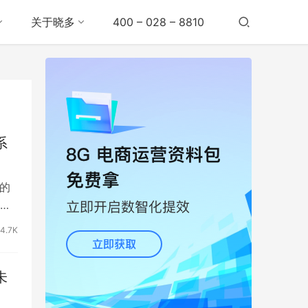
关于晓多
400 – 028 – 8810
系
的
大
4.7K
未