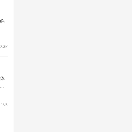
临
用
2.3K
体
户
1.6K