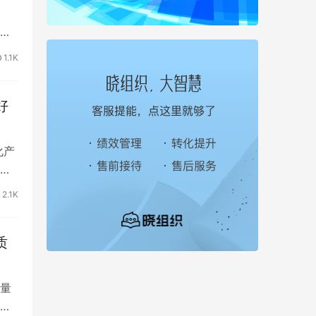
深
1.1K
好
化产
售
2.1K
质
量
。