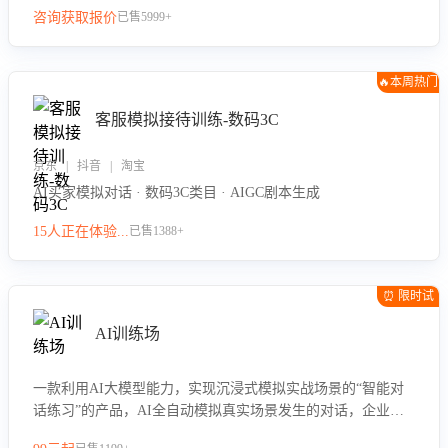
咨询获取报价
已售5999+
🔥本周热门
客服模拟接待训练-数码3C
京东 | 抖音 | 淘宝
AI买家模拟对话 · 数码3C类目 · AIGC剧本生成
15人正在体验...
已售1388+
⏰ 限时试
用
AI训练场
一款利用AI大模型能力，实现沉浸式模拟实战场景的“智能对
话练习”的产品，AI全自动模拟真实场景发生的对话，企业可
以帮助员工提升客服接待技巧，持续提升客服团队的销服能