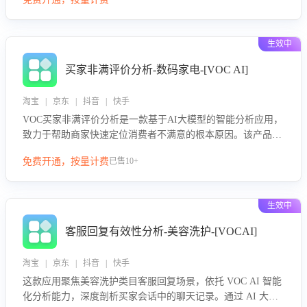
绪、归因争议根源，并客观评估客服应对合理性与成效。系统
可自动生成针对性改进策略，包括沟通话术优化、流程规范及
部门协同建议，从而提升客服团队舆情应对能力，阻断差评扩
生效中
散，维护品牌声誉，实现客户满意度的持续提升。
买家非满评价分析-数码家电-[VOC AI]
淘宝 | 京东 | 抖音 | 快手
VOC买家非满评价分析是一款基于AI大模型的智能分析应用，
致力于帮助商家快速定位消费者不满意的根本原因。该产品可
自动识别非满评价中的关键问题，区别问题是否属于客服原因
免费开通，按量计费
已售10+
或其它部门原因，明确责任归属，提供可落地的改进建议与策
略方向。通过深入挖掘会话内容，商家可针对性优化服务流
程、提升客服质量，并协同相关部门推进体验整改，有效提升
生效中
客户满意度和店铺整体服务质量。
客服回复有效性分析-美容洗护-[VOCAI]
淘宝 | 京东 | 抖音 | 快手
这款应用聚焦美容洗护类目客服回复场景，依托 VOC AI 智能
化分析能力，深度剖析买家会话中的聊天记录。通过 AI 大模