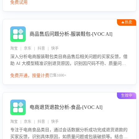
免费试用
🔥热卖
商品售后问题分析-服装鞋包-[VOC AI]
淘宝 | 京东 | 抖音 | 快手
深入分析电商服装鞋包类目商品售后相关问题的买家反馈，借
助 AI 大模型精准识别退货原因，识别因尺码不符、质量问题
等导致的退货原因，给出全方位优化产品与服务的建议，助力
免费开通，按量计费
已售1690+
商家优化产品或服务，实现销售额的显著提升。
生效中
电商退货退款分析-食品-[VOC AI]
淘宝 | 京东 | 抖音 | 快手
专注于电商食品类目，通过会话数据分析成功完成退货退款的
买家反馈，识别具体原因，如质量问题或包装破损等。结合AI