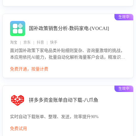
生效中
国补政策销售分析-数码家电-[VOCAI]
淘宝 | 京东 | 抖音 | 快手
面对国补政策下家电品类补贴细则复杂、咨询量激增的挑战，
本应用依托AI能力，批量自动化解析海量客户会话，精准识别
消费者对能以旧换新、补贴额度等政策的关注焦点与购买意
免费开通，按量计费
向，深度洞察决策动因。同时全面评估客服团队政策解读准确
性与响应效率，定位服务薄弱环节，为企业提供数据驱动的策
略优化建议与培训支持，助力提升政策响应速度、客服转化能
生效中
力及销售业绩。
拼多多资金账单自动下载-八爪鱼
实时自动下载账单、整理、发送，效率提升90%
免费试用