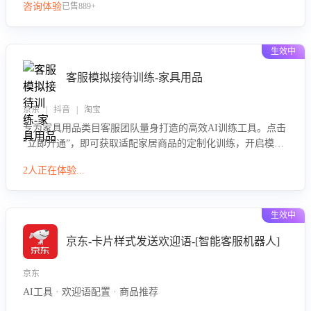
咨询体验
已售889+
生效中
客服模拟接待训练-家具用品
京东 | 抖音 | 淘宝
专为家具用品类目客服团队量身打造的高效AI训练工具。点击
“立即开通”，即可获取适配家居商品的定制化训练，开启模拟
真实客户对话的演练。针对性提升客服在家具用品功能、尺寸
2人正在体验...
参数咨询等高频场景下的专业应对能力。
生效中
京东-卡片样式发送欢迎语-[智能客服机器人]
京东
AI工具 · 欢迎语配置 · 商品推荐