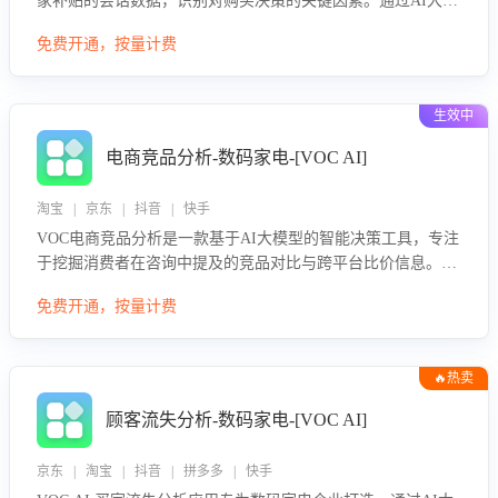
家补贴的会话数据，识别对购买决策的关键因素。通过AI大模
型评估客服在政策宣传、回应及互动中的表现，生成优化策
免费开通，按量计费
略，助力商家利用国补政策提升GMV。
生效中
电商竞品分析-数码家电-[VOC AI]
淘宝 | 京东 | 抖音 | 快手
VOC电商竞品分析是一款基于AI大模型的智能决策工具，专注
于挖掘消费者在咨询中提及的竞品对比与跨平台比价信息。该
应用能够精准识别被频繁对比的竞品品牌、咨询量、商品信
免费开通，按量计费
息，进行多维度交叉对比，并分析消费者的比价行为。通过提
供数据驱动的竞品洞察与差异化策略建议，帮助企业优化营销
话术、突出产品与服务优势，有效提升咨询转化率，避免陷入
🔥热卖
单纯价格竞争，实现精准扬长避短。
顾客流失分析-数码家电-[VOC AI]
京东 | 淘宝 | 抖音 | 拼多多 | 快手