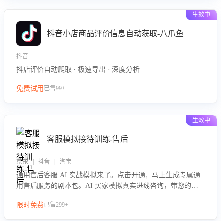
生效中
抖音小店商品评价信息自动获取-八爪鱼
抖音
抖店评价自动爬取 · 极速导出 · 深度分析
免费试用
已售99+
生效中
客服模拟接待训练-售后
京东 | 抖音 | 淘宝
通用售后客服 AI 实战模拟来了。点击开通，马上生成专属通
用售后服务的剧本包。AI 买家模拟真实进线咨询，带您的客
服团队进行沉浸式训练，快速吃透功能咨询等售后场景的应对
限时免费
已售299+
要点，轻松提升服务能力。