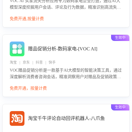
VOC AI 买家流失分析应用专为数码家电企业打造，通过AI大
模型深度挖掘用户会话、评论及行为数据，精准识别高流失风
险客户，并定位流失原因：包括产品质量缺陷、售后响应延
免费开通,按量计费
迟、竞品价格冲击等。系统自动输出可落地的挽回策略，迅速
同步到店铺运营团队。
生效中
赠品促销分析-数码家电-[VOC AI]
淘宝 | 京东 | 抖音 | 快手
VOC赠品促销分析是一款基于AI大模型的智能决策工具，通过
深度解析消费者咨询会话，精准洞察用户对赠品及促销政策的
真实偏好与需求。该应用可识别高吸引力赠品和热门促销诉
免费开通，按量计费
求，帮助企业制定个性化赠品组合策略，优化资源投放并淘汰
低效赠品，在提升成交转化率的同时有效控制成本，实现促销
效果最大化。
生效中
淘宝千牛评论自动回评机器人-八爪鱼