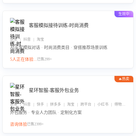
生效中
客服模拟接待训练-时尚消费
京东 | 抖音 | 淘宝
AI买家模拟对话 · 时尚消费类目 · 穿搭推荐场景训练
5人正在体验...
已售299+
🔥热卖
星环智服-客服外包业务
京东 | 抖音 | 快手 | 拼多多 | 淘宝 | 跨平台 | 小红书 | 得物 | 企业微信
外包服务 · 专业人力团队 · 定制化方案
咨询体验
已售2399+