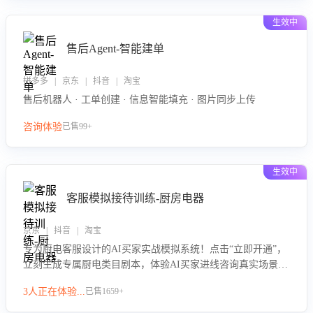
生效中
售后Agent-智能建单
拼多多 | 京东 | 抖音 | 淘宝
售后机器人 · 工单创建 · 信息智能填充 · 图片同步上传
咨询体验
已售99+
生效中
客服模拟接待训练-厨房电器
京东 | 抖音 | 淘宝
专为厨电客服设计的AI买家实战模拟系统！点击“立即开通”，
立刻生成专属厨电类目剧本，体验AI买家进线咨询真实场景训
练，快速掌握针对家用厨电商品的“功能咨询”等真实场景应对
3人正在体验...
已售1659+
技巧！