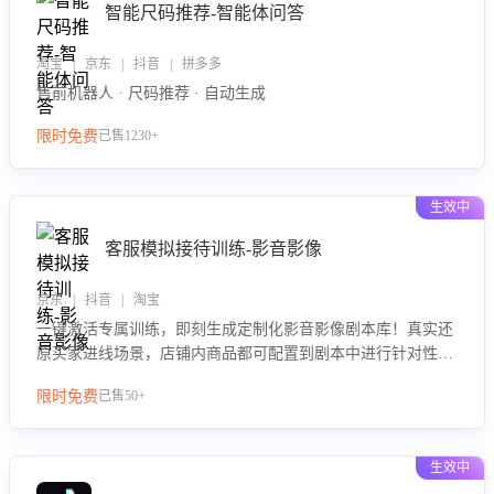
智能尺码推荐-智能体问答
淘宝 | 京东 | 抖音 | 拼多多
售前机器人 · 尺码推荐 · 自动生成
限时免费
已售1230+
生效中
客服模拟接待训练-影音影像
京东 | 抖音 | 淘宝
一键激活专属训练，即刻生成定制化影音影像剧本库！真实还
原买家进线场景，店铺内商品都可配置到剧本中进行针对性训
练，加强商品知识解答能力，提升客服售前转化率。点击 “立
限时免费
已售50+
即开通”，快速获取影音影像类目剧本，一键开启客服培训。
生效中