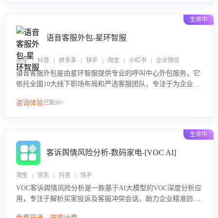
生效中
语音客服外包-星环智服
京东 | 抖音 | 拼多多 | 快手 | 淘宝 | 小红书 | 企业微信
语音客服外包是由星环智服提供专业的呼叫中心外包服务，它
依托全国10大线下职场布局和严选客服团队，专注于为企业提
供高效的语音呼叫解决方案。这项服务旨在通过专业的客服团
咨询体验
已售99+
队和智能工具提升语音客服服务效率和质量，帮助企业实现降
本增效。
生效中
客诉舆情风险分析-数码家电-[VOC AI]
淘宝 | 京东 | 抖音 | 快手
VOC客诉舆情风险分析是一款基于AI大模型的VOC深度分析应
用，专注于解析买家投诉及客服冲突会话，助力企业精准防控
舆情风险。该产品通过智能定位高风险会话、精准判别客户情
免费开通，按量计费