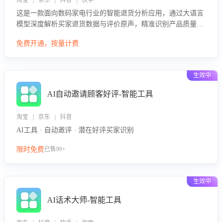
淘宝 | 京东 | 抖音 | 快手
这是一款面向数码家电行业的智能退货分析应用，通过大语言
模型深度解析买家退货数据与评价原声，精准识别产品质量、
描述不符、物流破损等核心退货原因，并输出可落地的改进建
免费开通，按量计费
议，通过挖掘用户痛点驱动产品迭代，从根本上降低退货率，
进而降低因技术差异或服务疏漏导致的退款率。
生效中
AI自动邀请顾客好评-智能工具
淘宝 | 京东 | 抖音
AI工具 · 自动邀评 · 潜在好评买家识别
限时免费
已售99+
生效中
AI话术大师-智能工具