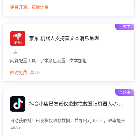
型精准定位客服在不同场景的理解与回应难点，评判解答的有
免费开通，按量计费
效性与完整性，输出针对性改进策略，助力商家快速优化快捷
话术，提升客服接待响应率与服务质量。
生效中
京东-机器人支持富文本消息呈现
京东
问答配置工具 · 字体颜色设置 · 文本加粗
限时免费
已售69+
生效中
抖音小店已发货仅退款拦截登记机器人-八爪鱼
自动获取抖店已发货仅退款数据，并导出到 Excel ，效率提升
120%