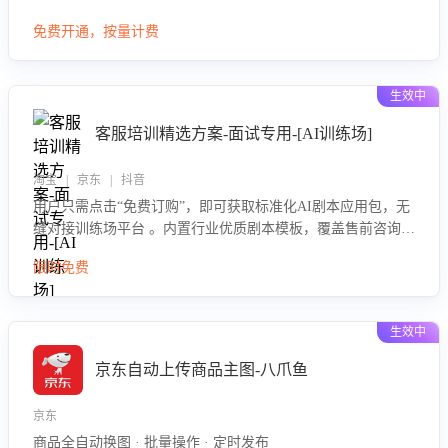
大模型，自动评估客服挽回效果，输出优化策略，助力商家降
免费开通，按量计费
低退款率，提升售后效率。
生效中
客服培训精选方案-面试专用-[AI训练场]
淘宝 | 京东 | 抖音
用户只需点击“免费订购”，即可获取标准化AI剧本应用包，无
缝对接训练场平台 。内置行业优质剧本模板，覆盖售前咨询、
售后处理等全场景，消除复杂部署流程，节省90%的初始化时
限时免费
间，助力企业快速启动智能客服训练
生效中
京东自动上传商品主图-八爪鱼
京东
商品全自动换图 · 批量操作 · 定时发布