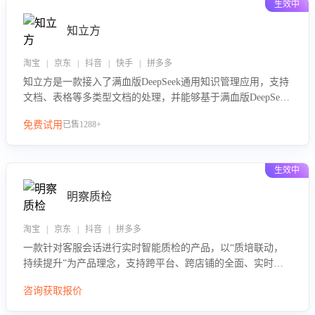
生效中
知立方
淘宝 | 京东 | 抖音 | 快手 | 拼多多
知立方是一款接入了满血版DeepSeek通用知识管理应用，支持
文档、表格等多类型文档的处理，并能够基于满血版DeepSeek
做知识应答。它能够为多种应用场景提供强大的知识支持，帮
免费试用
已售1288+
助用户高效管理和利用知识资源。通过该产品，用户可以轻松
实现文档的上传、分类、检索，提升知识管理的智能化水平。
生效中
明察质检
淘宝 | 京东 | 抖音 | 拼多多
一款针对客服会话进行实时智能质检的产品，以“质培联动，
持续提升”为产品理念，支持跨平台、跨店铺的全面、实时、
智能化质检，并根据质检结果形成质培联动，持续提升客服团
咨询获取报价
队的销服能力。