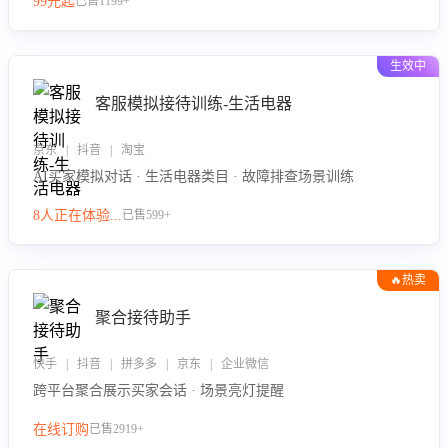
99元起
已售1199+
力。
生效中
客服模拟接待训练-生活电器
京东 | 抖音 | 淘宝
AI买家模拟对话 · 生活电器类目 · 故障排查场景训练
8人正在体验...
已售599+
🔥热卖
聚合接待助手
快手 | 抖音 | 拼多多 | 京东 | 企业微信
跨平台聚合展示买家会话 · 场景亮灯提醒
在线订购
已售2919+