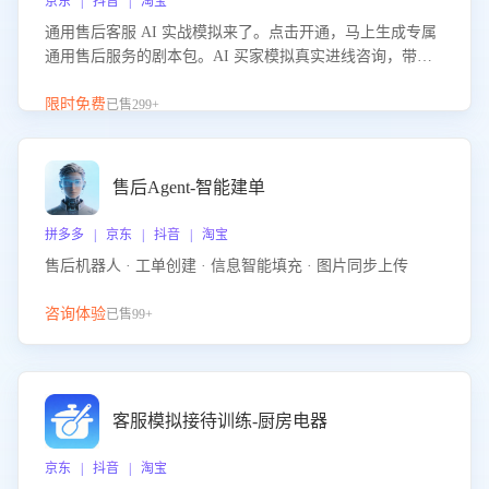
京东 | 抖音 | 淘宝
通用售后客服 AI 实战模拟来了。点击开通，马上生成专属
通用售后服务的剧本包。AI 买家模拟真实进线咨询，带您
的客服团队进行沉浸式训练，快速吃透功能咨询等售后场景
的应对要点，轻松提升服务能力。
限时免费
已售299+
售后Agent-智能建单
拼多多 | 京东 | 抖音 | 淘宝
售后机器人 · 工单创建 · 信息智能填充 · 图片同步上传
咨询体验
已售99+
客服模拟接待训练-厨房电器
京东 | 抖音 | 淘宝