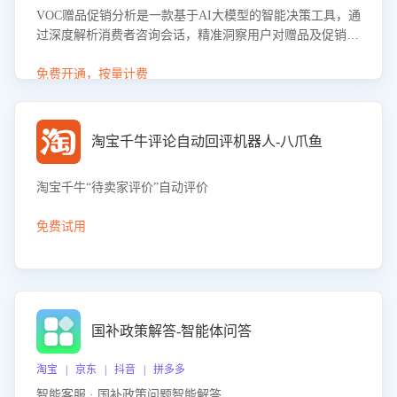
VOC赠品促销分析是一款基于AI大模型的智能决策工具，通
过深度解析消费者咨询会话，精准洞察用户对赠品及促销政
策的真实偏好与需求。该应用可识别高吸引力赠品和热门促
销诉求，帮助企业制定个性化赠品组合策略，优化资源投放
免费开通，按量计费
并淘汰低效赠品，在提升成交转化率的同时有效控制成本，
实现促销效果最大化。
淘宝千牛评论自动回评机器人-八爪鱼
淘宝千牛“待卖家评价”自动评价
免费试用
国补政策解答-智能体问答
淘宝 | 京东 | 抖音 | 拼多多
智能客服 · 国补政策问题智能解答