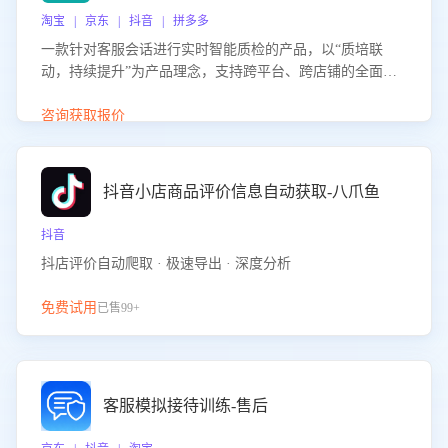
淘宝 | 京东 | 抖音 | 拼多多
一款针对客服会话进行实时智能质检的产品，以“质培联
动，持续提升”为产品理念，支持跨平台、跨店铺的全面、
实时、智能化质检，并根据质检结果形成质培联动，持续提
升客服团队的销服能力。
咨询获取报价
抖音小店商品评价信息自动获取-八爪鱼
抖音
抖店评价自动爬取 · 极速导出 · 深度分析
免费试用
已售99+
客服模拟接待训练-售后