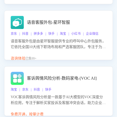
语音客服外包-星环智服
京东 | 抖音 | 拼多多 | 快手 | 淘宝 | 小红书 | 企业微信
语音客服外包是由星环智服提供专业的呼叫中心外包服务，
它依托全国10大线下职场布局和严选客服团队，专注于为企
业提供高效的语音呼叫解决方案。这项服务旨在通过专业的
客服团队和智能工具提升语音客服服务效率和质量，帮助企
咨询体验
已售99+
业实现降本增效。
客诉舆情风险分析-数码家电-[VOC AI]
淘宝 | 京东 | 抖音 | 快手
VOC客诉舆情风险分析是一款基于AI大模型的VOC深度分
析应用，专注于解析买家投诉及客服冲突会话，助力企业精
准防控舆情风险。该产品通过智能定位高风险会话、精准判
别客户情绪、归因争议根源，并客观评估客服应对合理性与
免费开通，按量计费