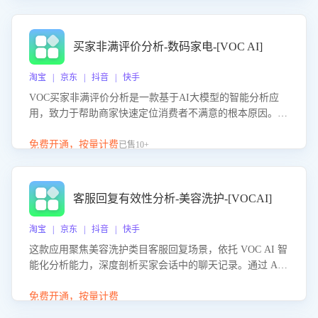
成效。系统可自动生成针对性改进策略，包括沟通话术优
化、流程规范及部门协同建议，从而提升客服团队舆情应对
能力，阻断差评扩散，维护品牌声誉，实现客户满意度的持
买家非满评价分析-数码家电-[VOC AI]
续提升。
淘宝 | 京东 | 抖音 | 快手
VOC买家非满评价分析是一款基于AI大模型的智能分析应
用，致力于帮助商家快速定位消费者不满意的根本原因。该
产品可自动识别非满评价中的关键问题，区别问题是否属于
客服原因或其它部门原因，明确责任归属，提供可落地的改
免费开通，按量计费
已售10+
进建议与策略方向。通过深入挖掘会话内容，商家可针对性
优化服务流程、提升客服质量，并协同相关部门推进体验整
改，有效提升客户满意度和店铺整体服务质量。
客服回复有效性分析-美容洗护-[VOCAI]
淘宝 | 京东 | 抖音 | 快手
这款应用聚焦美容洗护类目客服回复场景，依托 VOC AI 智
能化分析能力，深度剖析买家会话中的聊天记录。通过 AI
大模型精准定位客服在不同场景的理解与回应难点，评判解
答的有效性与完整性，输出针对性改进策略，助力商家快速
免费开通，按量计费
优化快捷话术，提升客服接待响应率与服务质量。