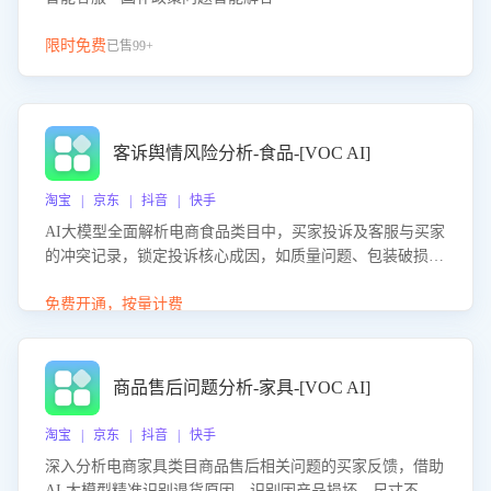
限时免费
已售99+
客诉舆情风险分析-食品-[VOC AI]
淘宝 | 京东 | 抖音 | 快手
AI大模型全面解析电商食品类目中，买家投诉及客服与买家
的冲突记录，锁定投诉核心成因，如质量问题、包装破损
等。同时，评估客服处理效果，生成优化策略，助力商家前
置差评防控，提升客户满意度。
免费开通，按量计费
商品售后问题分析-家具-[VOC AI]
淘宝 | 京东 | 抖音 | 快手
深入分析电商家具类目商品售后相关问题的买家反馈，借助
AI 大模型精准识别退货原因，识别因产品损坏、尺寸不符