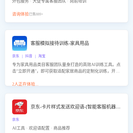
外包服务 · 大促专属客服团队 · 岗前培训
咨询体验
已售889+
客服模拟接待训练-家具用品
京东 | 抖音 | 淘宝
专为家具用品类目客服团队量身打造的高效AI训练工具。点
击“立即开通”，即可获取适配家居商品的定制化训练，开启
模拟真实客户对话的演练。针对性提升客服在家具用品功
能、尺寸参数咨询等高频场景下的专业应对能力。
2人正在体验...
京东-卡片样式发送欢迎语-[智能客服机器人]
京东
AI工具 · 欢迎语配置 · 商品推荐