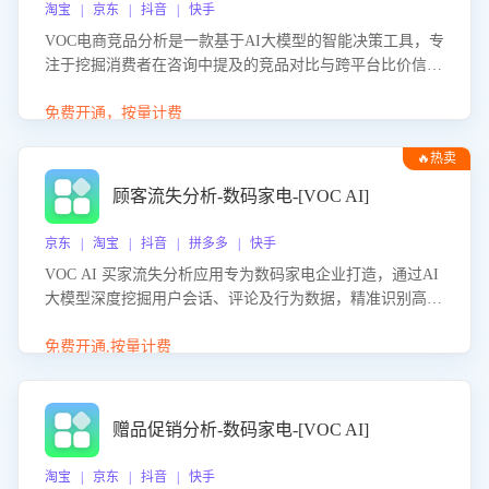
淘宝 | 京东 | 抖音 | 快手
VOC电商竞品分析是一款基于AI大模型的智能决策工具，专
注于挖掘消费者在咨询中提及的竞品对比与跨平台比价信
息。该应用能够精准识别被频繁对比的竞品品牌、咨询量、
商品信息，进行多维度交叉对比，并分析消费者的比价行
免费开通，按量计费
为。通过提供数据驱动的竞品洞察与差异化策略建议，帮助
🔥热卖
企业优化营销话术、突出产品与服务优势，有效提升咨询转
化率，避免陷入单纯价格竞争，实现精准扬长避短。
顾客流失分析-数码家电-[VOC AI]
京东 | 淘宝 | 抖音 | 拼多多 | 快手
VOC AI 买家流失分析应用专为数码家电企业打造，通过AI
大模型深度挖掘用户会话、评论及行为数据，精准识别高流
失风险客户，并定位流失原因：包括产品质量缺陷、售后响
应延迟、竞品价格冲击等。系统自动输出可落地的挽回策
免费开通,按量计费
略，迅速同步到店铺运营团队。
赠品促销分析-数码家电-[VOC AI]
淘宝 | 京东 | 抖音 | 快手