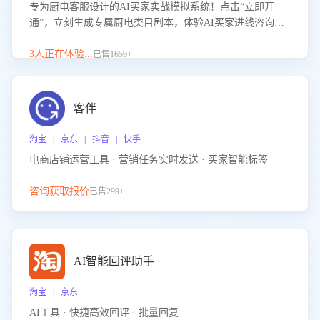
专为厨电客服设计的AI买家实战模拟系统！点击“立即开
通”，立刻生成专属厨电类目剧本，体验AI买家进线咨询真
实场景训练，快速掌握针对家用厨电商品的“功能咨询”等真
实场景应对技巧！
3人正在体验...
已售1659+
客伴
淘宝 | 京东 | 抖音 | 快手
电商店铺运营工具 · 营销任务实时发送 · 买家智能标签
咨询获取报价
已售299+
AI智能回评助手
淘宝 | 京东
AI工具 · 快捷高效回评 · 批量回复