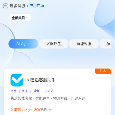
应用广场
全部类目

AI-Agent
客服外包
智能客服
智能
👍 本
周推荐
AI售后客服助手
淘宝 | 京东 | 抖音 | 拼多多
售后智能客服 · 智能建单 · 物流拦截 · 回评追评
领取售后Agent方案
已售1699+