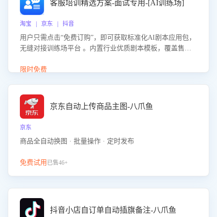
客服培训精选方案-面试专用-[AI训练场]
淘宝 | 京东 | 抖音
用户只需点击“免费订购”，即可获取标准化AI剧本应用包，
无缝对接训练场平台 。内置行业优质剧本模板，覆盖售前
咨询、售后处理等全场景，消除复杂部署流程，节省90%的
初始化时间，助力企业快速启动智能客服训练
限时免费
京东自动上传商品主图-八爪鱼
京东
商品全自动换图 · 批量操作 · 定时发布
免费试用
已售46+
抖音小店自订单自动插旗备注-八爪鱼