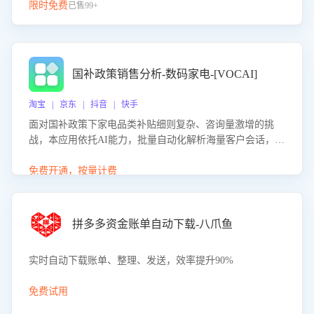
限时免费
已售99+
国补政策销售分析-数码家电-[VOCAI]
淘宝 | 京东 | 抖音 | 快手
面对国补政策下家电品类补贴细则复杂、咨询量激增的挑
战，本应用依托AI能力，批量自动化解析海量客户会话，精
准识别消费者对能以旧换新、补贴额度等政策的关注焦点与
购买意向，深度洞察决策动因。同时全面评估客服团队政策
免费开通，按量计费
解读准确性与响应效率，定位服务薄弱环节，为企业提供数
据驱动的策略优化建议与培训支持，助力提升政策响应速
度、客服转化能力及销售业绩。
拼多多资金账单自动下载-八爪鱼
实时自动下载账单、整理、发送，效率提升90%
免费试用