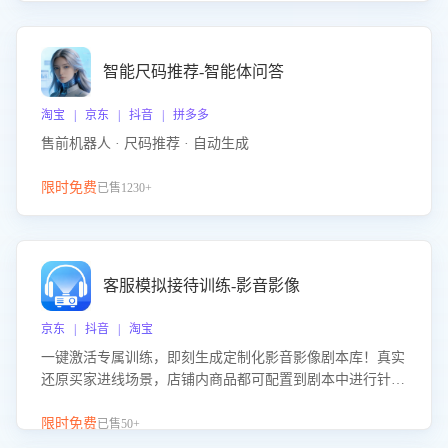
智能尺码推荐-智能体问答
淘宝 | 京东 | 抖音 | 拼多多
售前机器人 · 尺码推荐 · 自动生成
限时免费
已售1230+
客服模拟接待训练-影音影像
京东 | 抖音 | 淘宝
一键激活专属训练，即刻生成定制化影音影像剧本库！真实
还原买家进线场景，店铺内商品都可配置到剧本中进行针对
性训练，加强商品知识解答能力，提升客服售前转化率。点
击 “立即开通”，快速获取影音影像类目剧本，一键开启客服
限时免费
已售50+
培训。