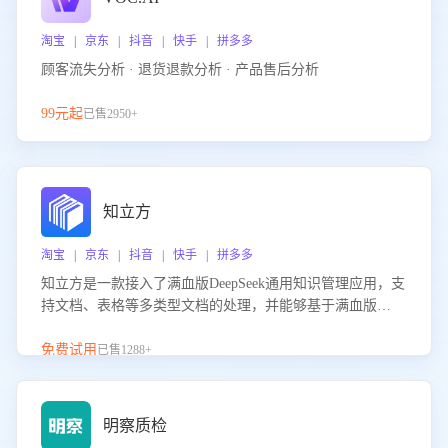
淘宝 | 京东 | 抖音 | 快手 | 拼多多
顾客流失分析 · 退货退款分析 · 产品售后分析
99元起
已售2950+
知立方
淘宝 | 京东 | 抖音 | 快手 | 拼多多
知立方是一款接入了满血版DeepSeek通用知识管理应用，支
持文档、表格等多类型文档的处理，并能够基于满血版
DeepSeek做知识应答。它能够为多种应用场景提供强大的知
识支持，帮助用户高效管理和利用知识资源。通过该产品，
免费试用
已售1288+
用户可以轻松实现文档的上传、分类、检索，提升知识管理
的智能化水平。
明察质检