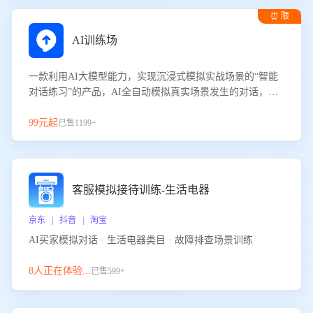
⏰ 限
时试用
AI训练场
一款利用AI大模型能力，实现沉浸式模拟实战场景的“智能
对话练习”的产品，AI全自动模拟真实场景发生的对话，企
业可以帮助员工提升客服接待技巧，持续提升客服团队的销
服能力。
99元起
已售1199+
客服模拟接待训练-生活电器
京东 | 抖音 | 淘宝
AI买家模拟对话 · 生活电器类目 · 故障排查场景训练
8人正在体验...
已售599+