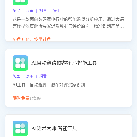
淘宝 | 京东 | 抖音 | 快手
这是一款面向数码家电行业的智能退货分析应用，通过大语
言模型深度解析买家退货数据与评价原声，精准识别产品质
量、描述不符、物流破损等核心退货原因，并输出可落地的
改进建议，通过挖掘用户痛点驱动产品迭代，从根本上降低
免费开通，按量计费
退货率，进而降低因技术差异或服务疏漏导致的退款率。
AI自动邀请顾客好评-智能工具
淘宝 | 京东 | 抖音
AI工具 · 自动邀评 · 潜在好评买家识别
限时免费
已售99+
AI话术大师-智能工具