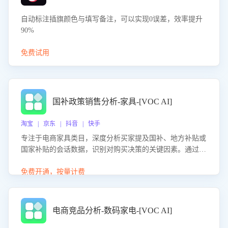
自动标注插旗颜色与填写备注，可以实现0误差，效率提升
90%
免费试用
国补政策销售分析-家具-[VOC AI]
淘宝 | 京东 | 抖音 | 快手
专注于电商家具类目，深度分析买家提及国补、地方补贴或
国家补贴的会话数据，识别对购买决策的关键因素。通过AI
大模型评估客服在政策宣传、回应及互动中的表现，生成优
化策略，助力商家利用国补政策提升GMV。
免费开通，按量计费
电商竞品分析-数码家电-[VOC AI]