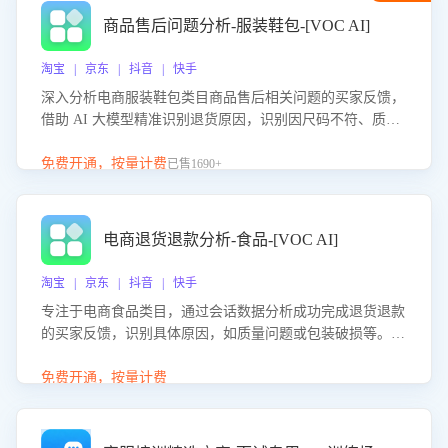
商品售后问题分析-服装鞋包-[VOC AI]
淘宝 | 京东 | 抖音 | 快手
深入分析电商服装鞋包类目商品售后相关问题的买家反馈，
借助 AI 大模型精准识别退货原因，识别因尺码不符、质量
问题等导致的退货原因，给出全方位优化产品与服务的建
议，助力商家优化产品或服务，实现销售额的显著提升。
免费开通，按量计费
已售1690+
电商退货退款分析-食品-[VOC AI]
淘宝 | 京东 | 抖音 | 快手
专注于电商食品类目，通过会话数据分析成功完成退货退款
的买家反馈，识别具体原因，如质量问题或包装破损等。结
合AI大模型，自动评估客服挽回效果，输出优化策略，助力
商家降低退款率，提升售后效率。
免费开通，按量计费