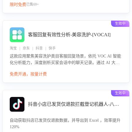
限时免费
已售69+
生效中
客服回复有效性分析-美容洗护-[VOCAI]
淘宝 | 京东 | 抖音 | 快手
这款应用聚焦美容洗护类目客服回复场景，依托 VOC AI 智能
化分析能力，深度剖析买家会话中的聊天记录。通过 AI 大模
型精准定位客服在不同场景的理解与回应难点，评判解答的有
免费开通，按量计费
效性与完整性，输出针对性改进策略，助力商家快速优化快捷
话术，提升客服接待响应率与服务质量。
生效中
抖音小店已发货仅退款拦截登记机器人-八爪鱼
自动获取抖店已发货仅退款数据，并导出到 Excel ，效率提升
120%