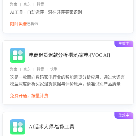
淘宝 | 京东 | 抖音
AI工具 · 自动邀评 · 潜在好评买家识别
限时免费
已售99+
生效中
电商退货退款分析-数码家电-[VOC AI]
淘宝 | 京东 | 抖音 | 快手
这是一款面向数码家电行业的智能退货分析应用，通过大语言
模型深度解析买家退货数据与评价原声，精准识别产品质量、
描述不符、物流破损等核心退货原因，并输出可落地的改进建
免费开通，按量计费
议，通过挖掘用户痛点驱动产品迭代，从根本上降低退货率，
进而降低因技术差异或服务疏漏导致的退款率。
生效中
AI话术大师-智能工具