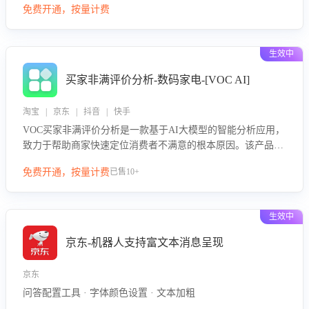
免费开通，按量计费
绪、归因争议根源，并客观评估客服应对合理性与成效。系统
可自动生成针对性改进策略，包括沟通话术优化、流程规范及
部门协同建议，从而提升客服团队舆情应对能力，阻断差评扩
生效中
散，维护品牌声誉，实现客户满意度的持续提升。
买家非满评价分析-数码家电-[VOC AI]
淘宝 | 京东 | 抖音 | 快手
VOC买家非满评价分析是一款基于AI大模型的智能分析应用，
致力于帮助商家快速定位消费者不满意的根本原因。该产品可
自动识别非满评价中的关键问题，区别问题是否属于客服原因
免费开通，按量计费
已售10+
或其它部门原因，明确责任归属，提供可落地的改进建议与策
略方向。通过深入挖掘会话内容，商家可针对性优化服务流
程、提升客服质量，并协同相关部门推进体验整改，有效提升
生效中
客户满意度和店铺整体服务质量。
京东-机器人支持富文本消息呈现
京东
问答配置工具 · 字体颜色设置 · 文本加粗