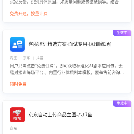
买家反馈，识别具体原因，如质量问题或包装破损等。结合AI
大模型，自动评估客服挽回效果，输出优化策略，助力商家降
免费开通，按量计费
低退款率，提升售后效率。
生效中
客服培训精选方案-面试专用-[AI训练场]
淘宝 | 京东 | 抖音
用户只需点击“免费订购”，即可获取标准化AI剧本应用包，无
缝对接训练场平台 。内置行业优质剧本模板，覆盖售前咨询、
售后处理等全场景，消除复杂部署流程，节省90%的初始化时
限时免费
间，助力企业快速启动智能客服训练
生效中
京东自动上传商品主图-八爪鱼
京东