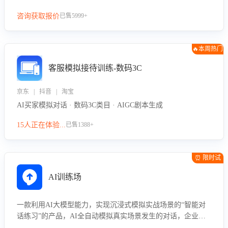
咨询获取报价
已售5999+
🔥本周热门
客服模拟接待训练-数码3C
京东 | 抖音 | 淘宝
AI买家模拟对话 · 数码3C类目 · AIGC剧本生成
15人正在体验...
已售1388+
⏰ 限时试
用
AI训练场
一款利用AI大模型能力，实现沉浸式模拟实战场景的“智能对
话练习”的产品，AI全自动模拟真实场景发生的对话，企业可
以帮助员工提升客服接待技巧，持续提升客服团队的销服能