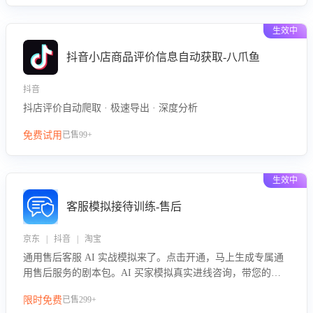
生效中
抖音小店商品评价信息自动获取-八爪鱼
抖音
抖店评价自动爬取 · 极速导出 · 深度分析
免费试用
已售99+
生效中
客服模拟接待训练-售后
京东 | 抖音 | 淘宝
通用售后客服 AI 实战模拟来了。点击开通，马上生成专属通
用售后服务的剧本包。AI 买家模拟真实进线咨询，带您的客
服团队进行沉浸式训练，快速吃透功能咨询等售后场景的应对
限时免费
已售299+
要点，轻松提升服务能力。