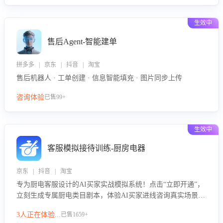
生效中
售后Agent-智能建单
拼多多 | 京东 | 抖音 | 淘宝
售后机器人 · 工单创建 · 信息智能填充 · 图片同步上传
咨询体验
已售99+
生效中
客服模拟接待训练-厨房电器
京东 | 抖音 | 淘宝
专为厨电客服设计的AI买家实战模拟系统！点击“立即开通”，
立刻生成专属厨电类目剧本，体验AI买家进线咨询真实场景训
练，快速掌握针对家用厨电商品的“功能咨询”等真实场景应对
3人正在体验...
已售1659+
技巧！