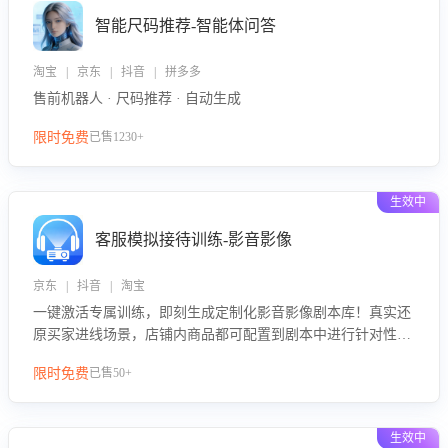
智能尺码推荐-智能体问答
淘宝 | 京东 | 抖音 | 拼多多
售前机器人 · 尺码推荐 · 自动生成
限时免费
已售1230+
生效中
客服模拟接待训练-影音影像
京东 | 抖音 | 淘宝
一键激活专属训练，即刻生成定制化影音影像剧本库！真实还
原买家进线场景，店铺内商品都可配置到剧本中进行针对性训
练，加强商品知识解答能力，提升客服售前转化率。点击 “立
限时免费
已售50+
即开通”，快速获取影音影像类目剧本，一键开启客服培训。
生效中