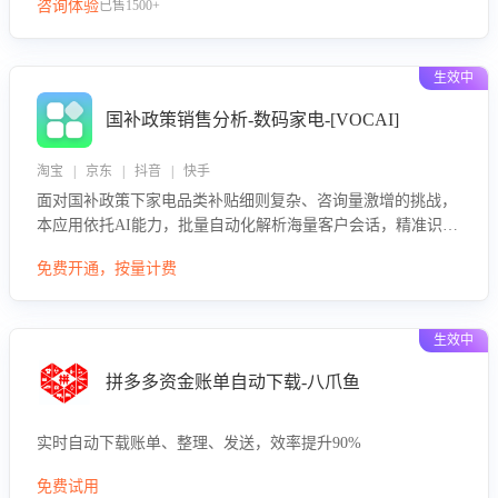
咨询体验
已售1500+
生效中
国补政策销售分析-数码家电-[VOCAI]
淘宝 | 京东 | 抖音 | 快手
面对国补政策下家电品类补贴细则复杂、咨询量激增的挑战，
本应用依托AI能力，批量自动化解析海量客户会话，精准识别
消费者对能以旧换新、补贴额度等政策的关注焦点与购买意
免费开通，按量计费
向，深度洞察决策动因。同时全面评估客服团队政策解读准确
性与响应效率，定位服务薄弱环节，为企业提供数据驱动的策
略优化建议与培训支持，助力提升政策响应速度、客服转化能
生效中
力及销售业绩。
拼多多资金账单自动下载-八爪鱼
实时自动下载账单、整理、发送，效率提升90%
免费试用