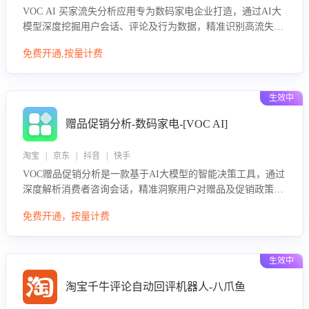
VOC AI 买家流失分析应用专为数码家电企业打造，通过AI大
模型深度挖掘用户会话、评论及行为数据，精准识别高流失风
险客户，并定位流失原因：包括产品质量缺陷、售后响应延
免费开通,按量计费
迟、竞品价格冲击等。系统自动输出可落地的挽回策略，迅速
同步到店铺运营团队。
生效中
赠品促销分析-数码家电-[VOC AI]
淘宝 | 京东 | 抖音 | 快手
VOC赠品促销分析是一款基于AI大模型的智能决策工具，通过
深度解析消费者咨询会话，精准洞察用户对赠品及促销政策的
真实偏好与需求。该应用可识别高吸引力赠品和热门促销诉
免费开通，按量计费
求，帮助企业制定个性化赠品组合策略，优化资源投放并淘汰
低效赠品，在提升成交转化率的同时有效控制成本，实现促销
效果最大化。
生效中
淘宝千牛评论自动回评机器人-八爪鱼