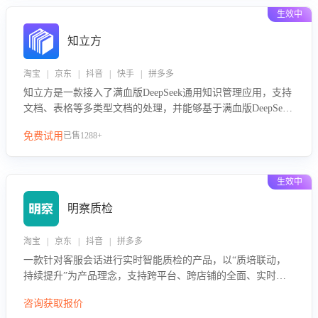
生效中
知立方
淘宝 | 京东 | 抖音 | 快手 | 拼多多
知立方是一款接入了满血版DeepSeek通用知识管理应用，支持
文档、表格等多类型文档的处理，并能够基于满血版DeepSeek
做知识应答。它能够为多种应用场景提供强大的知识支持，帮
免费试用
已售1288+
助用户高效管理和利用知识资源。通过该产品，用户可以轻松
实现文档的上传、分类、检索，提升知识管理的智能化水平。
生效中
明察质检
淘宝 | 京东 | 抖音 | 拼多多
一款针对客服会话进行实时智能质检的产品，以“质培联动，
持续提升”为产品理念，支持跨平台、跨店铺的全面、实时、
智能化质检，并根据质检结果形成质培联动，持续提升客服团
咨询获取报价
队的销服能力。