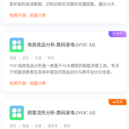
家补贴的会话数据，识别对购买决策的关键因素。通过AI大模
型评估客服在政策宣传、回应及互动中的表现，生成优化策
免费开通，按量计费
略，助力商家利用国补政策提升GMV。
生效中
电商竞品分析-数码家电-[VOC AI]
淘宝 | 京东 | 抖音 | 快手
VOC电商竞品分析是一款基于AI大模型的智能决策工具，专注
于挖掘消费者在咨询中提及的竞品对比与跨平台比价信息。该
应用能够精准识别被频繁对比的竞品品牌、咨询量、商品信
免费开通，按量计费
息，进行多维度交叉对比，并分析消费者的比价行为。通过提
供数据驱动的竞品洞察与差异化策略建议，帮助企业优化营销
话术、突出产品与服务优势，有效提升咨询转化率，避免陷入
🔥热卖
单纯价格竞争，实现精准扬长避短。
顾客流失分析-数码家电-[VOC AI]
京东 | 淘宝 | 抖音 | 拼多多 | 快手