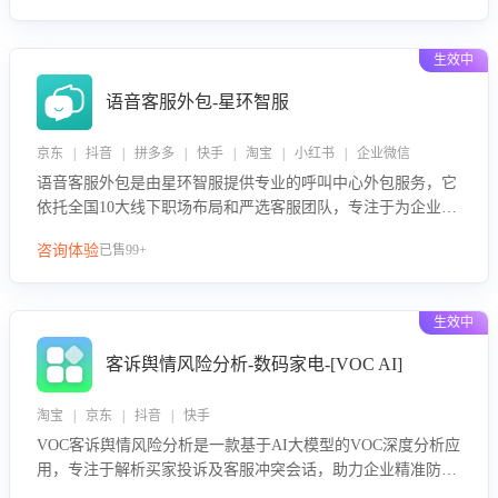
生效中
语音客服外包-星环智服
京东 | 抖音 | 拼多多 | 快手 | 淘宝 | 小红书 | 企业微信
语音客服外包是由星环智服提供专业的呼叫中心外包服务，它
依托全国10大线下职场布局和严选客服团队，专注于为企业提
供高效的语音呼叫解决方案。这项服务旨在通过专业的客服团
咨询体验
已售99+
队和智能工具提升语音客服服务效率和质量，帮助企业实现降
本增效。
生效中
客诉舆情风险分析-数码家电-[VOC AI]
淘宝 | 京东 | 抖音 | 快手
VOC客诉舆情风险分析是一款基于AI大模型的VOC深度分析应
用，专注于解析买家投诉及客服冲突会话，助力企业精准防控
舆情风险。该产品通过智能定位高风险会话、精准判别客户情