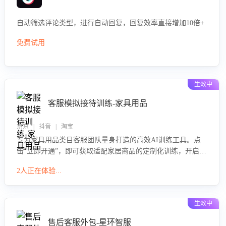
自动筛选评论类型，进行自动回复，回复效率直接增加10倍+
免费试用
生效中
客服模拟接待训练-家具用品
京东 | 抖音 | 淘宝
专为家具用品类目客服团队量身打造的高效AI训练工具。点
击“立即开通”，即可获取适配家居商品的定制化训练，开启模
拟真实客户对话的演练。针对性提升客服在家具用品功能、
2人正在体验...
尺寸参数咨询等高频场景下的专业应对能力。
生效中
售后客服外包-星环智服