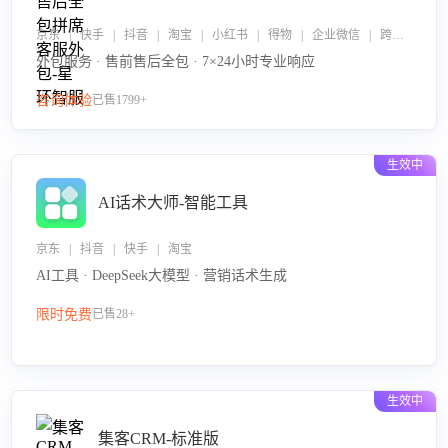
京东 | 快手 | 抖音 | 淘宝 | 小红书 | 得物 | 企业微信 | 跨平台
外包服务 · 售前售后全包 · 7×24小时专业响应
咨询体验
已售1799+
生效中
AI话术大师-智能工具
京东 | 抖音 | 快手 | 淘宝
AI工具 · DeepSeek大模型 · 营销话术生成
限时免费
已售28+
生效中
集客CRM-标准版