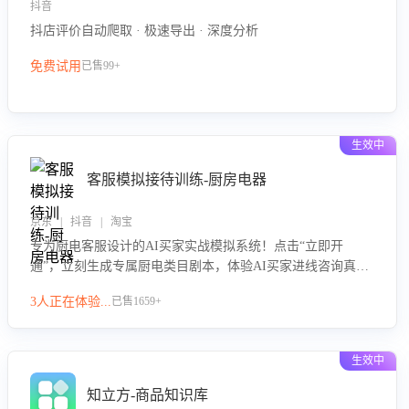
抖音
抖店评价自动爬取 · 极速导出 · 深度分析
免费试用
已售99+
生效中
客服模拟接待训练-厨房电器
京东 | 抖音 | 淘宝
专为厨电客服设计的AI买家实战模拟系统！点击“立即开
通”，立刻生成专属厨电类目剧本，体验AI买家进线咨询真实
场景训练，快速掌握针对家用厨电商品的“功能咨询”等真实场
3人正在体验...
已售1659+
景应对技巧！
生效中
知立方-商品知识库