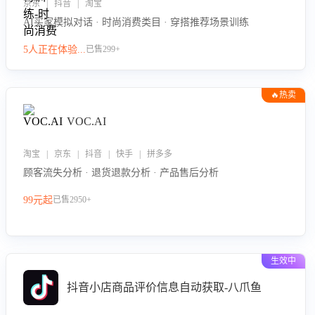
京东 | 抖音 | 淘宝
AI买家模拟对话 · 时尚消费类目 · 穿搭推荐场景训练
5人正在体验...
已售299+
🔥热卖
VOC.AI
淘宝 | 京东 | 抖音 | 快手 | 拼多多
顾客流失分析 · 退货退款分析 · 产品售后分析
99元起
已售2950+
生效中
抖音小店商品评价信息自动获取-八爪鱼