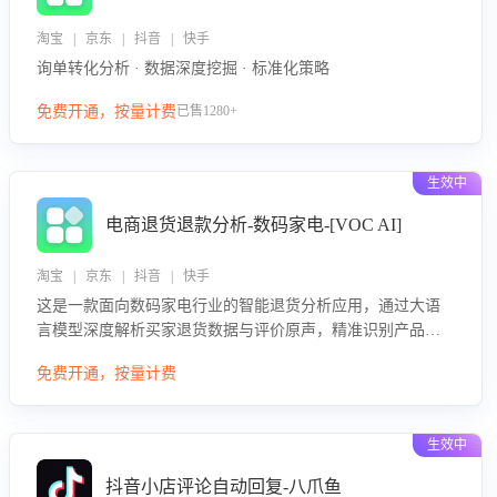
淘宝 | 京东 | 抖音 | 快手
询单转化分析 · 数据深度挖掘 · 标准化策略
免费开通，按量计费
已售1280+
生效中
电商退货退款分析-数码家电-[VOC AI]
淘宝 | 京东 | 抖音 | 快手
这是一款面向数码家电行业的智能退货分析应用，通过大语
言模型深度解析买家退货数据与评价原声，精准识别产品质
量、描述不符、物流破损等核心退货原因，并输出可落地的
免费开通，按量计费
改进建议，通过挖掘用户痛点驱动产品迭代，从根本上降低
退货率，进而降低因技术差异或服务疏漏导致的退款率。
生效中
抖音小店评论自动回复-八爪鱼