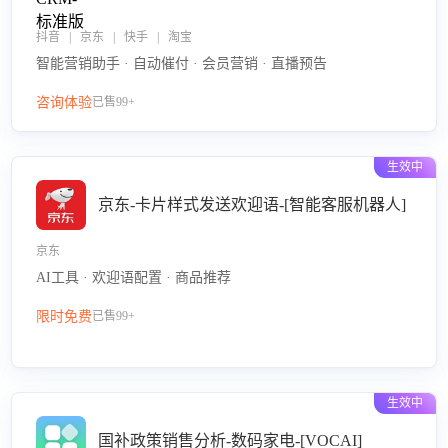
抖音 | 京东 | 快手 | 淘宝
智能营销助手 · 自动催付 · 会员营销 · 直播预告
咨询体验
已售99+
生效中
京东-卡片样式发送欢迎语-[智能客服机器人]
京东
AI工具 · 欢迎语配置 · 商品推荐
限时免费
已售99+
生效中
国补政策销售分析-数码家电-[VOCAI]