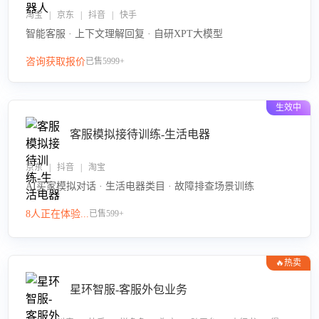
淘宝 | 京东 | 抖音 | 快手
智能客服 · 上下文理解回复 · 自研XPT大模型
咨询获取报价
已售5999+
生效中
客服模拟接待训练-生活电器
京东 | 抖音 | 淘宝
AI买家模拟对话 · 生活电器类目 · 故障排查场景训练
8人正在体验...
已售599+
🔥热卖
星环智服-客服外包业务