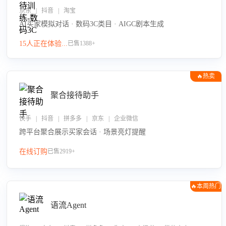
京东 | 抖音 | 淘宝
AI买家模拟对话 · 数码3C类目 · AIGC剧本生成
15人正在体验...
已售1388+
🔥热卖
聚合接待助手
快手 | 抖音 | 拼多多 | 京东 | 企业微信
跨平台聚合展示买家会话 · 场景亮灯提醒
在线订购
已售2919+
🔥本周热门
语流Agent