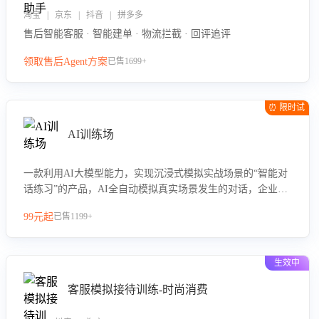
淘宝 | 京东 | 抖音 | 拼多多
售后智能客服 · 智能建单 · 物流拦截 · 回评追评
领取售后Agent方案
已售1699+
⏰ 限时试
用
AI训练场
一款利用AI大模型能力，实现沉浸式模拟实战场景的“智能对
话练习”的产品，AI全自动模拟真实场景发生的对话，企业可
以帮助员工提升客服接待技巧，持续提升客服团队的销服能
99元起
已售1199+
力。
生效中
客服模拟接待训练-时尚消费