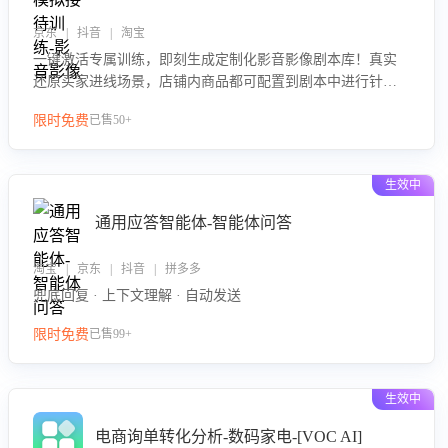
京东 | 抖音 | 淘宝
一键激活专属训练，即刻生成定制化影音影像剧本库！真实
还原买家进线场景，店铺内商品都可配置到剧本中进行针对
性训练，加强商品知识解答能力，提升客服售前转化率。点
限时免费
已售50+
击 “立即开通”，快速获取影音影像类目剧本，一键开启客服
培训。
生效中
通用应答智能体-智能体问答
淘宝 | 京东 | 抖音 | 拼多多
兜底回复 · 上下文理解 · 自动发送
限时免费
已售99+
生效中
电商询单转化分析-数码家电-[VOC AI]