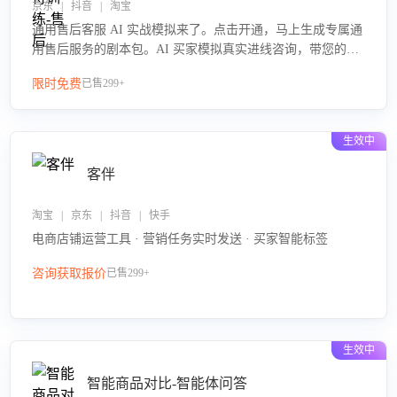
京东 | 抖音 | 淘宝
通用售后客服 AI 实战模拟来了。点击开通，马上生成专属通
用售后服务的剧本包。AI 买家模拟真实进线咨询，带您的客
服团队进行沉浸式训练，快速吃透功能咨询等售后场景的应
限时免费
已售299+
对要点，轻松提升服务能力。
生效中
客伴
淘宝 | 京东 | 抖音 | 快手
电商店铺运营工具 · 营销任务实时发送 · 买家智能标签
咨询获取报价
已售299+
生效中
智能商品对比-智能体问答