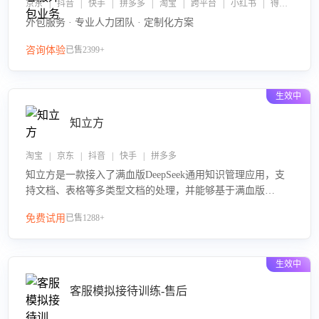
京东 | 抖音 | 快手 | 拼多多 | 淘宝 | 跨平台 | 小红书 | 得物 | 企业微信
外包服务 · 专业人力团队 · 定制化方案
咨询体验
已售2399+
生效中
知立方
淘宝 | 京东 | 抖音 | 快手 | 拼多多
知立方是一款接入了满血版DeepSeek通用知识管理应用，支
持文档、表格等多类型文档的处理，并能够基于满血版
DeepSeek做知识应答。它能够为多种应用场景提供强大的知
免费试用
已售1288+
识支持，帮助用户高效管理和利用知识资源。通过该产品，
用户可以轻松实现文档的上传、分类、检索，提升知识管理
的智能化水平。
生效中
客服模拟接待训练-售后