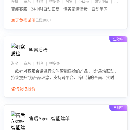
得物 | 京东 | 抖音 | 拼多多 | 淘宝 | 小红书 | 微信小店 | 快手 | 唯品会
智能客服 · 24小时自动回复 · 懂买家懂情绪 · 自动学习
30天免费试用
已售2000+
生效中
明察质检
淘宝 | 京东 | 抖音 | 拼多多
一款针对客服会话进行实时智能质检的产品，以“质培联动，
持续提升”为产品理念，支持跨平台、跨店铺的全面、实时、
智能化质检，并根据质检结果形成质培联动，持续提升客服
咨询获取报价
团队的销服能力。
生效中
售后Agent-智能建单