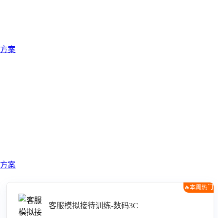
方案
方案
🔥本周热门
客服模拟接待训练-数码3C