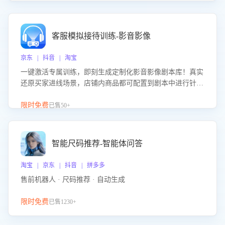
客服模拟接待训练-影音影像
京东 | 抖音 | 淘宝
一键激活专属训练，即刻生成定制化影音影像剧本库！真实
还原买家进线场景，店铺内商品都可配置到剧本中进行针对
性训练，加强商品知识解答能力，提升客服售前转化率。点
击 “立即开通”，快速获取影音影像类目剧本，一键开启客服
限时免费
已售50+
培训。
智能尺码推荐-智能体问答
淘宝 | 京东 | 抖音 | 拼多多
售前机器人 · 尺码推荐 · 自动生成
限时免费
已售1230+