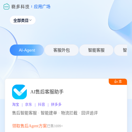
应用广场
全部类目

AI-Agent
客服外包
智能客服
智能
👍 本
周推荐
AI售后客服助手
淘宝 | 京东 | 抖音 | 拼多多
售后智能客服 · 智能建单 · 物流拦截 · 回评追评
领取售后Agent方案
已售1699+