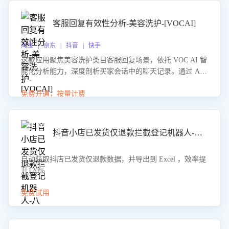
客服回复有效性分析-美容洗护-[VOCAI]
淘宝 | 京东 | 抖音 | 快手
这款应用聚焦美容洗护类目客服回复场景，依托 VOC AI 智
能化分析能力，深度剖析买家会话中的聊天记录。通过 AI
大模型精准定位客服在不同场景的理解与回应难点，评判解
答的有效性与完整性，输出针对性改进策略，助力商家快速
免费开通，按量计费
优化快捷话术，提升客服接待响应率与服务质量。
抖音小店已发货仅退款拦截登记机器人-八爪鱼
自动获取抖店已发货仅退款数据，并导出到 Excel ，效率提
升120%
免费试用