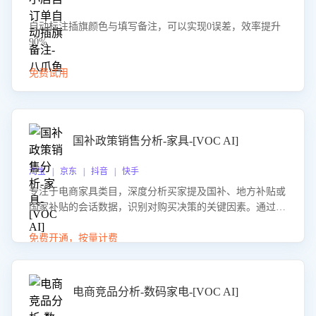
自动标注插旗颜色与填写备注，可以实现0误差，效率提升
90%
免费试用
国补政策销售分析-家具-[VOC AI]
淘宝 | 京东 | 抖音 | 快手
专注于电商家具类目，深度分析买家提及国补、地方补贴或
国家补贴的会话数据，识别对购买决策的关键因素。通过AI
大模型评估客服在政策宣传、回应及互动中的表现，生成优
化策略，助力商家利用国补政策提升GMV。
免费开通，按量计费
电商竞品分析-数码家电-[VOC AI]