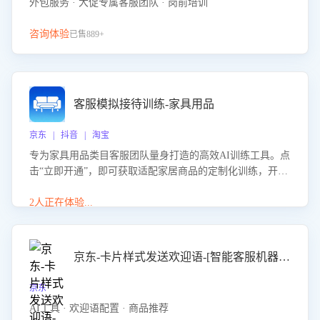
外包服务 · 大促专属客服团队 · 岗前培训
咨询体验
已售889+
客服模拟接待训练-家具用品
京东 | 抖音 | 淘宝
专为家具用品类目客服团队量身打造的高效AI训练工具。点
击“立即开通”，即可获取适配家居商品的定制化训练，开启
模拟真实客户对话的演练。针对性提升客服在家具用品功
能、尺寸参数咨询等高频场景下的专业应对能力。
2人正在体验...
京东-卡片样式发送欢迎语-[智能客服机器人]
京东
AI工具 · 欢迎语配置 · 商品推荐