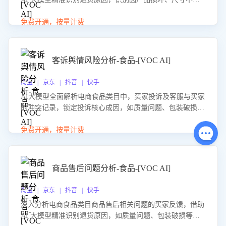
等导致的退货原因，给出全方位优化产品与服务的建议，助
力商家优化产品或服务，实现销售额的显著提升。
免费开通，按量计费
客诉舆情风险分析-食品-[VOC AI]
淘宝 | 京东 | 抖音 | 快手
AI大模型全面解析电商食品类目中，买家投诉及客服与买家
的冲突记录，锁定投诉核心成因，如质量问题、包装破损
等。同时，评估客服处理效果，生成优化策略，助力商家前
置差评防控，提升客户满意度。
免费开通，按量计费
商品售后问题分析-食品-[VOC AI]
淘宝 | 京东 | 抖音 | 快手
深入分析电商食品类目商品售后相关问题的买家反馈，借助
AI 大模型精准识别退货原因，如质量问题、包装破损等，