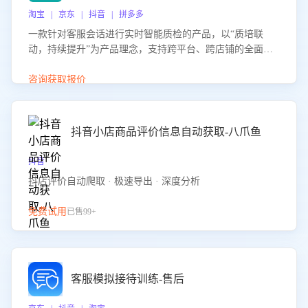
淘宝 | 京东 | 抖音 | 拼多多
一款针对客服会话进行实时智能质检的产品，以“质培联
动，持续提升”为产品理念，支持跨平台、跨店铺的全面、
实时、智能化质检，并根据质检结果形成质培联动，持续提
升客服团队的销服能力。
咨询获取报价
抖音小店商品评价信息自动获取-八爪鱼
抖音
抖店评价自动爬取 · 极速导出 · 深度分析
免费试用
已售99+
客服模拟接待训练-售后