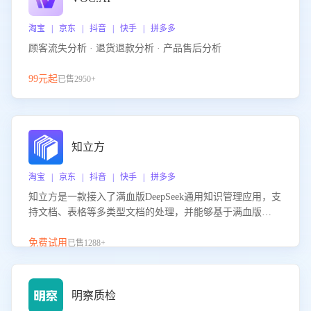
淘宝 | 京东 | 抖音 | 快手 | 拼多多
顾客流失分析 · 退货退款分析 · 产品售后分析
99元起
已售2950+
知立方
淘宝 | 京东 | 抖音 | 快手 | 拼多多
知立方是一款接入了满血版DeepSeek通用知识管理应用，支
持文档、表格等多类型文档的处理，并能够基于满血版
DeepSeek做知识应答。它能够为多种应用场景提供强大的知
识支持，帮助用户高效管理和利用知识资源。通过该产品，
免费试用
已售1288+
用户可以轻松实现文档的上传、分类、检索，提升知识管理
的智能化水平。
明察质检