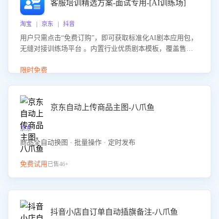
客服培训精选方案-面试专用-[AI训练场]
淘宝 | 京东 | 抖音
用户只需点击“免费订购”，即可获取标准化AI剧本应用包，
无缝对接训练场平台 。内置行业优质剧本模板，覆盖售前
咨询、售后处理等全场景，消除复杂部署流程，节省90%的
初始化时间，助力企业快速启动智能客服训练
限时免费
京东自动上传商品主图-八爪鱼
京东
商品全自动换图 · 批量操作 · 定时发布
免费试用
已售46+
抖音小店自订单自动插旗备注-八爪鱼