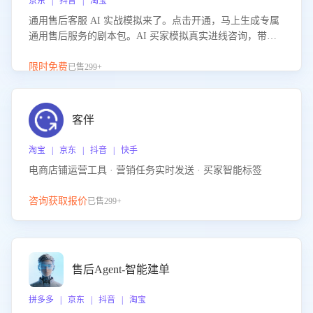
京东 | 抖音 | 淘宝
通用售后客服 AI 实战模拟来了。点击开通，马上生成专属
通用售后服务的剧本包。AI 买家模拟真实进线咨询，带您
的客服团队进行沉浸式训练，快速吃透功能咨询等售后场景
的应对要点，轻松提升服务能力。
限时免费
已售299+
客伴
淘宝 | 京东 | 抖音 | 快手
电商店铺运营工具 · 营销任务实时发送 · 买家智能标签
咨询获取报价
已售299+
售后Agent-智能建单
拼多多 | 京东 | 抖音 | 淘宝