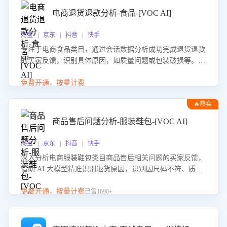
电商退货退款分析-食品-[VOC AI]
淘宝 | 京东 | 抖音 | 快手
专注于电商食品类目，通过会话数据分析成功完成退货退款
的买家反馈，识别具体原因，如质量问题或包装破损等。结
合AI大模型，自动评估客服挽回效果，输出优化策略，助力
商家降低退款率，提升售后效率。
免费开通，按量计费
🔥热卖
商品售后问题分析-服装鞋包-[VOC AI]
淘宝 | 京东 | 抖音 | 快手
深入分析电商服装鞋包类目商品售后相关问题的买家反馈，
借助 AI 大模型精准识别退货原因，识别因尺码不符、质量
问题等导致的退货原因，给出全方位优化产品与服务的建
议，助力商家优化产品或服务，实现销售额的显著提升。
免费开通，按量计费
已售1690+