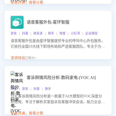
购买意向，深度洞察决策动因。同时全面评估客服团队政策
免费开通，按量计费
解读准确性与响应效率，定位服务薄弱环节，为企业提供数
据驱动的策略优化建议与培训支持，助力提升政策响应速
度、客服转化能力及销售业绩。
语音客服外包-星环智服
京东 | 抖音 | 拼多多 | 快手 | 淘宝 | 小红书 | 企业微信
语音客服外包是由星环智服提供专业的呼叫中心外包服务，
它依托全国10大线下职场布局和严选客服团队，专注于为企
业提供高效的语音呼叫解决方案。这项服务旨在通过专业的
客服团队和智能工具提升语音客服服务效率和质量，帮助企
咨询体验
已售99+
业实现降本增效。
客诉舆情风险分析-数码家电-[VOC AI]
淘宝 | 京东 | 抖音 | 快手
VOC客诉舆情风险分析是一款基于AI大模型的VOC深度分
析应用，专注于解析买家投诉及客服冲突会话，助力企业精
准防控舆情风险。该产品通过智能定位高风险会话、精准判
别客户情绪、归因争议根源，并客观评估客服应对合理性与
免费开通，按量计费