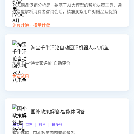
VOC赠品促销分析是一款基于AI大模型的智能决策工具，通
过深度解析消费者咨询会话，精准洞察用户对赠品及促销政
策的真实偏好与需求。该应用可识别高吸引力赠品和热门促
销诉求，帮助企业制定个性化赠品组合策略，优化资源投放
免费开通，按量计费
并淘汰低效赠品，在提升成交转化率的同时有效控制成本，
实现促销效果最大化。
淘宝千牛评论自动回评机器人-八爪鱼
淘宝千牛“待卖家评价”自动评价
免费试用
国补政策解答-智能体问答
淘宝 | 京东 | 抖音 | 拼多多
智能客服 · 国补政策问题智能解答