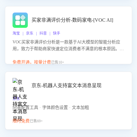
成效。系统可自动生成针对性改进策略，包括沟通话术优
化、流程规范及部门协同建议，从而提升客服团队舆情应对
能力，阻断差评扩散，维护品牌声誉，实现客户满意度的持
买家非满评价分析-数码家电-[VOC AI]
续提升。
淘宝 | 京东 | 抖音 | 快手
VOC买家非满评价分析是一款基于AI大模型的智能分析应
用，致力于帮助商家快速定位消费者不满意的根本原因。该
产品可自动识别非满评价中的关键问题，区别问题是否属于
客服原因或其它部门原因，明确责任归属，提供可落地的改
免费开通，按量计费
已售10+
进建议与策略方向。通过深入挖掘会话内容，商家可针对性
优化服务流程、提升客服质量，并协同相关部门推进体验整
改，有效提升客户满意度和店铺整体服务质量。
京东-机器人支持富文本消息呈现
京东
问答配置工具 · 字体颜色设置 · 文本加粗
限时免费
已售69+