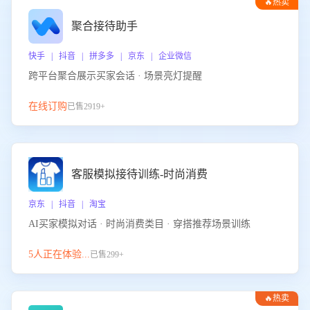
🔥热卖
聚合接待助手
快手 | 抖音 | 拼多多 | 京东 | 企业微信
跨平台聚合展示买家会话 · 场景亮灯提醒
在线订购
已售2919+
客服模拟接待训练-时尚消费
京东 | 抖音 | 淘宝
AI买家模拟对话 · 时尚消费类目 · 穿搭推荐场景训练
5人正在体验...
已售299+
🔥热卖