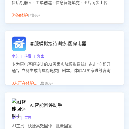
售后机器人 · 工单创建 · 信息智能填充 · 图片同步上传
咨询体验
已售99+
客服模拟接待训练-厨房电器
京东 | 抖音 | 淘宝
专为厨电客服设计的AI买家实战模拟系统！点击“立即开
通”，立刻生成专属厨电类目剧本，体验AI买家进线咨询真
实场景训练，快速掌握针对家用厨电商品的“功能咨询”等真
实场景应对技巧！
3人正在体验...
已售1659+
AI智能回评助手
淘宝 | 京东
AI工具 · 快捷高效回评 · 批量回复