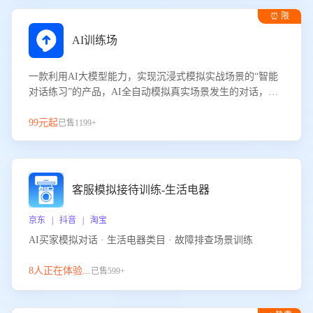
⏰ 限
时试用
AI训练场
一款利用AI大模型能力，实现沉浸式模拟实战场景的“智能
对话练习”的产品，AI全自动模拟真实场景发生的对话，企
业可以帮助员工提升客服接待技巧，持续提升客服团队的销
服能力。
99元起
已售1199+
客服模拟接待训练-生活电器
京东 | 抖音 | 淘宝
AI买家模拟对话 · 生活电器类目 · 故障排查场景训练
8人正在体验...
已售599+