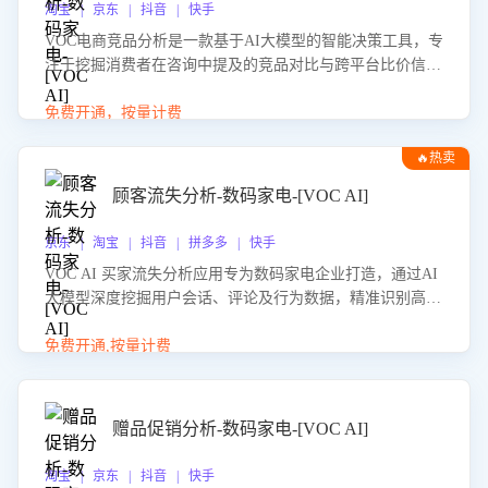
淘宝 | 京东 | 抖音 | 快手
VOC电商竞品分析是一款基于AI大模型的智能决策工具，专
注于挖掘消费者在咨询中提及的竞品对比与跨平台比价信
息。该应用能够精准识别被频繁对比的竞品品牌、咨询量、
商品信息，进行多维度交叉对比，并分析消费者的比价行
免费开通，按量计费
为。通过提供数据驱动的竞品洞察与差异化策略建议，帮助
🔥热卖
企业优化营销话术、突出产品与服务优势，有效提升咨询转
化率，避免陷入单纯价格竞争，实现精准扬长避短。
顾客流失分析-数码家电-[VOC AI]
京东 | 淘宝 | 抖音 | 拼多多 | 快手
VOC AI 买家流失分析应用专为数码家电企业打造，通过AI
大模型深度挖掘用户会话、评论及行为数据，精准识别高流
失风险客户，并定位流失原因：包括产品质量缺陷、售后响
应延迟、竞品价格冲击等。系统自动输出可落地的挽回策
免费开通,按量计费
略，迅速同步到店铺运营团队。
赠品促销分析-数码家电-[VOC AI]
淘宝 | 京东 | 抖音 | 快手