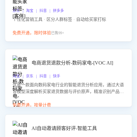
京东 | 淘宝 | 抖音 | 拼多多
个性化营销工具 · 区分人群标签 · 自动给买家打标
免费开通，限时体验
已售99+
电商退货退款分析-数码家电-[VOC AI]
淘宝 | 京东 | 抖音 | 快手
这是一款面向数码家电行业的智能退货分析应用，通过大语
言模型深度解析买家退货数据与评价原声，精准识别产品质
量、描述不符、物流破损等核心退货原因，并输出可落地的
改进建议，通过挖掘用户痛点驱动产品迭代，从根本上降低
免费开通，按量计费
退货率，进而降低因技术差异或服务疏漏导致的退款率。
AI自动邀请顾客好评-智能工具