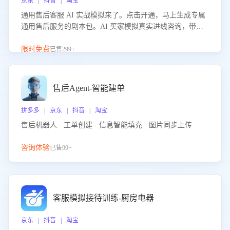
京东 | 抖音 | 淘宝
通用售后客服 AI 实战模拟来了。点击开通，马上生成专属
通用售后服务的剧本包。AI 买家模拟真实进线咨询，带您
的客服团队进行沉浸式训练，快速吃透功能咨询等售后场景
的应对要点，轻松提升服务能力。
限时免费
已售299+
售后Agent-智能建单
拼多多 | 京东 | 抖音 | 淘宝
售后机器人 · 工单创建 · 信息智能填充 · 图片同步上传
咨询体验
已售99+
客服模拟接待训练-厨房电器
京东 | 抖音 | 淘宝