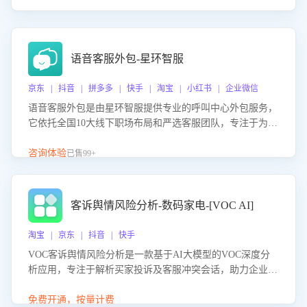
语音客服外包-星环智服
京东 | 抖音 | 拼多多 | 快手 | 淘宝 | 小红书 | 企业微信
语音客服外包是由星环智服提供专业的呼叫中心外包服务，
它依托全国10大线下职场布局和严选客服团队，专注于为企
业提供高效的语音呼叫解决方案。这项服务旨在通过专业的
客服团队和智能工具提升语音客服服务效率和质量，帮助企
咨询体验
已售99+
业实现降本增效。
客诉舆情风险分析-数码家电-[VOC AI]
淘宝 | 京东 | 抖音 | 快手
VOC客诉舆情风险分析是一款基于AI大模型的VOC深度分
析应用，专注于解析买家投诉及客服冲突会话，助力企业精
准防控舆情风险。该产品通过智能定位高风险会话、精准判
别客户情绪、归因争议根源，并客观评估客服应对合理性与
免费开通，按量计费