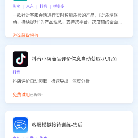
淘宝 | 京东 | 抖音 | 拼多多
一款针对客服会话进行实时智能质检的产品，以“质培联
动，持续提升”为产品理念，支持跨平台、跨店铺的全面、
实时、智能化质检，并根据质检结果形成质培联动，持续提
升客服团队的销服能力。
咨询获取报价
抖音小店商品评价信息自动获取-八爪鱼
抖音
抖店评价自动爬取 · 极速导出 · 深度分析
免费试用
已售99+
客服模拟接待训练-售后