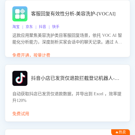
客服回复有效性分析-美容洗护-[VOCAI]
淘宝 | 京东 | 抖音 | 快手
这款应用聚焦美容洗护类目客服回复场景，依托 VOC AI 智
能化分析能力，深度剖析买家会话中的聊天记录。通过 AI
大模型精准定位客服在不同场景的理解与回应难点，评判解
答的有效性与完整性，输出针对性改进策略，助力商家快速
免费开通，按量计费
优化快捷话术，提升客服接待响应率与服务质量。
抖音小店已发货仅退款拦截登记机器人-八爪鱼
自动获取抖店已发货仅退款数据，并导出到 Excel ，效率提
升120%
免费试用
🔥热卖