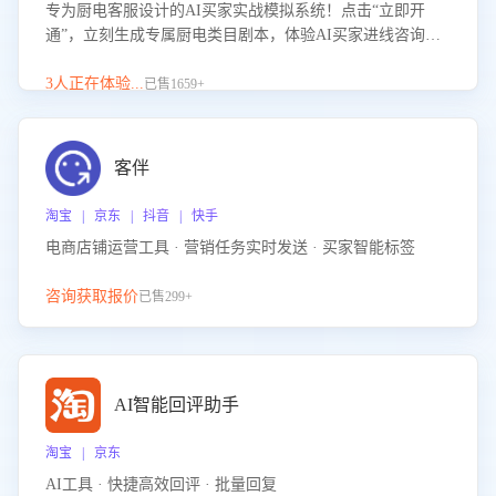
专为厨电客服设计的AI买家实战模拟系统！点击“立即开
通”，立刻生成专属厨电类目剧本，体验AI买家进线咨询真
实场景训练，快速掌握针对家用厨电商品的“功能咨询”等真
实场景应对技巧！
3人正在体验...
已售1659+
客伴
淘宝 | 京东 | 抖音 | 快手
电商店铺运营工具 · 营销任务实时发送 · 买家智能标签
咨询获取报价
已售299+
AI智能回评助手
淘宝 | 京东
AI工具 · 快捷高效回评 · 批量回复