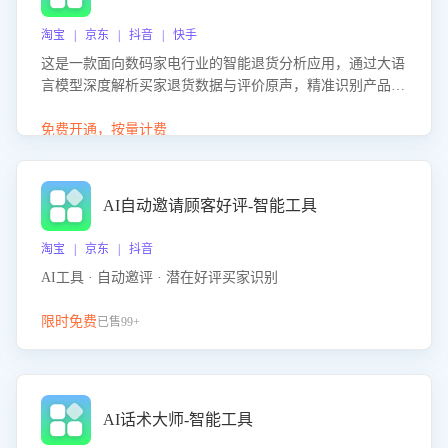
淘宝 | 京东 | 抖音 | 快手
这是一款面向数码家电行业的智能退货分析应用，通过大语
言模型深度解析买家退货数据与评价原声，精准识别产品质
量、描述不符、物流破损等核心退货原因，并输出可落地的
改进建议，通过挖掘用户痛点驱动产品迭代，从根本上降低
免费开通，按量计费
退货率，进而降低因技术差异或服务疏漏导致的退款率。
AI自动邀请顾客好评-智能工具
淘宝 | 京东 | 抖音
AI工具 · 自动邀评 · 潜在好评买家识别
限时免费
已售99+
AI话术大师-智能工具