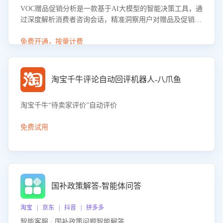
VOC赠品促销分析是一款基于AI大模型的智能决策工具，通
过深度解析消费者咨询会话，精准洞察用户对赠品及促销政
策的真实偏好与需求。该应用可识别高吸引力赠品和热门促
销诉求，帮助企业制定个性化赠品组合策略，优化资源投放
免费开通，按量计费
并淘汰低效赠品，在提升成交转化率的同时有效控制成本，
实现促销效果最大化。
淘宝千牛评论自动回评机器人-八爪鱼
淘宝千牛“待卖家评价”自动评价
免费试用
国补政策解答-智能体问答
淘宝 | 京东 | 抖音 | 拼多多
智能客服 · 国补政策问题智能解答