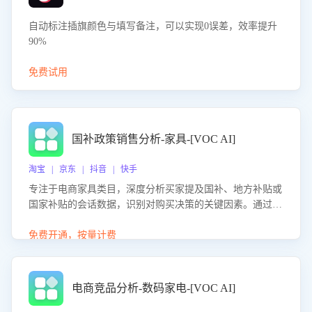
自动标注插旗颜色与填写备注，可以实现0误差，效率提升
90%
免费试用
国补政策销售分析-家具-[VOC AI]
淘宝 | 京东 | 抖音 | 快手
专注于电商家具类目，深度分析买家提及国补、地方补贴或
国家补贴的会话数据，识别对购买决策的关键因素。通过AI
大模型评估客服在政策宣传、回应及互动中的表现，生成优
化策略，助力商家利用国补政策提升GMV。
免费开通，按量计费
电商竞品分析-数码家电-[VOC AI]