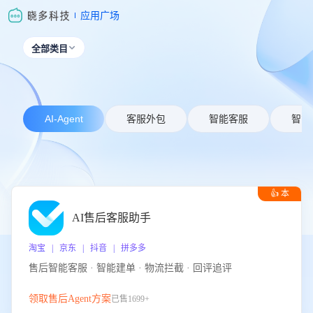
应用广场
全部类目

AI-Agent
客服外包
智能客服
智能
👍 本
周推荐
AI售后客服助手
淘宝 | 京东 | 抖音 | 拼多多
售后智能客服 · 智能建单 · 物流拦截 · 回评追评
领取售后Agent方案
已售1699+