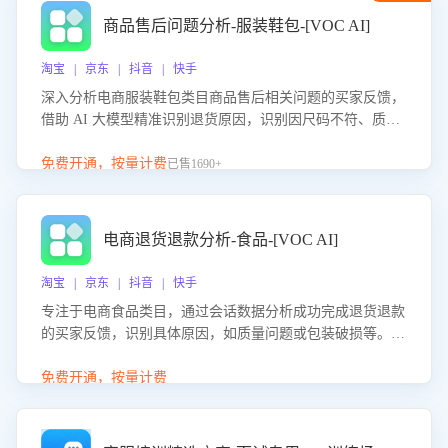
商品售后问题分析-服装鞋包-[VOC AI]
淘宝 | 京东 | 抖音 | 快手
深入分析电商服装鞋包类目商品售后相关问题的买家反馈，
借助 AI 大模型精准识别退货原因，识别因尺码不符、质量
问题等导致的退货原因，给出全方位优化产品与服务的建
议，助力商家优化产品或服务，实现销售额的显著提升。
免费开通，按量计费
已售1690+
电商退货退款分析-食品-[VOC AI]
淘宝 | 京东 | 抖音 | 快手
专注于电商食品类目，通过会话数据分析成功完成退货退款
的买家反馈，识别具体原因，如质量问题或包装破损等。结
合AI大模型，自动评估客服挽回效果，输出优化策略，助力
商家降低退款率，提升售后效率。
免费开通，按量计费