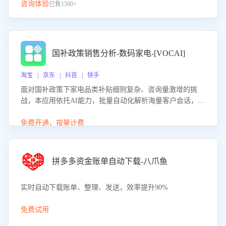
咨询体验
已售1500+
国补政策销售分析-数码家电-[VOCAI]
淘宝 | 京东 | 抖音 | 快手
面对国补政策下家电品类补贴细则复杂、咨询量激增的挑
战，本应用依托AI能力，批量自动化解析海量客户会话，精
准识别消费者对能以旧换新、补贴额度等政策的关注焦点与
购买意向，深度洞察决策动因。同时全面评估客服团队政策
免费开通，按量计费
解读准确性与响应效率，定位服务薄弱环节，为企业提供数
据驱动的策略优化建议与培训支持，助力提升政策响应速
度、客服转化能力及销售业绩。
拼多多资金账单自动下载-八爪鱼
实时自动下载账单、整理、发送，效率提升90%
免费试用