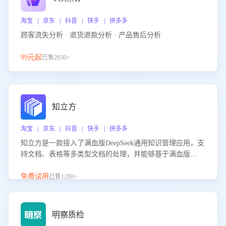
淘宝 | 京东 | 抖音 | 快手 | 拼多多
顾客流失分析 · 退货退款分析 · 产品售后分析
99元起
已售2950+
知立方
淘宝 | 京东 | 抖音 | 快手 | 拼多多
知立方是一款接入了满血版DeepSeek通用知识管理应用，支
持文档、表格等多类型文档的处理，并能够基于满血版
DeepSeek做知识应答。它能够为多种应用场景提供强大的知
识支持，帮助用户高效管理和利用知识资源。通过该产品，
免费试用
已售1288+
用户可以轻松实现文档的上传、分类、检索，提升知识管理
的智能化水平。
明察质检