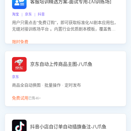
客服培训精选方案-面试专用-[AI训练场]
淘宝 | 京东 | 抖音
用户只需点击“免费订购”，即可获取标准化AI剧本应用包，
无缝对接训练场平台 。内置行业优质剧本模板，覆盖售前
咨询、售后处理等全场景，消除复杂部署流程，节省90%的
初始化时间，助力企业快速启动智能客服训练
限时免费
京东自动上传商品主图-八爪鱼
京东
商品全自动换图 · 批量操作 · 定时发布
免费试用
已售46+
抖音小店自订单自动插旗备注-八爪鱼