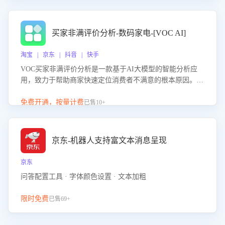
成效。系统可自动生成针对性改进策略，包括沟通话术优
化、流程规范及部门协同建议，从而提升客服团队舆情应对
能力，阻断差评扩散，维护品牌声誉，实现客户满意度的持
买家非满评价分析-数码家电-[VOC AI]
续提升。
淘宝 | 京东 | 抖音 | 快手
VOC买家非满评价分析是一款基于AI大模型的智能分析应
用，致力于帮助商家快速定位消费者不满意的根本原因。该
产品可自动识别非满评价中的关键问题，区别问题是否属于
客服原因或其它部门原因，明确责任归属，提供可落地的改
免费开通，按量计费
已售10+
进建议与策略方向。通过深入挖掘会话内容，商家可针对性
优化服务流程、提升客服质量，并协同相关部门推进体验整
改，有效提升客户满意度和店铺整体服务质量。
京东-机器人支持富文本消息呈现
京东
问答配置工具 · 字体颜色设置 · 文本加粗
限时免费
已售69+