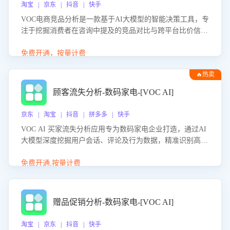
淘宝 | 京东 | 抖音 | 快手
VOC电商竞品分析是一款基于AI大模型的智能决策工具，专
注于挖掘消费者在咨询中提及的竞品对比与跨平台比价信
息。该应用能够精准识别被频繁对比的竞品品牌、咨询量、
商品信息，进行多维度交叉对比，并分析消费者的比价行
免费开通，按量计费
为。通过提供数据驱动的竞品洞察与差异化策略建议，帮助
🔥热卖
企业优化营销话术、突出产品与服务优势，有效提升咨询转
化率，避免陷入单纯价格竞争，实现精准扬长避短。
顾客流失分析-数码家电-[VOC AI]
京东 | 淘宝 | 抖音 | 拼多多 | 快手
VOC AI 买家流失分析应用专为数码家电企业打造，通过AI
大模型深度挖掘用户会话、评论及行为数据，精准识别高流
失风险客户，并定位流失原因：包括产品质量缺陷、售后响
应延迟、竞品价格冲击等。系统自动输出可落地的挽回策
免费开通,按量计费
略，迅速同步到店铺运营团队。
赠品促销分析-数码家电-[VOC AI]
淘宝 | 京东 | 抖音 | 快手