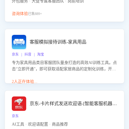
外包服务 · 大促专属客服团队 · 岗前培训
咨询体验
已售889+
客服模拟接待训练-家具用品
京东 | 抖音 | 淘宝
专为家具用品类目客服团队量身打造的高效AI训练工具。点
击“立即开通”，即可获取适配家居商品的定制化训练，开启
模拟真实客户对话的演练。针对性提升客服在家具用品功
能、尺寸参数咨询等高频场景下的专业应对能力。
2人正在体验...
京东-卡片样式发送欢迎语-[智能客服机器人]
京东
AI工具 · 欢迎语配置 · 商品推荐