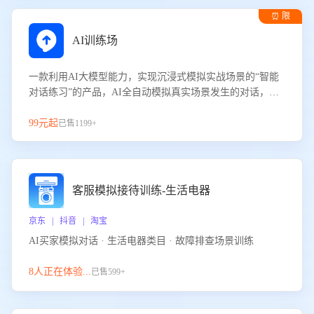
⏰ 限
时试用
AI训练场
一款利用AI大模型能力，实现沉浸式模拟实战场景的“智能
对话练习”的产品，AI全自动模拟真实场景发生的对话，企
业可以帮助员工提升客服接待技巧，持续提升客服团队的销
服能力。
99元起
已售1199+
客服模拟接待训练-生活电器
京东 | 抖音 | 淘宝
AI买家模拟对话 · 生活电器类目 · 故障排查场景训练
8人正在体验...
已售599+