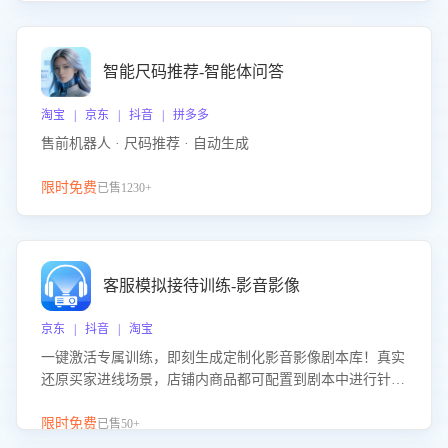
智能尺码推荐-智能体问答
淘宝 | 京东 | 抖音 | 拼多多
售前机器人 · 尺码推荐 · 自动生成
限时免费
已售1230+
客服模拟接待训练-影音影像
京东 | 抖音 | 淘宝
一键激活专属训练，即刻生成定制化影音影像剧本库！真实
还原买家进线场景，店铺内商品都可配置到剧本中进行针对
性训练，加强商品知识解答能力，提升客服售前转化率。点
击 “立即开通”，快速获取影音影像类目剧本，一键开启客服
限时免费
已售50+
培训。