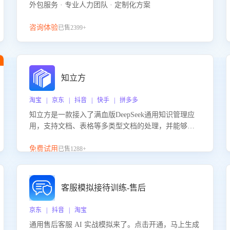
外包服务 · 专业人力团队 · 定制化方案
咨询体验
已售2399+
知立方
淘宝 | 京东 | 抖音 | 快手 | 拼多多
知立方是一款接入了满血版DeepSeek通用知识管理应
用，支持文档、表格等多类型文档的处理，并能够基
于满血版DeepSeek做知识应答。它能够为多种应用场
景提供强大的知识支持，帮助用户高效管理和利用知
免费试用
已售1288+
识资源。通过该产品，用户可以轻松实现文档的上
传、分类、检索，提升知识管理的智能化水平。
客服模拟接待训练-售后
京东 | 抖音 | 淘宝
通用售后客服 AI 实战模拟来了。点击开通，马上生成