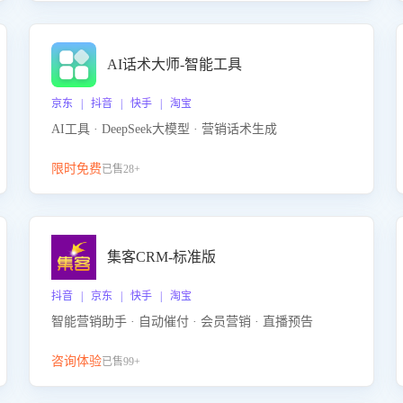
AI话术大师-智能工具
京东 | 抖音 | 快手 | 淘宝
AI工具 · DeepSeek大模型 · 营销话术生成
限时免费
已售28+
集客CRM-标准版
抖音 | 京东 | 快手 | 淘宝
智能营销助手 · 自动催付 · 会员营销 · 直播预告
咨询体验
已售99+