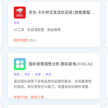
京东-卡片样式发送欢迎语-[智能客服机器人]
京东
AI工具 · 欢迎语配置 · 商品推荐
限时免费
已售99+
国补政策销售分析-数码家电-[VOCAI]
淘宝 | 京东 | 抖音 | 快手
面对国补政策下家电品类补贴细则复杂、咨询量激增
的挑战，本应用依托AI能力，批量自动化解析海量客
户会话，精准识别消费者对能以旧换新、补贴额度等
政策的关注焦点与购买意向，深度洞察决策动因。同
免费开通，按量计费
时全面评估客服团队政策解读准确性与响应效率，定
位服务薄弱环节，为企业提供数据驱动的策略优化建