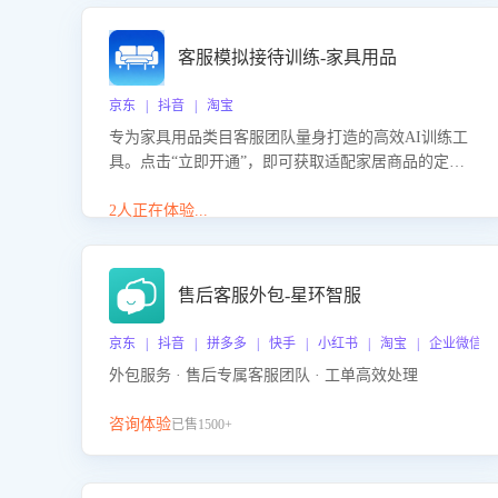
客服模拟接待训练-家具用品
京东 | 抖音 | 淘宝
专为家具用品类目客服团队量身打造的高效AI训练工
具。点击“立即开通”，即可获取适配家居商品的定制
化训练，开启模拟真实客户对话的演练。针对性提升
客服在家具用品功能、尺寸参数咨询等高频场景下的
2人正在体验...
专业应对能力。
售后客服外包-星环智服
京东 | 抖音 | 拼多多 | 快手 | 小红书 | 淘宝 | 企业微信
外包服务 · 售后专属客服团队 · 工单高效处理
咨询体验
已售1500+