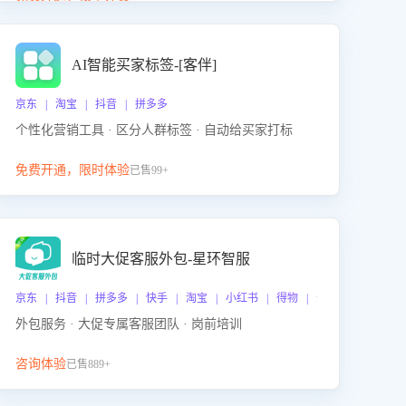
动产品迭代，从根本上降低退货率，进而降低因技术
差异或服务疏漏导致的退款率。
AI智能买家标签-[客伴]
京东 | 淘宝 | 抖音 | 拼多多
个性化营销工具 · 区分人群标签 · 自动给买家打标
免费开通，限时体验
已售99+
临时大促客服外包-星环智服
京东 | 抖音 | 拼多多 | 快手 | 淘宝 | 小红书 | 得物 | 企业微信
外包服务 · 大促专属客服团队 · 岗前培训
咨询体验
已售889+