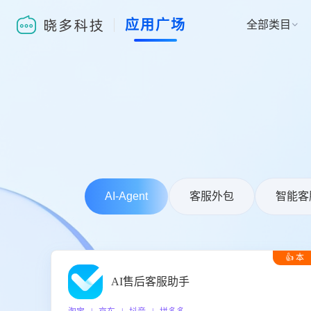
应用广场
全部类目

AI-Agent
客服外包
智能客
👍 本
周推荐
AI售后客服助手