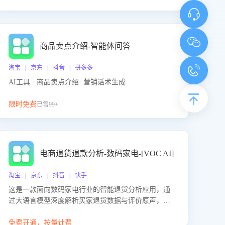
商品卖点介绍-智能体问答
淘宝 | 京东 | 抖音 | 拼多多
AI工具 · 商品卖点介绍· 营销话术生成
限时免费
已售99+
电商退货退款分析-数码家电-[VOC AI]
淘宝 | 京东 | 抖音 | 快手
这是一款面向数码家电行业的智能退货分析应用，通
过大语言模型深度解析买家退货数据与评价原声，精
准识别产品质量、描述不符、物流破损等核心退货原
因，并输出可落地的改进建议，通过挖掘用户痛点驱
免费开通，按量计费