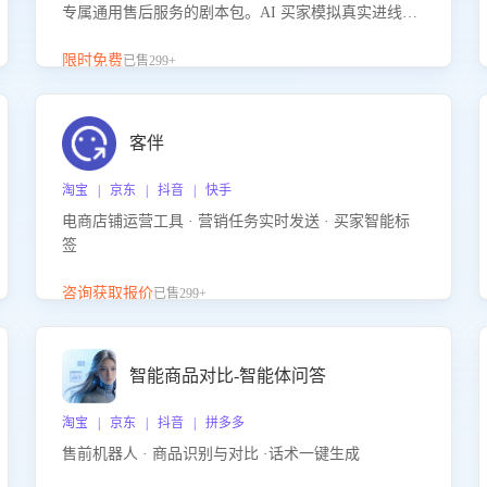
专属通用售后服务的剧本包。AI 买家模拟真实进线咨
询，带您的客服团队进行沉浸式训练，快速吃透功能
咨询等售后场景的应对要点，轻松提升服务能力。
限时免费
已售299+
客伴
淘宝 | 京东 | 抖音 | 快手
电商店铺运营工具 · 营销任务实时发送 · 买家智能标
签
咨询获取报价
已售299+
智能商品对比-智能体问答
淘宝 | 京东 | 抖音 | 拼多多
售前机器人 · 商品识别与对比 ·话术一键生成