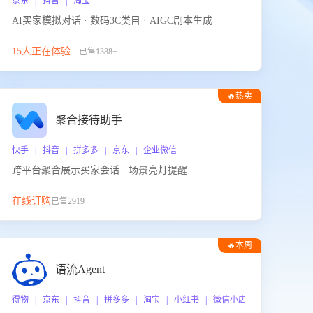
京东 | 抖音 | 淘宝
AI买家模拟对话 · 数码3C类目 · AIGC剧本生成
15人正在体验...
已售1388+
🔥热卖
聚合接待助手
快手 | 抖音 | 拼多多 | 京东 | 企业微信
跨平台聚合展示买家会话 · 场景亮灯提醒
在线订购
已售2919+
🔥本周
热门
语流Agent
 企业微信
得物 | 京东 | 抖音 | 拼多多 | 淘宝 | 小红书 | 微信小店 | 快手 | 唯品