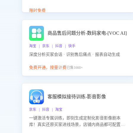
答、商品卖点介绍等智能体提供完整、全面、准确的
商品知识。
限时免费
商品售后问题分析-数码家电-[VOC AI]
淘宝 | 京东 | 抖音 | 快手
深度分析买家会话 · 识别售后痛点 · 报表自动生成
免费开通，按量计费
已售1660+
客服模拟接待训练-影音影像
京东 | 抖音 | 淘宝
一键激活专属训练，即刻生成定制化影音影像剧本
库！真实还原买家进线场景，店铺内商品都可配置到
剧本中进行针对性训练，加强商品知识解答能力，提