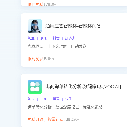
升客服售前转化率。点击 “立即开通”，快速获取影音
限时免费
已售50+
影像类目剧本，一键开启客服培训。
通用应答智能体-智能体问答
淘宝 | 京东 | 抖音 | 拼多多
兜底回复 · 上下文理解 · 自动发送
限时免费
已售99+
电商询单转化分析-数码家电-[VOC AI]
淘宝 | 京东 | 抖音 | 快手
询单转化分析 · 数据深度挖掘 · 标准化策略
免费开通，按量计费
已售1280+