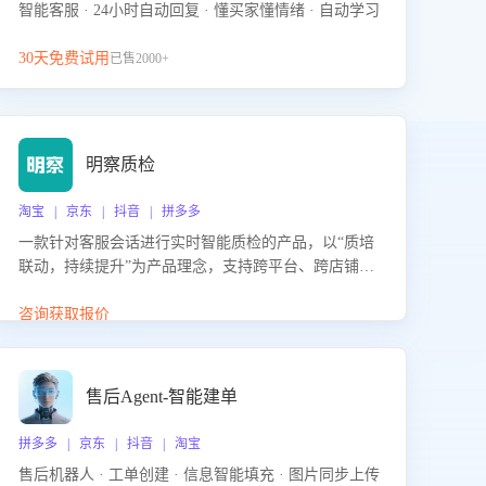
智能客服 · 24小时自动回复 · 懂买家懂情绪 · 自动学习
30天免费试用
已售2000+
明察质检
淘宝 | 京东 | 抖音 | 拼多多
一款针对客服会话进行实时智能质检的产品，以“质培
联动，持续提升”为产品理念，支持跨平台、跨店铺的
全面、实时、智能化质检，并根据质检结果形成质培
联动，持续提升客服团队的销服能力。
咨询获取报价
售后Agent-智能建单
拼多多 | 京东 | 抖音 | 淘宝
售后机器人 · 工单创建 · 信息智能填充 · 图片同步上传