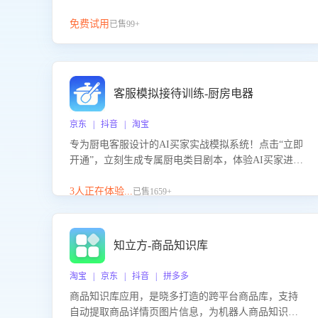
免费试用
已售99+
客服模拟接待训练-厨房电器
京东 | 抖音 | 淘宝
专为厨电客服设计的AI买家实战模拟系统！点击“立即
开通”，立刻生成专属厨电类目剧本，体验AI买家进线
咨询真实场景训练，快速掌握针对家用厨电商品的“功
能咨询”等真实场景应对技巧！
3人正在体验...
已售1659+
知立方-商品知识库
淘宝 | 京东 | 抖音 | 拼多多
商品知识库应用，是晓多打造的跨平台商品库，支持
自动提取商品详情页图片信息，为机器人商品知识问