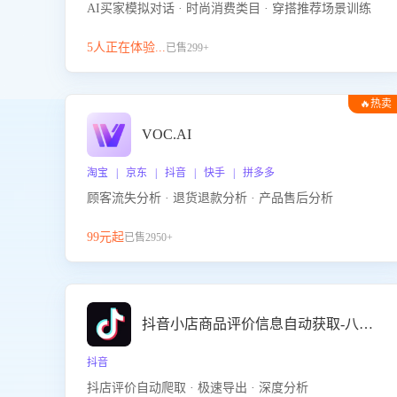
AI买家模拟对话 · 时尚消费类目 · 穿搭推荐场景训练
5人正在体验...
已售299+
🔥热卖
VOC.AI
淘宝 | 京东 | 抖音 | 快手 | 拼多多
顾客流失分析 · 退货退款分析 · 产品售后分析
99元起
已售2950+
抖音小店商品评价信息自动获取-八爪鱼
抖音
抖店评价自动爬取 · 极速导出 · 深度分析