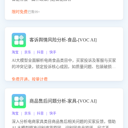
限时免费
已售99+
客诉舆情风险分析-食品-[VOC AI]
淘宝 | 京东 | 抖音 | 快手
AI大模型全面解析电商食品类目中，买家投诉及客服与买家
的冲突记录，锁定投诉核心成因，如质量问题、包装破损
等。同时，评估客服处理效果，生成优化策略，助力商家前
置差评防控，提升客户满意度。
免费开通，按量计费
商品售后问题分析-家具-[VOC AI]
淘宝 | 京东 | 抖音 | 快手
深入分析电商家具类目商品售后相关问题的买家反馈，借助
AI 大模型精准识别退货原因，识别因产品损坏、尺寸不符