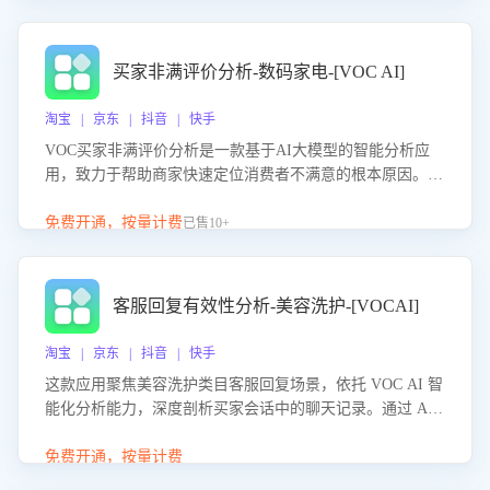
成效。系统可自动生成针对性改进策略，包括沟通话术优
化、流程规范及部门协同建议，从而提升客服团队舆情应对
能力，阻断差评扩散，维护品牌声誉，实现客户满意度的持
买家非满评价分析-数码家电-[VOC AI]
续提升。
淘宝 | 京东 | 抖音 | 快手
VOC买家非满评价分析是一款基于AI大模型的智能分析应
用，致力于帮助商家快速定位消费者不满意的根本原因。该
产品可自动识别非满评价中的关键问题，区别问题是否属于
客服原因或其它部门原因，明确责任归属，提供可落地的改
免费开通，按量计费
已售10+
进建议与策略方向。通过深入挖掘会话内容，商家可针对性
优化服务流程、提升客服质量，并协同相关部门推进体验整
改，有效提升客户满意度和店铺整体服务质量。
客服回复有效性分析-美容洗护-[VOCAI]
淘宝 | 京东 | 抖音 | 快手
这款应用聚焦美容洗护类目客服回复场景，依托 VOC AI 智
能化分析能力，深度剖析买家会话中的聊天记录。通过 AI
大模型精准定位客服在不同场景的理解与回应难点，评判解
答的有效性与完整性，输出针对性改进策略，助力商家快速
免费开通，按量计费
优化快捷话术，提升客服接待响应率与服务质量。