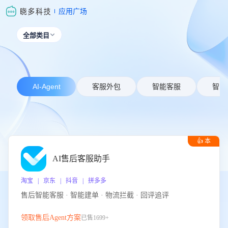
应用广场
全部类目

AI-Agent
客服外包
智能客服
智能
👍 本
周推荐
AI售后客服助手
淘宝 | 京东 | 抖音 | 拼多多
售后智能客服 · 智能建单 · 物流拦截 · 回评追评
领取售后Agent方案
已售1699+