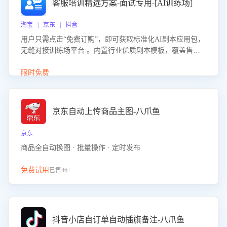
客服培训精选方案-面试专用-[AI训练场]
淘宝 | 京东 | 抖音
用户只需点击“免费订购”，即可获取标准化AI剧本应用包，
无缝对接训练场平台 。内置行业优质剧本模板，覆盖售前
咨询、售后处理等全场景，消除复杂部署流程，节省90%的
初始化时间，助力企业快速启动智能客服训练
限时免费
京东自动上传商品主图-八爪鱼
京东
商品全自动换图 · 批量操作 · 定时发布
免费试用
已售46+
抖音小店自订单自动插旗备注-八爪鱼