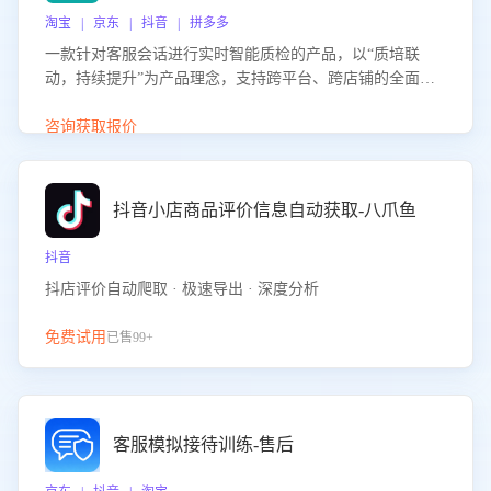
淘宝 | 京东 | 抖音 | 拼多多
一款针对客服会话进行实时智能质检的产品，以“质培联
动，持续提升”为产品理念，支持跨平台、跨店铺的全面、
实时、智能化质检，并根据质检结果形成质培联动，持续提
升客服团队的销服能力。
咨询获取报价
抖音小店商品评价信息自动获取-八爪鱼
抖音
抖店评价自动爬取 · 极速导出 · 深度分析
免费试用
已售99+
客服模拟接待训练-售后