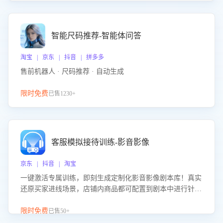
智能尺码推荐-智能体问答
淘宝 | 京东 | 抖音 | 拼多多
售前机器人 · 尺码推荐 · 自动生成
限时免费
已售1230+
客服模拟接待训练-影音影像
京东 | 抖音 | 淘宝
一键激活专属训练，即刻生成定制化影音影像剧本库！真实
还原买家进线场景，店铺内商品都可配置到剧本中进行针对
性训练，加强商品知识解答能力，提升客服售前转化率。点
击 “立即开通”，快速获取影音影像类目剧本，一键开启客服
限时免费
已售50+
培训。