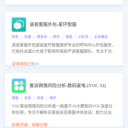
语音客服外包-星环智服
京东 | 抖音 | 拼多多 | 快手 | 淘宝 | 小红书 | 企业微信
语音客服外包是由星环智服提供专业的呼叫中心外包服务，
它依托全国10大线下职场布局和严选客服团队，专注于为企
业提供高效的语音呼叫解决方案。这项服务旨在通过专业的
客服团队和智能工具提升语音客服服务效率和质量，帮助企
咨询体验
已售99+
业实现降本增效。
客诉舆情风险分析-数码家电-[VOC AI]
淘宝 | 京东 | 抖音 | 快手
VOC客诉舆情风险分析是一款基于AI大模型的VOC深度分
析应用，专注于解析买家投诉及客服冲突会话，助力企业精
准防控舆情风险。该产品通过智能定位高风险会话、精准判
别客户情绪、归因争议根源，并客观评估客服应对合理性与
免费开通，按量计费