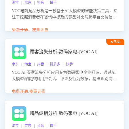
淘宝 | 京东 | 抖音 | 快手
VOC电商竞品分析是一款基于AI大模型的智能决策工具，专
注于挖掘消费者在咨询中提及的竞品对比与跨平台比价信
息。该应用能够精准识别被频繁对比的竞品品牌、咨询量、
商品信息，进行多维度交叉对比，并分析消费者的比价行
免费开通，按量计费
为。通过提供数据驱动的竞品洞察与差异化策略建议，帮助
🔥热卖
企业优化营销话术、突出产品与服务优势，有效提升咨询转
化率，避免陷入单纯价格竞争，实现精准扬长避短。
顾客流失分析-数码家电-[VOC AI]
京东 | 淘宝 | 抖音 | 拼多多 | 快手
VOC AI 买家流失分析应用专为数码家电企业打造，通过AI
大模型深度挖掘用户会话、评论及行为数据，精准识别高流
失风险客户，并定位流失原因：包括产品质量缺陷、售后响
应延迟、竞品价格冲击等。系统自动输出可落地的挽回策
免费开通,按量计费
略，迅速同步到店铺运营团队。
赠品促销分析-数码家电-[VOC AI]
淘宝 | 京东 | 抖音 | 快手