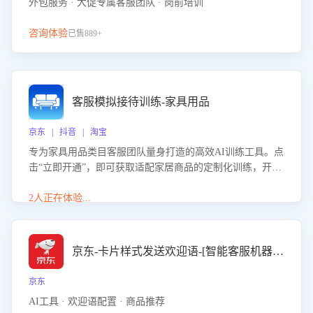
外包服务 · 大促专属客服团队 · 岗前培训
咨询体验
已售889+
客服模拟接待训练-家具用品
京东 | 抖音 | 淘宝
专为家具用品类目客服团队量身打造的高效AI训练工具。点
击“立即开通”，即可获取适配家居商品的定制化训练，开启
模拟真实客户对话的演练。针对性提升客服在家具用品功
能、尺寸参数咨询等高频场景下的专业应对能力。
2人正在体验...
京东-卡片样式发送欢迎语-[智能客服机器人]
京东
AI工具 · 欢迎语配置 · 商品推荐