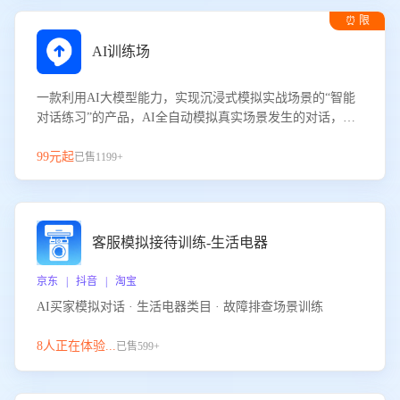
⏰ 限
时试用
AI训练场
一款利用AI大模型能力，实现沉浸式模拟实战场景的“智能
对话练习”的产品，AI全自动模拟真实场景发生的对话，企
业可以帮助员工提升客服接待技巧，持续提升客服团队的销
服能力。
99元起
已售1199+
客服模拟接待训练-生活电器
京东 | 抖音 | 淘宝
AI买家模拟对话 · 生活电器类目 · 故障排查场景训练
8人正在体验...
已售599+