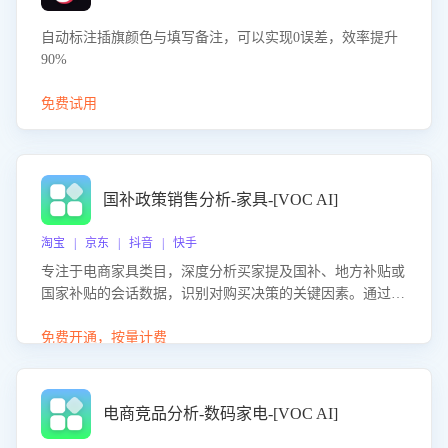
自动标注插旗颜色与填写备注，可以实现0误差，效率提升
90%
免费试用
国补政策销售分析-家具-[VOC AI]
淘宝 | 京东 | 抖音 | 快手
专注于电商家具类目，深度分析买家提及国补、地方补贴或
国家补贴的会话数据，识别对购买决策的关键因素。通过AI
大模型评估客服在政策宣传、回应及互动中的表现，生成优
化策略，助力商家利用国补政策提升GMV。
免费开通，按量计费
电商竞品分析-数码家电-[VOC AI]