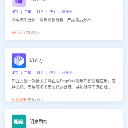
淘宝 | 京东 | 抖音 | 快手 | 拼多多
顾客流失分析 · 退货退款分析 · 产品售后分析
99元起
已售2950+
知立方
淘宝 | 京东 | 抖音 | 快手 | 拼多多
知立方是一款接入了满血版DeepSeek通用知识管理应用，支
持文档、表格等多类型文档的处理，并能够基于满血版
DeepSeek做知识应答。它能够为多种应用场景提供强大的知
识支持，帮助用户高效管理和利用知识资源。通过该产品，
免费试用
已售1288+
用户可以轻松实现文档的上传、分类、检索，提升知识管理
的智能化水平。
明察质检