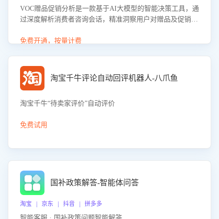
VOC赠品促销分析是一款基于AI大模型的智能决策工具，通
过深度解析消费者咨询会话，精准洞察用户对赠品及促销政
策的真实偏好与需求。该应用可识别高吸引力赠品和热门促
销诉求，帮助企业制定个性化赠品组合策略，优化资源投放
免费开通，按量计费
并淘汰低效赠品，在提升成交转化率的同时有效控制成本，
实现促销效果最大化。
淘宝千牛评论自动回评机器人-八爪鱼
淘宝千牛“待卖家评价”自动评价
免费试用
国补政策解答-智能体问答
淘宝 | 京东 | 抖音 | 拼多多
智能客服 · 国补政策问题智能解答