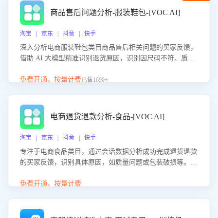
商品售后问题分析-服装鞋包-[VOC AI]
淘宝 | 京东 | 抖音 | 快手
深入分析电商服装鞋包类目商品售后相关问题的买家反馈，
借助 AI 大模型精准识别退货原因，识别因尺码不符、质量
问题等导致的退货原因，给出全方位优化产品与服务的建
议，助力商家优化产品或服务，实现销售额的显著提升。
免费开通，按量计费
已售1690+
电商退货退款分析-食品-[VOC AI]
淘宝 | 京东 | 抖音 | 快手
专注于电商食品类目，通过会话数据分析成功完成退货退款
的买家反馈，识别具体原因，如质量问题或包装破损等。结
合AI大模型，自动评估客服挽回效果，输出优化策略，助力
商家降低退款率，提升售后效率。
免费开通，按量计费