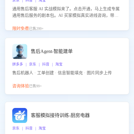
京东 | 抖音 | 淘宝
通用售后客服 AI 实战模拟来了。点击开通，马上生成专属
通用售后服务的剧本包。AI 买家模拟真实进线咨询，带您
的客服团队进行沉浸式训练，快速吃透功能咨询等售后场景
的应对要点，轻松提升服务能力。
限时免费
已售299+
售后Agent-智能建单
拼多多 | 京东 | 抖音 | 淘宝
售后机器人 · 工单创建 · 信息智能填充 · 图片同步上传
咨询体验
已售99+
客服模拟接待训练-厨房电器
京东 | 抖音 | 淘宝