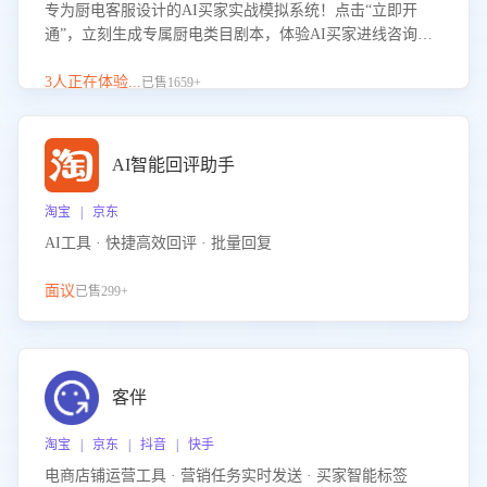
专为厨电客服设计的AI买家实战模拟系统！点击“立即开
通”，立刻生成专属厨电类目剧本，体验AI买家进线咨询真
实场景训练，快速掌握针对家用厨电商品的“功能咨询”等真
实场景应对技巧！
3人正在体验...
已售1659+
AI智能回评助手
淘宝 | 京东
AI工具 · 快捷高效回评 · 批量回复
面议
已售299+
客伴
淘宝 | 京东 | 抖音 | 快手
电商店铺运营工具 · 营销任务实时发送 · 买家智能标签