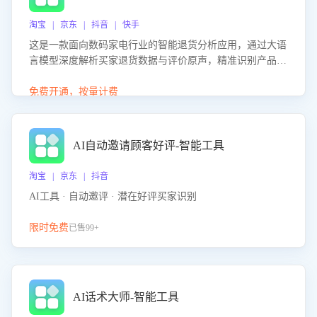
淘宝 | 京东 | 抖音 | 快手
这是一款面向数码家电行业的智能退货分析应用，通过大语
言模型深度解析买家退货数据与评价原声，精准识别产品质
量、描述不符、物流破损等核心退货原因，并输出可落地的
改进建议，通过挖掘用户痛点驱动产品迭代，从根本上降低
免费开通，按量计费
退货率，进而降低因技术差异或服务疏漏导致的退款率。
AI自动邀请顾客好评-智能工具
淘宝 | 京东 | 抖音
AI工具 · 自动邀评 · 潜在好评买家识别
限时免费
已售99+
AI话术大师-智能工具