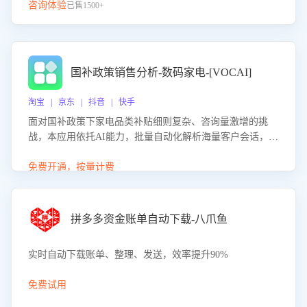
咨询体验
已售1500+
国补政策销售分析-数码家电-[VOCAI]
淘宝 | 京东 | 抖音 | 快手
面对国补政策下家电品类补贴细则复杂、咨询量激增的挑
战，本应用依托AI能力，批量自动化解析海量客户会话，精
准识别消费者对能以旧换新、补贴额度等政策的关注焦点与
购买意向，深度洞察决策动因。同时全面评估客服团队政策
免费开通，按量计费
解读准确性与响应效率，定位服务薄弱环节，为企业提供数
据驱动的策略优化建议与培训支持，助力提升政策响应速
度、客服转化能力及销售业绩。
拼多多资金账单自动下载-八爪鱼
实时自动下载账单、整理、发送，效率提升90%
免费试用