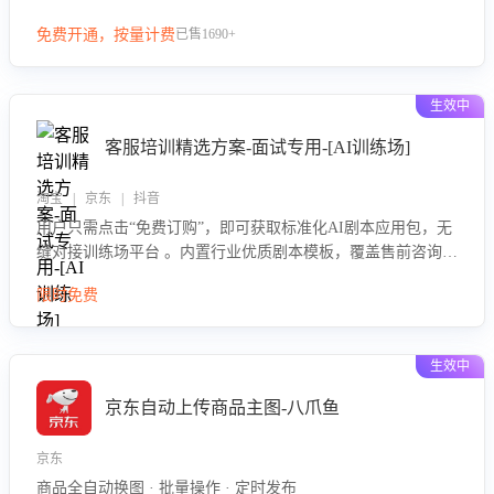
等导致的退货原因，给出全方位优化产品与服务的建议，助力
免费开通，按量计费
已售1690+
商家优化产品或服务，实现销售额的显著提升。
生效中
客服培训精选方案-面试专用-[AI训练场]
淘宝 | 京东 | 抖音
用户只需点击“免费订购”，即可获取标准化AI剧本应用包，无
缝对接训练场平台 。内置行业优质剧本模板，覆盖售前咨询、
售后处理等全场景，消除复杂部署流程，节省90%的初始化时
限时免费
间，助力企业快速启动智能客服训练
生效中
京东自动上传商品主图-八爪鱼
京东
商品全自动换图 · 批量操作 · 定时发布