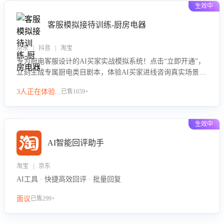
生效中
客服模拟接待训练-厨房电器
京东 | 抖音 | 淘宝
专为厨电客服设计的AI买家实战模拟系统！点击“立即开通”，
立刻生成专属厨电类目剧本，体验AI买家进线咨询真实场景训
练，快速掌握针对家用厨电商品的“功能咨询”等真实场景应对
3人正在体验...
已售1659+
技巧！
生效中
AI智能回评助手
淘宝 | 京东
AI工具 · 快捷高效回评 · 批量回复
面议
已售299+