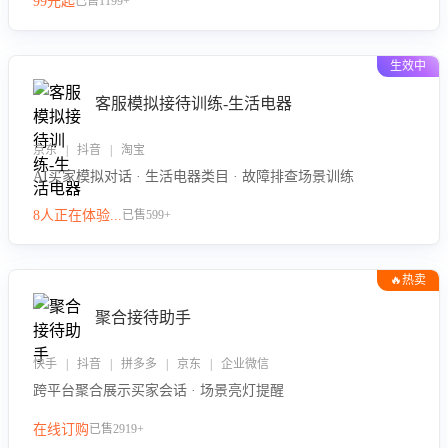
99元起
已售1199+
力。
生效中
客服模拟接待训练-生活电器
京东 | 抖音 | 淘宝
AI买家模拟对话 · 生活电器类目 · 故障排查场景训练
8人正在体验...
已售599+
🔥热卖
聚合接待助手
快手 | 抖音 | 拼多多 | 京东 | 企业微信
跨平台聚合展示买家会话 · 场景亮灯提醒
在线订购
已售2919+