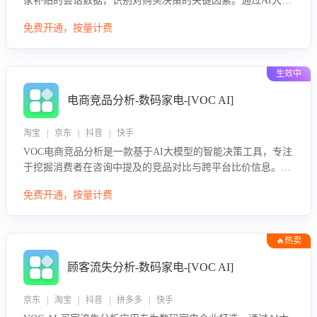
家补贴的会话数据，识别对购买决策的关键因素。通过AI大模
型评估客服在政策宣传、回应及互动中的表现，生成优化策
免费开通，按量计费
略，助力商家利用国补政策提升GMV。
生效中
电商竞品分析-数码家电-[VOC AI]
淘宝 | 京东 | 抖音 | 快手
VOC电商竞品分析是一款基于AI大模型的智能决策工具，专注
于挖掘消费者在咨询中提及的竞品对比与跨平台比价信息。该
应用能够精准识别被频繁对比的竞品品牌、咨询量、商品信
免费开通，按量计费
息，进行多维度交叉对比，并分析消费者的比价行为。通过提
供数据驱动的竞品洞察与差异化策略建议，帮助企业优化营销
话术、突出产品与服务优势，有效提升咨询转化率，避免陷入
🔥热卖
单纯价格竞争，实现精准扬长避短。
顾客流失分析-数码家电-[VOC AI]
京东 | 淘宝 | 抖音 | 拼多多 | 快手