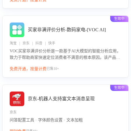
绪、归因争议根源，并客观评估客服应对合理性与成效。系统
可自动生成针对性改进策略，包括沟通话术优化、流程规范及
部门协同建议，从而提升客服团队舆情应对能力，阻断差评扩
生效中
散，维护品牌声誉，实现客户满意度的持续提升。
买家非满评价分析-数码家电-[VOC AI]
淘宝 | 京东 | 抖音 | 快手
VOC买家非满评价分析是一款基于AI大模型的智能分析应用，
致力于帮助商家快速定位消费者不满意的根本原因。该产品可
自动识别非满评价中的关键问题，区别问题是否属于客服原因
免费开通，按量计费
已售10+
或其它部门原因，明确责任归属，提供可落地的改进建议与策
略方向。通过深入挖掘会话内容，商家可针对性优化服务流
程、提升客服质量，并协同相关部门推进体验整改，有效提升
生效中
客户满意度和店铺整体服务质量。
京东-机器人支持富文本消息呈现
京东
问答配置工具 · 字体颜色设置 · 文本加粗