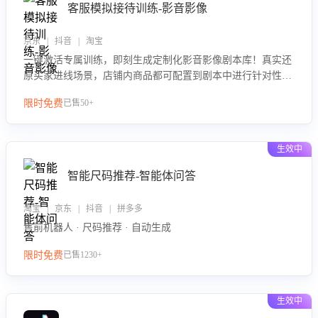
客服模拟接待训练-影音影像
京东 | 抖音 | 淘宝
一键激活专属训练，即刻生成定制化影音影像剧本库！真实还
原买家进线场景，店铺内商品都可配置到剧本中进行针对性训
练，加强商品知识解答能力，提升客服售前转化率。点击 “立
限时免费
已售50+
即开通”，快速获取影音影像类目剧本，一键开启客服培训。
生效中
智能尺码推荐-智能体问答
淘宝 | 京东 | 抖音 | 拼多多
售前机器人 · 尺码推荐 · 自动生成
限时免费
已售1230+
生效中