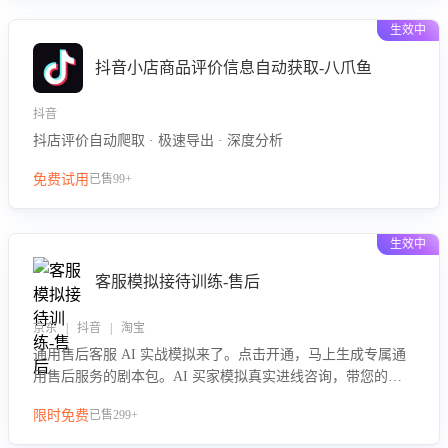
生效中
抖音小店商品评价信息自动获取-八爪鱼
抖音
抖店评价自动爬取 · 极速导出 · 深度分析
免费试用
已售99+
生效中
客服模拟接待训练-售后
京东 | 抖音 | 淘宝
通用售后客服 AI 实战模拟来了。点击开通，马上生成专属通
用售后服务的剧本包。AI 买家模拟真实进线咨询，带您的客
服团队进行沉浸式训练，快速吃透功能咨询等售后场景的应对
限时免费
已售299+
要点，轻松提升服务能力。