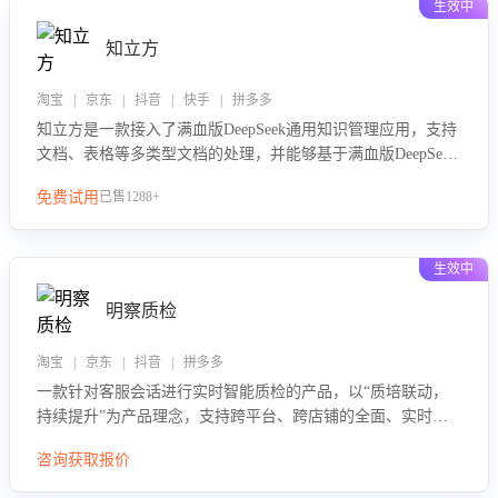
生效中
知立方
淘宝 | 京东 | 抖音 | 快手 | 拼多多
知立方是一款接入了满血版DeepSeek通用知识管理应用，支持
文档、表格等多类型文档的处理，并能够基于满血版DeepSeek
做知识应答。它能够为多种应用场景提供强大的知识支持，帮
免费试用
已售1288+
助用户高效管理和利用知识资源。通过该产品，用户可以轻松
实现文档的上传、分类、检索，提升知识管理的智能化水平。
生效中
明察质检
淘宝 | 京东 | 抖音 | 拼多多
一款针对客服会话进行实时智能质检的产品，以“质培联动，
持续提升”为产品理念，支持跨平台、跨店铺的全面、实时、
智能化质检，并根据质检结果形成质培联动，持续提升客服团
咨询获取报价
队的销服能力。