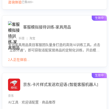
咨询体验
已售889+
生效中
客服模拟接待训练-家具用品
京东 | 抖音 | 淘宝
专为家具用品类目客服团队量身打造的高效AI训练工具。点击
“立即开通”，即可获取适配家居商品的定制化训练，开启模拟
真实客户对话的演练。针对性提升客服在家具用品功能、尺寸
2人正在体验...
参数咨询等高频场景下的专业应对能力。
生效中
京东-卡片样式发送欢迎语-[智能客服机器人]
京东
AI工具 · 欢迎语配置 · 商品推荐