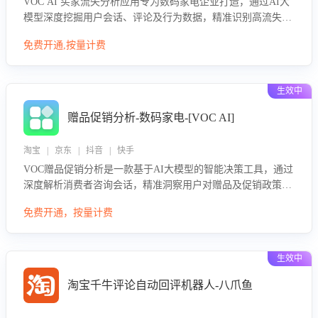
VOC AI 买家流失分析应用专为数码家电企业打造，通过AI大
模型深度挖掘用户会话、评论及行为数据，精准识别高流失风
险客户，并定位流失原因：包括产品质量缺陷、售后响应延
免费开通,按量计费
迟、竞品价格冲击等。系统自动输出可落地的挽回策略，迅速
同步到店铺运营团队。
生效中
赠品促销分析-数码家电-[VOC AI]
淘宝 | 京东 | 抖音 | 快手
VOC赠品促销分析是一款基于AI大模型的智能决策工具，通过
深度解析消费者咨询会话，精准洞察用户对赠品及促销政策的
真实偏好与需求。该应用可识别高吸引力赠品和热门促销诉
免费开通，按量计费
求，帮助企业制定个性化赠品组合策略，优化资源投放并淘汰
低效赠品，在提升成交转化率的同时有效控制成本，实现促销
效果最大化。
生效中
淘宝千牛评论自动回评机器人-八爪鱼