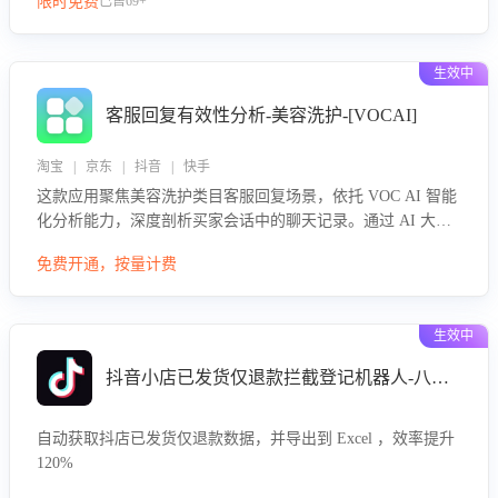
限时免费
已售69+
生效中
客服回复有效性分析-美容洗护-[VOCAI]
淘宝 | 京东 | 抖音 | 快手
这款应用聚焦美容洗护类目客服回复场景，依托 VOC AI 智能
化分析能力，深度剖析买家会话中的聊天记录。通过 AI 大模
型精准定位客服在不同场景的理解与回应难点，评判解答的有
免费开通，按量计费
效性与完整性，输出针对性改进策略，助力商家快速优化快捷
话术，提升客服接待响应率与服务质量。
生效中
抖音小店已发货仅退款拦截登记机器人-八爪鱼
自动获取抖店已发货仅退款数据，并导出到 Excel ，效率提升
120%