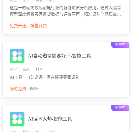
淘宝 | 京东 | 抖音 | 快手
这是一款面向数码家电行业的智能退货分析应用，通过大语言
模型深度解析买家退货数据与评价原声，精准识别产品质量、
描述不符、物流破损等核心退货原因，并输出可落地的改进建
免费开通，按量计费
议，通过挖掘用户痛点驱动产品迭代，从根本上降低退货率，
进而降低因技术差异或服务疏漏导致的退款率。
生效中
AI自动邀请顾客好评-智能工具
淘宝 | 京东 | 抖音
AI工具 · 自动邀评 · 潜在好评买家识别
限时免费
已售99+
生效中
AI话术大师-智能工具