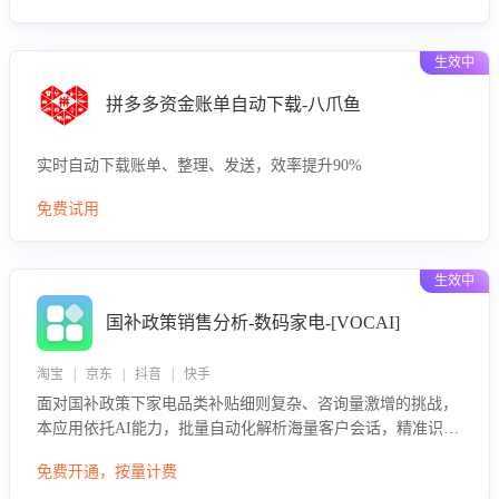
生效中
拼多多资金账单自动下载-八爪鱼
实时自动下载账单、整理、发送，效率提升90%
免费试用
生效中
国补政策销售分析-数码家电-[VOCAI]
淘宝 | 京东 | 抖音 | 快手
面对国补政策下家电品类补贴细则复杂、咨询量激增的挑战，
本应用依托AI能力，批量自动化解析海量客户会话，精准识别
消费者对能以旧换新、补贴额度等政策的关注焦点与购买意
免费开通，按量计费
向，深度洞察决策动因。同时全面评估客服团队政策解读准确