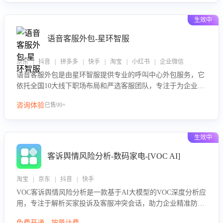
性与响应效率，定位服务薄弱环节，为企业提供数据驱动的策
略优化建议与培训支持，助力提升政策响应速度、客服转化能
生效中
力及销售业绩。
语音客服外包-星环智服
京东 | 抖音 | 拼多多 | 快手 | 淘宝 | 小红书 | 企业微信
语音客服外包是由星环智服提供专业的呼叫中心外包服务，它
依托全国10大线下职场布局和严选客服团队，专注于为企业提
供高效的语音呼叫解决方案。这项服务旨在通过专业的客服团
咨询体验
已售99+
队和智能工具提升语音客服服务效率和质量，帮助企业实现降
本增效。
生效中
客诉舆情风险分析-数码家电-[VOC AI]
淘宝 | 京东 | 抖音 | 快手
VOC客诉舆情风险分析是一款基于AI大模型的VOC深度分析应
用，专注于解析买家投诉及客服冲突会话，助力企业精准防控
舆情风险。该产品通过智能定位高风险会话、精准判别客户情
免费开通，按量计费