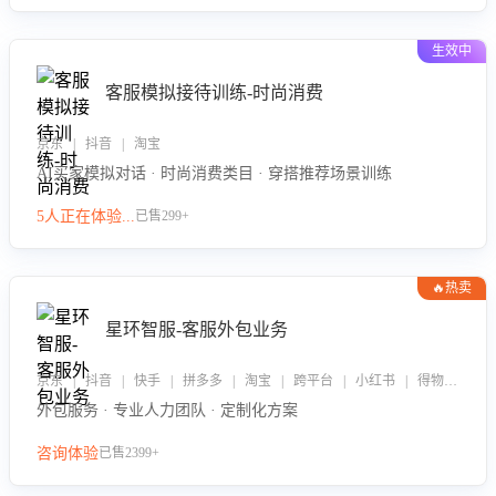
生效中
客服模拟接待训练-时尚消费
京东 | 抖音 | 淘宝
AI买家模拟对话 · 时尚消费类目 · 穿搭推荐场景训练
5人正在体验...
已售299+
🔥热卖
星环智服-客服外包业务
京东 | 抖音 | 快手 | 拼多多 | 淘宝 | 跨平台 | 小红书 | 得物 | 企业微信
外包服务 · 专业人力团队 · 定制化方案
咨询体验
已售2399+