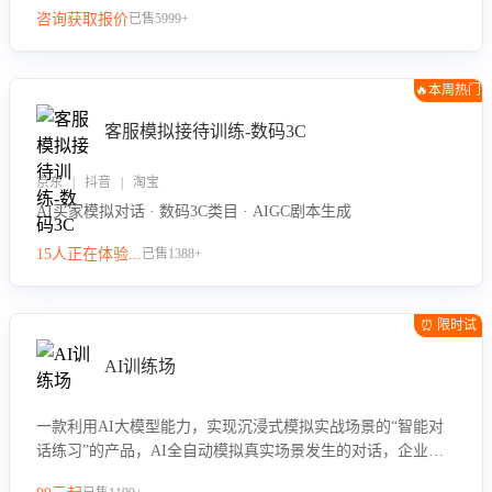
咨询获取报价
已售5999+
🔥本周热门
客服模拟接待训练-数码3C
京东 | 抖音 | 淘宝
AI买家模拟对话 · 数码3C类目 · AIGC剧本生成
15人正在体验...
已售1388+
⏰ 限时试
用
AI训练场
一款利用AI大模型能力，实现沉浸式模拟实战场景的“智能对
话练习”的产品，AI全自动模拟真实场景发生的对话，企业可
以帮助员工提升客服接待技巧，持续提升客服团队的销服能