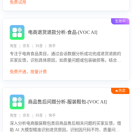
免费试用
生效中
电商退货退款分析-食品-[VOC AI]
淘宝 | 京东 | 抖音 | 快手
专注于电商食品类目，通过会话数据分析成功完成退货退款的
买家反馈，识别具体原因，如质量问题或包装破损等。结合AI
大模型，自动评估客服挽回效果，输出优化策略，助力商家降
免费开通，按量计费
低退款率，提升售后效率。
🔥热卖
商品售后问题分析-服装鞋包-[VOC AI]
淘宝 | 京东 | 抖音 | 快手
深入分析电商服装鞋包类目商品售后相关问题的买家反馈，借
助 AI 大模型精准识别退货原因，识别因尺码不符、质量问题