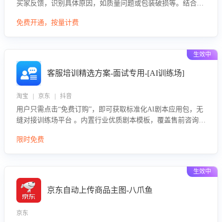
买家反馈，识别具体原因，如质量问题或包装破损等。结合AI
大模型，自动评估客服挽回效果，输出优化策略，助力商家降
免费开通，按量计费
低退款率，提升售后效率。
生效中
客服培训精选方案-面试专用-[AI训练场]
淘宝 | 京东 | 抖音
用户只需点击“免费订购”，即可获取标准化AI剧本应用包，无
缝对接训练场平台 。内置行业优质剧本模板，覆盖售前咨询、
售后处理等全场景，消除复杂部署流程，节省90%的初始化时
限时免费
间，助力企业快速启动智能客服训练
生效中
京东自动上传商品主图-八爪鱼
京东