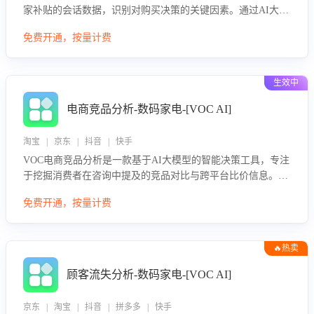
家补贴的会话数据，识别对购买决策的关键因素。通过AI大模
型评估客服在政策宣传、回应及互动中的表现，生成优化策
免费开通，按量计费
略，助力商家利用国补政策提升GMV。
生效中
电商竞品分析-数码家电-[VOC AI]
淘宝 | 京东 | 抖音 | 快手
VOC电商竞品分析是一款基于AI大模型的智能决策工具，专注
于挖掘消费者在咨询中提及的竞品对比与跨平台比价信息。该
应用能够精准识别被频繁对比的竞品品牌、咨询量、商品信
免费开通，按量计费
息，进行多维度交叉对比，并分析消费者的比价行为。通过提
供数据驱动的竞品洞察与差异化策略建议，帮助企业优化营销
话术、突出产品与服务优势，有效提升咨询转化率，避免陷入
🔥热卖
单纯价格竞争，实现精准扬长避短。
顾客流失分析-数码家电-[VOC AI]
京东 | 淘宝 | 抖音 | 拼多多 | 快手