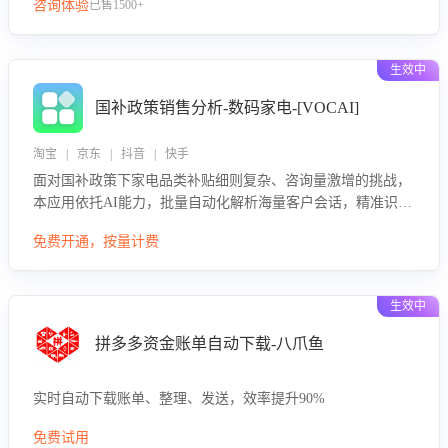
咨询体验
已售1500+
生效中
国补政策销售分析-数码家电-[VOCAI]
淘宝 | 京东 | 抖音 | 快手
面对国补政策下家电品类补贴细则复杂、咨询量激增的挑战，
本应用依托AI能力，批量自动化解析海量客户会话，精准识别
消费者对能以旧换新、补贴额度等政策的关注焦点与购买意
免费开通，按量计费
向，深度洞察决策动因。同时全面评估客服团队政策解读准确
性与响应效率，定位服务薄弱环节，为企业提供数据驱动的策
略优化建议与培训支持，助力提升政策响应速度、客服转化能
生效中
力及销售业绩。
拼多多资金账单自动下载-八爪鱼
实时自动下载账单、整理、发送，效率提升90%
免费试用