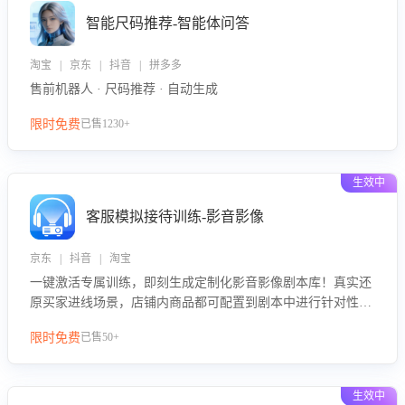
智能尺码推荐-智能体问答
淘宝 | 京东 | 抖音 | 拼多多
售前机器人 · 尺码推荐 · 自动生成
限时免费
已售1230+
生效中
客服模拟接待训练-影音影像
京东 | 抖音 | 淘宝
一键激活专属训练，即刻生成定制化影音影像剧本库！真实还
原买家进线场景，店铺内商品都可配置到剧本中进行针对性训
练，加强商品知识解答能力，提升客服售前转化率。点击 “立
限时免费
已售50+
即开通”，快速获取影音影像类目剧本，一键开启客服培训。
生效中