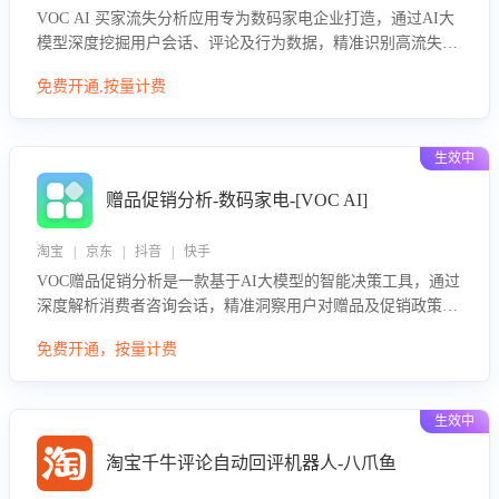
VOC AI 买家流失分析应用专为数码家电企业打造，通过AI大
模型深度挖掘用户会话、评论及行为数据，精准识别高流失风
险客户，并定位流失原因：包括产品质量缺陷、售后响应延
免费开通,按量计费
迟、竞品价格冲击等。系统自动输出可落地的挽回策略，迅速
同步到店铺运营团队。
生效中
赠品促销分析-数码家电-[VOC AI]
淘宝 | 京东 | 抖音 | 快手
VOC赠品促销分析是一款基于AI大模型的智能决策工具，通过
深度解析消费者咨询会话，精准洞察用户对赠品及促销政策的
真实偏好与需求。该应用可识别高吸引力赠品和热门促销诉
免费开通，按量计费
求，帮助企业制定个性化赠品组合策略，优化资源投放并淘汰
低效赠品，在提升成交转化率的同时有效控制成本，实现促销
效果最大化。
生效中
淘宝千牛评论自动回评机器人-八爪鱼