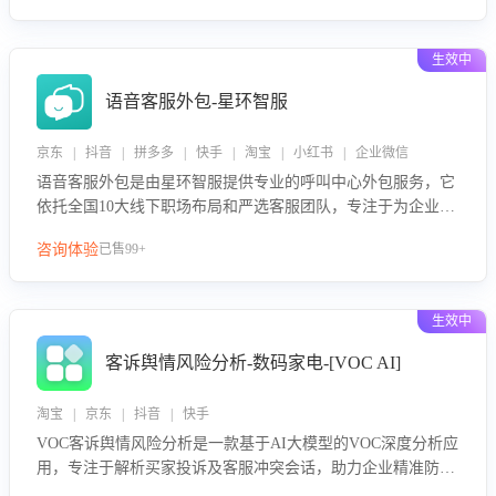
生效中
语音客服外包-星环智服
京东 | 抖音 | 拼多多 | 快手 | 淘宝 | 小红书 | 企业微信
语音客服外包是由星环智服提供专业的呼叫中心外包服务，它
依托全国10大线下职场布局和严选客服团队，专注于为企业提
供高效的语音呼叫解决方案。这项服务旨在通过专业的客服团
咨询体验
已售99+
队和智能工具提升语音客服服务效率和质量，帮助企业实现降
本增效。
生效中
客诉舆情风险分析-数码家电-[VOC AI]
淘宝 | 京东 | 抖音 | 快手
VOC客诉舆情风险分析是一款基于AI大模型的VOC深度分析应
用，专注于解析买家投诉及客服冲突会话，助力企业精准防控
舆情风险。该产品通过智能定位高风险会话、精准判别客户情