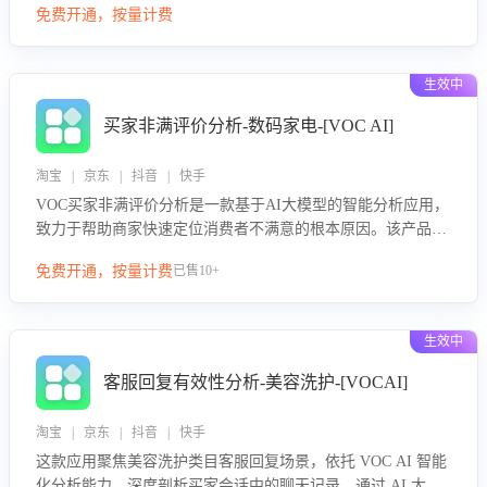
免费开通，按量计费
绪、归因争议根源，并客观评估客服应对合理性与成效。系统
可自动生成针对性改进策略，包括沟通话术优化、流程规范及
部门协同建议，从而提升客服团队舆情应对能力，阻断差评扩
生效中
散，维护品牌声誉，实现客户满意度的持续提升。
买家非满评价分析-数码家电-[VOC AI]
淘宝 | 京东 | 抖音 | 快手
VOC买家非满评价分析是一款基于AI大模型的智能分析应用，
致力于帮助商家快速定位消费者不满意的根本原因。该产品可
自动识别非满评价中的关键问题，区别问题是否属于客服原因
免费开通，按量计费
已售10+
或其它部门原因，明确责任归属，提供可落地的改进建议与策
略方向。通过深入挖掘会话内容，商家可针对性优化服务流
程、提升客服质量，并协同相关部门推进体验整改，有效提升
生效中
客户满意度和店铺整体服务质量。
客服回复有效性分析-美容洗护-[VOCAI]
淘宝 | 京东 | 抖音 | 快手
这款应用聚焦美容洗护类目客服回复场景，依托 VOC AI 智能
化分析能力，深度剖析买家会话中的聊天记录。通过 AI 大模