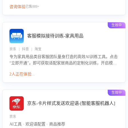
咨询体验
已售889+
生效中
客服模拟接待训练-家具用品
京东 | 抖音 | 淘宝
专为家具用品类目客服团队量身打造的高效AI训练工具。点击
“立即开通”，即可获取适配家居商品的定制化训练，开启模拟
真实客户对话的演练。针对性提升客服在家具用品功能、尺寸
2人正在体验...
参数咨询等高频场景下的专业应对能力。
生效中
京东-卡片样式发送欢迎语-[智能客服机器人]
京东
AI工具 · 欢迎语配置 · 商品推荐