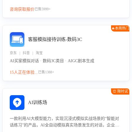
咨询获取报价
已售5999+
🔥本周热门
客服模拟接待训练-数码3C
京东 | 抖音 | 淘宝
AI买家模拟对话 · 数码3C类目 · AIGC剧本生成
15人正在体验...
已售1388+
⏰ 限时试
用
AI训练场
一款利用AI大模型能力，实现沉浸式模拟实战场景的“智能对
话练习”的产品，AI全自动模拟真实场景发生的对话，企业可
以帮助员工提升客服接待技巧，持续提升客服团队的销服能