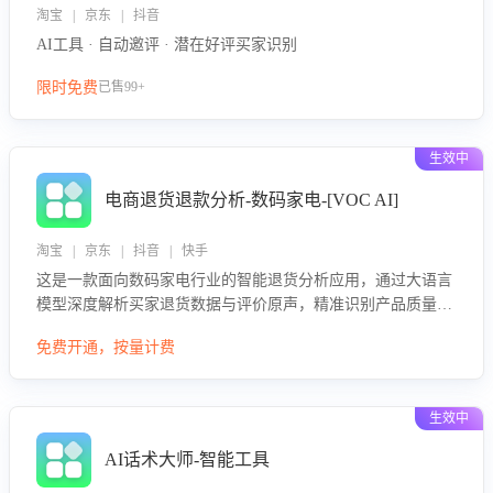
淘宝 | 京东 | 抖音
AI工具 · 自动邀评 · 潜在好评买家识别
限时免费
已售99+
生效中
电商退货退款分析-数码家电-[VOC AI]
淘宝 | 京东 | 抖音 | 快手
这是一款面向数码家电行业的智能退货分析应用，通过大语言
模型深度解析买家退货数据与评价原声，精准识别产品质量、
描述不符、物流破损等核心退货原因，并输出可落地的改进建
免费开通，按量计费
议，通过挖掘用户痛点驱动产品迭代，从根本上降低退货率，
进而降低因技术差异或服务疏漏导致的退款率。
生效中
AI话术大师-智能工具