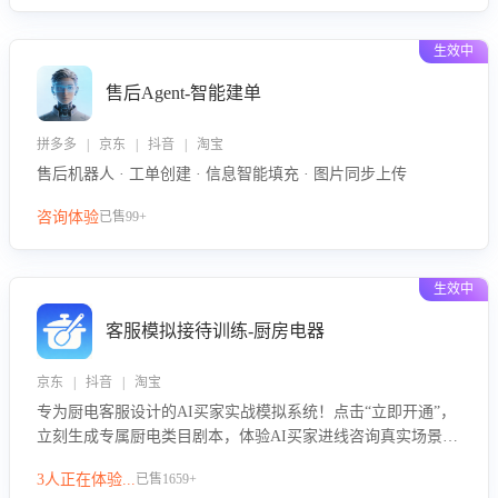
生效中
售后Agent-智能建单
拼多多 | 京东 | 抖音 | 淘宝
售后机器人 · 工单创建 · 信息智能填充 · 图片同步上传
咨询体验
已售99+
生效中
客服模拟接待训练-厨房电器
京东 | 抖音 | 淘宝
专为厨电客服设计的AI买家实战模拟系统！点击“立即开通”，
立刻生成专属厨电类目剧本，体验AI买家进线咨询真实场景训
练，快速掌握针对家用厨电商品的“功能咨询”等真实场景应对
3人正在体验...
已售1659+
技巧！