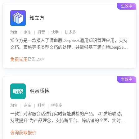
生效中
知立方
淘宝 | 京东 | 抖音 | 快手 | 拼多多
知立方是一款接入了满血版DeepSeek通用知识管理应用，支持
文档、表格等多类型文档的处理，并能够基于满血版DeepSeek
做知识应答。它能够为多种应用场景提供强大的知识支持，帮
免费试用
已售1288+
助用户高效管理和利用知识资源。通过该产品，用户可以轻松
实现文档的上传、分类、检索，提升知识管理的智能化水平。
生效中
明察质检
淘宝 | 京东 | 抖音 | 拼多多
一款针对客服会话进行实时智能质检的产品，以“质培联动，
持续提升”为产品理念，支持跨平台、跨店铺的全面、实时、
智能化质检，并根据质检结果形成质培联动，持续提升客服团
咨询获取报价
队的销服能力。