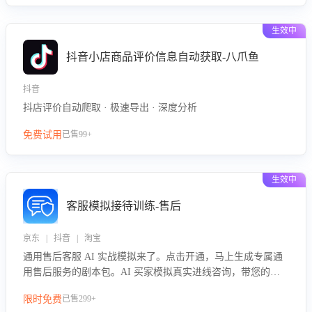
生效中
抖音小店商品评价信息自动获取-八爪鱼
抖音
抖店评价自动爬取 · 极速导出 · 深度分析
免费试用
已售99+
生效中
客服模拟接待训练-售后
京东 | 抖音 | 淘宝
通用售后客服 AI 实战模拟来了。点击开通，马上生成专属通
用售后服务的剧本包。AI 买家模拟真实进线咨询，带您的客
服团队进行沉浸式训练，快速吃透功能咨询等售后场景的应对
限时免费
已售299+
要点，轻松提升服务能力。