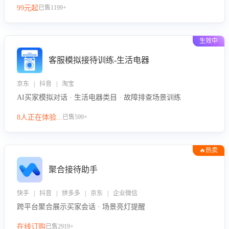
99元起
已售1199+
力。
生效中
客服模拟接待训练-生活电器
京东 | 抖音 | 淘宝
AI买家模拟对话 · 生活电器类目 · 故障排查场景训练
8人正在体验...
已售599+
🔥热卖
聚合接待助手
快手 | 抖音 | 拼多多 | 京东 | 企业微信
跨平台聚合展示买家会话 · 场景亮灯提醒
在线订购
已售2919+