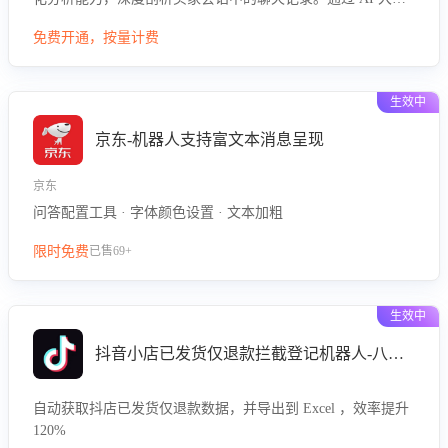
型精准定位客服在不同场景的理解与回应难点，评判解答的有
免费开通，按量计费
效性与完整性，输出针对性改进策略，助力商家快速优化快捷
话术，提升客服接待响应率与服务质量。
生效中
京东-机器人支持富文本消息呈现
京东
问答配置工具 · 字体颜色设置 · 文本加粗
限时免费
已售69+
生效中
抖音小店已发货仅退款拦截登记机器人-八爪鱼
自动获取抖店已发货仅退款数据，并导出到 Excel ，效率提升
120%