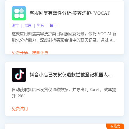
客服回复有效性分析-美容洗护-[VOCAI]
淘宝 | 京东 | 抖音 | 快手
这款应用聚焦美容洗护类目客服回复场景，依托 VOC AI 智
能化分析能力，深度剖析买家会话中的聊天记录。通过 AI
大模型精准定位客服在不同场景的理解与回应难点，评判解
答的有效性与完整性，输出针对性改进策略，助力商家快速
免费开通，按量计费
优化快捷话术，提升客服接待响应率与服务质量。
抖音小店已发货仅退款拦截登记机器人-八爪鱼
自动获取抖店已发货仅退款数据，并导出到 Excel ，效率提
升120%
免费试用
🔥热卖