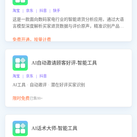
淘宝 | 京东 | 抖音 | 快手
这是一款面向数码家电行业的智能退货分析应用，通过大语
言模型深度解析买家退货数据与评价原声，精准识别产品质
量、描述不符、物流破损等核心退货原因，并输出可落地的
改进建议，通过挖掘用户痛点驱动产品迭代，从根本上降低
免费开通，按量计费
退货率，进而降低因技术差异或服务疏漏导致的退款率。
AI自动邀请顾客好评-智能工具
淘宝 | 京东 | 抖音
AI工具 · 自动邀评 · 潜在好评买家识别
限时免费
已售99+
AI话术大师-智能工具