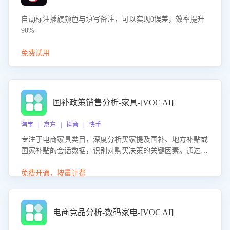
自动标注插旗颜色与填写备注，可以实现0误差，效率提升
90%
免费试用
国补政策销售分析-家具-[VOC AI]
淘宝 | 京东 | 抖音 | 快手
专注于电商家具类目，深度分析买家提及国补、地方补贴或
国家补贴的会话数据，识别对购买决策的关键因素。通过AI
大模型评估客服在政策宣传、回应及互动中的表现，生成优
化策略，助力商家利用国补政策提升GMV。
免费开通，按量计费
电商竞品分析-数码家电-[VOC AI]