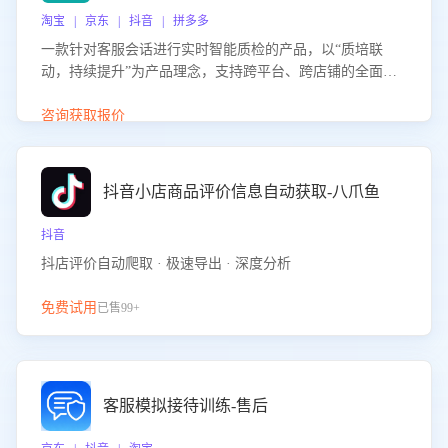
淘宝 | 京东 | 抖音 | 拼多多
一款针对客服会话进行实时智能质检的产品，以“质培联
动，持续提升”为产品理念，支持跨平台、跨店铺的全面、
实时、智能化质检，并根据质检结果形成质培联动，持续提
升客服团队的销服能力。
咨询获取报价
抖音小店商品评价信息自动获取-八爪鱼
抖音
抖店评价自动爬取 · 极速导出 · 深度分析
免费试用
已售99+
客服模拟接待训练-售后