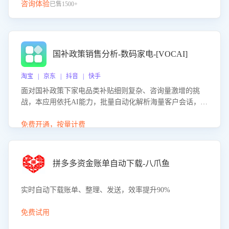
咨询体验
已售1500+
国补政策销售分析-数码家电-[VOCAI]
淘宝 | 京东 | 抖音 | 快手
面对国补政策下家电品类补贴细则复杂、咨询量激增的挑
战，本应用依托AI能力，批量自动化解析海量客户会话，精
准识别消费者对能以旧换新、补贴额度等政策的关注焦点与
购买意向，深度洞察决策动因。同时全面评估客服团队政策
免费开通，按量计费
解读准确性与响应效率，定位服务薄弱环节，为企业提供数
据驱动的策略优化建议与培训支持，助力提升政策响应速
度、客服转化能力及销售业绩。
拼多多资金账单自动下载-八爪鱼
实时自动下载账单、整理、发送，效率提升90%
免费试用