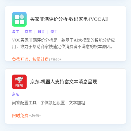
成效。系统可自动生成针对性改进策略，包括沟通话术优
化、流程规范及部门协同建议，从而提升客服团队舆情应对
能力，阻断差评扩散，维护品牌声誉，实现客户满意度的持
买家非满评价分析-数码家电-[VOC AI]
续提升。
淘宝 | 京东 | 抖音 | 快手
VOC买家非满评价分析是一款基于AI大模型的智能分析应
用，致力于帮助商家快速定位消费者不满意的根本原因。该
产品可自动识别非满评价中的关键问题，区别问题是否属于
客服原因或其它部门原因，明确责任归属，提供可落地的改
免费开通，按量计费
已售10+
进建议与策略方向。通过深入挖掘会话内容，商家可针对性
优化服务流程、提升客服质量，并协同相关部门推进体验整
改，有效提升客户满意度和店铺整体服务质量。
京东-机器人支持富文本消息呈现
京东
问答配置工具 · 字体颜色设置 · 文本加粗
限时免费
已售69+