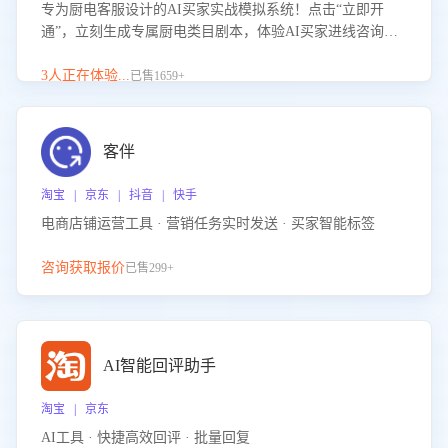
专为厨电客服设计的AI买家实战模拟系统！点击“立即开
通”，立刻生成专属厨电类目剧本，体验AI买家进线咨询真
实场景训练，快速掌握针对家用厨电商品的“功能咨询”等真
实场景应对技巧！
3人正在体验...
已售1659+
客伴
淘宝 | 京东 | 抖音 | 快手
电商店铺运营工具 · 营销任务实时发送 · 买家智能标签
咨询获取报价
已售299+
AI智能回评助手
淘宝 | 京东
AI工具 · 快捷高效回评 · 批量回复