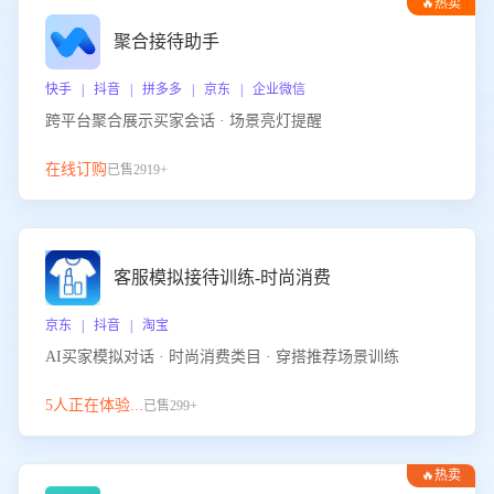
🔥热卖
聚合接待助手
快手 | 抖音 | 拼多多 | 京东 | 企业微信
跨平台聚合展示买家会话 · 场景亮灯提醒
在线订购
已售2919+
客服模拟接待训练-时尚消费
京东 | 抖音 | 淘宝
AI买家模拟对话 · 时尚消费类目 · 穿搭推荐场景训练
5人正在体验...
已售299+
🔥热卖