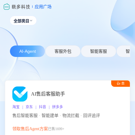
应用广场
全部类目

AI-Agent
客服外包
智能客服
智能
👍 本
周推荐
AI售后客服助手
淘宝 | 京东 | 抖音 | 拼多多
售后智能客服 · 智能建单 · 物流拦截 · 回评追评
领取售后Agent方案
已售1699+