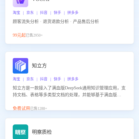
淘宝 | 京东 | 抖音 | 快手 | 拼多多
顾客流失分析 · 退货退款分析 · 产品售后分析
99元起
已售2950+
知立方
淘宝 | 京东 | 抖音 | 快手 | 拼多多
知立方是一款接入了满血版DeepSeek通用知识管理应用，支
持文档、表格等多类型文档的处理，并能够基于满血版
DeepSeek做知识应答。它能够为多种应用场景提供强大的知
识支持，帮助用户高效管理和利用知识资源。通过该产品，
免费试用
已售1288+
用户可以轻松实现文档的上传、分类、检索，提升知识管理
的智能化水平。
明察质检