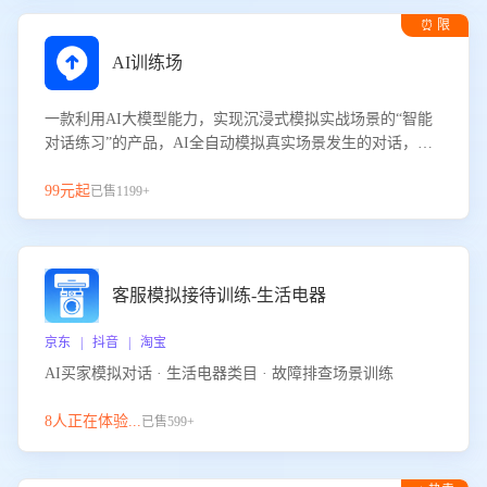
⏰ 限
时试用
AI训练场
一款利用AI大模型能力，实现沉浸式模拟实战场景的“智能
对话练习”的产品，AI全自动模拟真实场景发生的对话，企
业可以帮助员工提升客服接待技巧，持续提升客服团队的销
服能力。
99元起
已售1199+
客服模拟接待训练-生活电器
京东 | 抖音 | 淘宝
AI买家模拟对话 · 生活电器类目 · 故障排查场景训练
8人正在体验...
已售599+