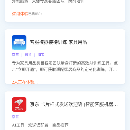
外包服务 · 大促专属客服团队 · 岗前培训
咨询体验
已售889+
客服模拟接待训练-家具用品
京东 | 抖音 | 淘宝
专为家具用品类目客服团队量身打造的高效AI训练工具。点
击“立即开通”，即可获取适配家居商品的定制化训练，开启
模拟真实客户对话的演练。针对性提升客服在家具用品功
能、尺寸参数咨询等高频场景下的专业应对能力。
2人正在体验...
京东-卡片样式发送欢迎语-[智能客服机器人]
京东
AI工具 · 欢迎语配置 · 商品推荐