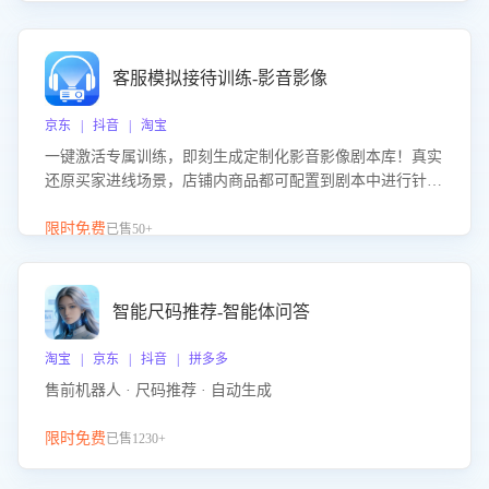
客服模拟接待训练-影音影像
京东 | 抖音 | 淘宝
一键激活专属训练，即刻生成定制化影音影像剧本库！真实
还原买家进线场景，店铺内商品都可配置到剧本中进行针对
性训练，加强商品知识解答能力，提升客服售前转化率。点
击 “立即开通”，快速获取影音影像类目剧本，一键开启客服
限时免费
已售50+
培训。
智能尺码推荐-智能体问答
淘宝 | 京东 | 抖音 | 拼多多
售前机器人 · 尺码推荐 · 自动生成
限时免费
已售1230+