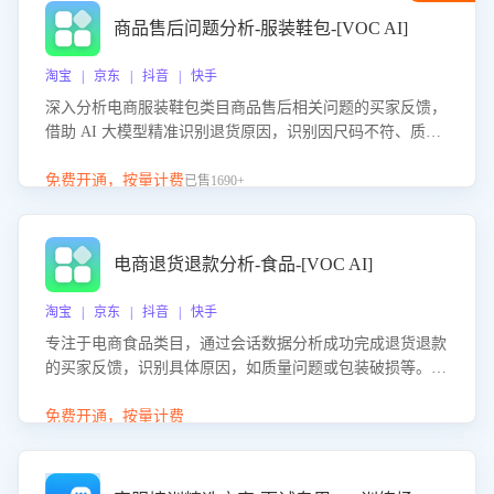
商品售后问题分析-服装鞋包-[VOC AI]
淘宝 | 京东 | 抖音 | 快手
深入分析电商服装鞋包类目商品售后相关问题的买家反馈，
借助 AI 大模型精准识别退货原因，识别因尺码不符、质量
问题等导致的退货原因，给出全方位优化产品与服务的建
议，助力商家优化产品或服务，实现销售额的显著提升。
免费开通，按量计费
已售1690+
电商退货退款分析-食品-[VOC AI]
淘宝 | 京东 | 抖音 | 快手
专注于电商食品类目，通过会话数据分析成功完成退货退款
的买家反馈，识别具体原因，如质量问题或包装破损等。结
合AI大模型，自动评估客服挽回效果，输出优化策略，助力
商家降低退款率，提升售后效率。
免费开通，按量计费