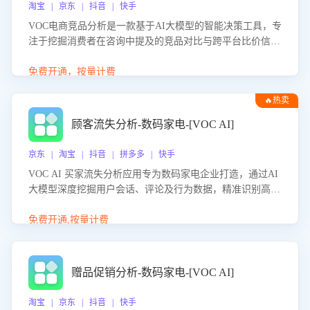
淘宝 | 京东 | 抖音 | 快手
VOC电商竞品分析是一款基于AI大模型的智能决策工具，专
注于挖掘消费者在咨询中提及的竞品对比与跨平台比价信
息。该应用能够精准识别被频繁对比的竞品品牌、咨询量、
商品信息，进行多维度交叉对比，并分析消费者的比价行
免费开通，按量计费
为。通过提供数据驱动的竞品洞察与差异化策略建议，帮助
🔥热卖
企业优化营销话术、突出产品与服务优势，有效提升咨询转
化率，避免陷入单纯价格竞争，实现精准扬长避短。
顾客流失分析-数码家电-[VOC AI]
京东 | 淘宝 | 抖音 | 拼多多 | 快手
VOC AI 买家流失分析应用专为数码家电企业打造，通过AI
大模型深度挖掘用户会话、评论及行为数据，精准识别高流
失风险客户，并定位流失原因：包括产品质量缺陷、售后响
应延迟、竞品价格冲击等。系统自动输出可落地的挽回策
免费开通,按量计费
略，迅速同步到店铺运营团队。
赠品促销分析-数码家电-[VOC AI]
淘宝 | 京东 | 抖音 | 快手