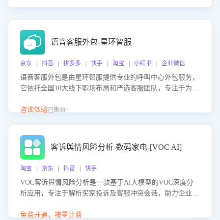
语音客服外包-星环智服
京东 | 抖音 | 拼多多 | 快手 | 淘宝 | 小红书 | 企业微信
语音客服外包是由星环智服提供专业的呼叫中心外包服务，
它依托全国10大线下职场布局和严选客服团队，专注于为企
业提供高效的语音呼叫解决方案。这项服务旨在通过专业的
客服团队和智能工具提升语音客服服务效率和质量，帮助企
咨询体验
已售99+
业实现降本增效。
客诉舆情风险分析-数码家电-[VOC AI]
淘宝 | 京东 | 抖音 | 快手
VOC客诉舆情风险分析是一款基于AI大模型的VOC深度分
析应用，专注于解析买家投诉及客服冲突会话，助力企业精
准防控舆情风险。该产品通过智能定位高风险会话、精准判
别客户情绪、归因争议根源，并客观评估客服应对合理性与
免费开通，按量计费