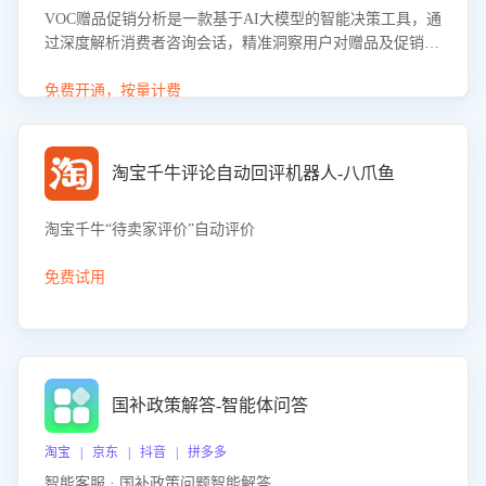
VOC赠品促销分析是一款基于AI大模型的智能决策工具，通
过深度解析消费者咨询会话，精准洞察用户对赠品及促销政
策的真实偏好与需求。该应用可识别高吸引力赠品和热门促
销诉求，帮助企业制定个性化赠品组合策略，优化资源投放
免费开通，按量计费
并淘汰低效赠品，在提升成交转化率的同时有效控制成本，
实现促销效果最大化。
淘宝千牛评论自动回评机器人-八爪鱼
淘宝千牛“待卖家评价”自动评价
免费试用
国补政策解答-智能体问答
淘宝 | 京东 | 抖音 | 拼多多
智能客服 · 国补政策问题智能解答