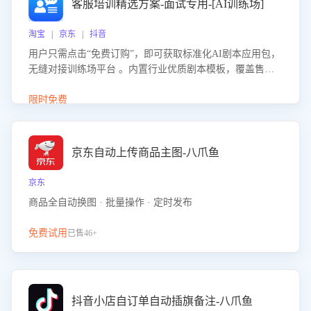
客服培训精选方案-面试专用-[AI训练场]
淘宝 | 京东 | 抖音
用户只需点击“免费订购”，即可获取标准化AI剧本应用包，
无缝对接训练场平台 。内置行业优质剧本模板，覆盖售前
咨询、售后处理等全场景，消除复杂部署流程，节省90%的
初始化时间，助力企业快速启动智能客服训练
限时免费
京东自动上传商品主图-八爪鱼
京东
商品全自动换图 · 批量操作 · 定时发布
免费试用
已售46+
抖音小店自订单自动插旗备注-八爪鱼