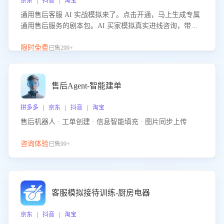
京东 | 抖音 | 淘宝
通用售后客服 AI 实战模拟来了。点击开通，马上生成专属
通用售后服务的剧本包。AI 买家模拟真实进线咨询，带您
的客服团队进行沉浸式训练，快速吃透功能咨询等售后场景
的应对要点，轻松提升服务能力。
限时免费
已售299+
售后Agent-智能建单
拼多多 | 京东 | 抖音 | 淘宝
售后机器人 · 工单创建 · 信息智能填充 · 图片同步上传
咨询体验
已售99+
客服模拟接待训练-厨房电器
京东 | 抖音 | 淘宝