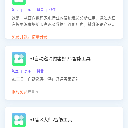
淘宝 | 京东 | 抖音 | 快手
这是一款面向数码家电行业的智能退货分析应用，通过大语
言模型深度解析买家退货数据与评价原声，精准识别产品质
量、描述不符、物流破损等核心退货原因，并输出可落地的
改进建议，通过挖掘用户痛点驱动产品迭代，从根本上降低
免费开通，按量计费
退货率，进而降低因技术差异或服务疏漏导致的退款率。
AI自动邀请顾客好评-智能工具
淘宝 | 京东 | 抖音
AI工具 · 自动邀评 · 潜在好评买家识别
限时免费
已售99+
AI话术大师-智能工具