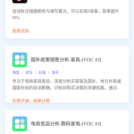
自动标注插旗颜色与填写备注，可以实现0误差，效率提升
90%
免费试用
国补政策销售分析-家具-[VOC AI]
淘宝 | 京东 | 抖音 | 快手
专注于电商家具类目，深度分析买家提及国补、地方补贴或
国家补贴的会话数据，识别对购买决策的关键因素。通过AI
大模型评估客服在政策宣传、回应及互动中的表现，生成优
化策略，助力商家利用国补政策提升GMV。
免费开通，按量计费
电商竞品分析-数码家电-[VOC AI]