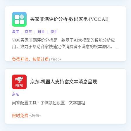
成效。系统可自动生成针对性改进策略，包括沟通话术优
化、流程规范及部门协同建议，从而提升客服团队舆情应对
能力，阻断差评扩散，维护品牌声誉，实现客户满意度的持
买家非满评价分析-数码家电-[VOC AI]
续提升。
淘宝 | 京东 | 抖音 | 快手
VOC买家非满评价分析是一款基于AI大模型的智能分析应
用，致力于帮助商家快速定位消费者不满意的根本原因。该
产品可自动识别非满评价中的关键问题，区别问题是否属于
客服原因或其它部门原因，明确责任归属，提供可落地的改
免费开通，按量计费
已售10+
进建议与策略方向。通过深入挖掘会话内容，商家可针对性
优化服务流程、提升客服质量，并协同相关部门推进体验整
改，有效提升客户满意度和店铺整体服务质量。
京东-机器人支持富文本消息呈现
京东
问答配置工具 · 字体颜色设置 · 文本加粗
限时免费
已售69+