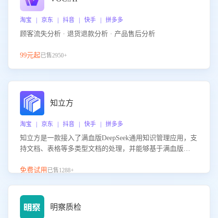
淘宝 | 京东 | 抖音 | 快手 | 拼多多
顾客流失分析 · 退货退款分析 · 产品售后分析
99元起
已售2950+
知立方
淘宝 | 京东 | 抖音 | 快手 | 拼多多
知立方是一款接入了满血版DeepSeek通用知识管理应用，支
持文档、表格等多类型文档的处理，并能够基于满血版
DeepSeek做知识应答。它能够为多种应用场景提供强大的知
识支持，帮助用户高效管理和利用知识资源。通过该产品，
免费试用
已售1288+
用户可以轻松实现文档的上传、分类、检索，提升知识管理
的智能化水平。
明察质检