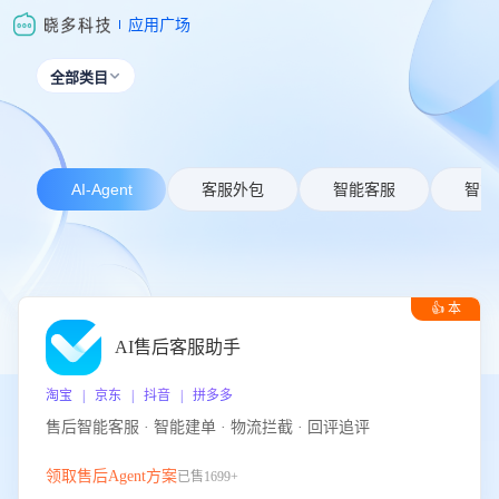
应用广场
全部类目

AI-Agent
客服外包
智能客服
智能
👍 本
周推荐
AI售后客服助手
淘宝 | 京东 | 抖音 | 拼多多
售后智能客服 · 智能建单 · 物流拦截 · 回评追评
领取售后Agent方案
已售1699+