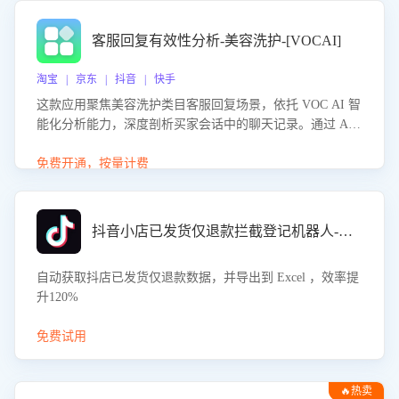
客服回复有效性分析-美容洗护-[VOCAI]
淘宝 | 京东 | 抖音 | 快手
这款应用聚焦美容洗护类目客服回复场景，依托 VOC AI 智
能化分析能力，深度剖析买家会话中的聊天记录。通过 AI
大模型精准定位客服在不同场景的理解与回应难点，评判解
答的有效性与完整性，输出针对性改进策略，助力商家快速
免费开通，按量计费
优化快捷话术，提升客服接待响应率与服务质量。
抖音小店已发货仅退款拦截登记机器人-八爪鱼
自动获取抖店已发货仅退款数据，并导出到 Excel ，效率提
升120%
免费试用
🔥热卖