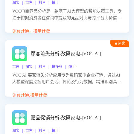
淘宝 | 京东 | 抖音 | 快手
VOC电商竞品分析是一款基于AI大模型的智能决策工具，专
注于挖掘消费者在咨询中提及的竞品对比与跨平台比价信
息。该应用能够精准识别被频繁对比的竞品品牌、咨询量、
商品信息，进行多维度交叉对比，并分析消费者的比价行
免费开通，按量计费
为。通过提供数据驱动的竞品洞察与差异化策略建议，帮助
🔥热卖
企业优化营销话术、突出产品与服务优势，有效提升咨询转
化率，避免陷入单纯价格竞争，实现精准扬长避短。
顾客流失分析-数码家电-[VOC AI]
京东 | 淘宝 | 抖音 | 拼多多 | 快手
VOC AI 买家流失分析应用专为数码家电企业打造，通过AI
大模型深度挖掘用户会话、评论及行为数据，精准识别高流
失风险客户，并定位流失原因：包括产品质量缺陷、售后响
应延迟、竞品价格冲击等。系统自动输出可落地的挽回策
免费开通,按量计费
略，迅速同步到店铺运营团队。
赠品促销分析-数码家电-[VOC AI]
淘宝 | 京东 | 抖音 | 快手