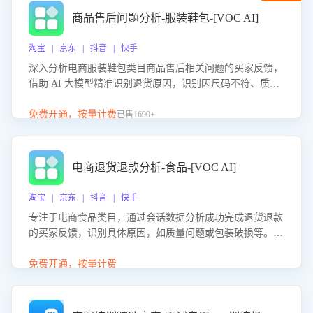
商品售后问题分析-服装鞋包-[VOC AI]
淘宝 | 京东 | 抖音 | 快手
深入分析电商服装鞋包类目商品售后相关问题的买家反馈，
借助 AI 大模型精准识别退货原因，识别因尺码不符、质量
问题等导致的退货原因，给出全方位优化产品与服务的建
议，助力商家优化产品或服务，实现销售额的显著提升。
免费开通，按量计费
已售1690+
电商退货退款分析-食品-[VOC AI]
淘宝 | 京东 | 抖音 | 快手
专注于电商食品类目，通过会话数据分析成功完成退货退款
的买家反馈，识别具体原因，如质量问题或包装破损等。结
合AI大模型，自动评估客服挽回效果，输出优化策略，助力
商家降低退款率，提升售后效率。
免费开通，按量计费