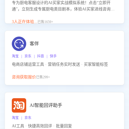
专为厨电客服设计的AI买家实战模拟系统！点击“立即开
通”，立刻生成专属厨电类目剧本，体验AI买家进线咨询真
实场景训练，快速掌握针对家用厨电商品的“功能咨询”等真
实场景应对技巧！
3人正在体验...
已售1659+
客伴
淘宝 | 京东 | 抖音 | 快手
电商店铺运营工具 · 营销任务实时发送 · 买家智能标签
咨询获取报价
已售299+
AI智能回评助手
淘宝 | 京东
AI工具 · 快捷高效回评 · 批量回复