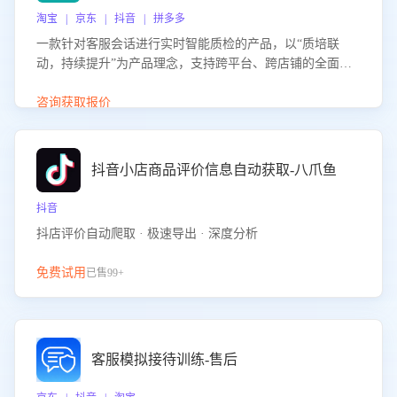
淘宝 | 京东 | 抖音 | 拼多多
一款针对客服会话进行实时智能质检的产品，以“质培联
动，持续提升”为产品理念，支持跨平台、跨店铺的全面、
实时、智能化质检，并根据质检结果形成质培联动，持续提
升客服团队的销服能力。
咨询获取报价
抖音小店商品评价信息自动获取-八爪鱼
抖音
抖店评价自动爬取 · 极速导出 · 深度分析
免费试用
已售99+
客服模拟接待训练-售后