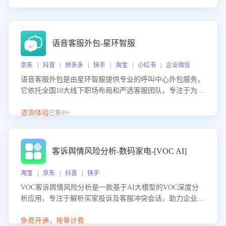
语音客服外包-星环智服
京东 | 抖音 | 拼多多 | 快手 | 淘宝 | 小红书 | 企业微信
语音客服外包是由星环智服提供专业的呼叫中心外包服务，
它依托全国10大线下职场布局和严选客服团队，专注于为企
业提供高效的语音呼叫解决方案。这项服务旨在通过专业的
客服团队和智能工具提升语音客服服务效率和质量，帮助企
咨询体验
已售99+
业实现降本增效。
客诉舆情风险分析-数码家电-[VOC AI]
淘宝 | 京东 | 抖音 | 快手
VOC客诉舆情风险分析是一款基于AI大模型的VOC深度分
析应用，专注于解析买家投诉及客服冲突会话，助力企业精
准防控舆情风险。该产品通过智能定位高风险会话、精准判
别客户情绪、归因争议根源，并客观评估客服应对合理性与
免费开通，按量计费