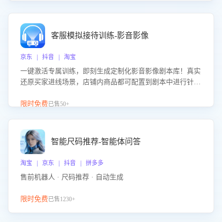
客服模拟接待训练-影音影像
京东 | 抖音 | 淘宝
一键激活专属训练，即刻生成定制化影音影像剧本库！真实
还原买家进线场景，店铺内商品都可配置到剧本中进行针对
性训练，加强商品知识解答能力，提升客服售前转化率。点
击 “立即开通”，快速获取影音影像类目剧本，一键开启客服
限时免费
已售50+
培训。
智能尺码推荐-智能体问答
淘宝 | 京东 | 抖音 | 拼多多
售前机器人 · 尺码推荐 · 自动生成
限时免费
已售1230+