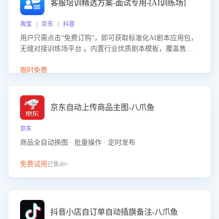
客服培训精选方案-面试专用-[AI训练场]
淘宝 | 京东 | 抖音
用户只需点击“免费订购”，即可获取标准化AI剧本应用包，
无缝对接训练场平台 。内置行业优质剧本模板，覆盖售前
咨询、售后处理等全场景，消除复杂部署流程，节省90%的
初始化时间，助力企业快速启动智能客服训练
限时免费
京东自动上传商品主图-八爪鱼
京东
商品全自动换图 · 批量操作 · 定时发布
免费试用
已售46+
抖音小店自订单自动插旗备注-八爪鱼