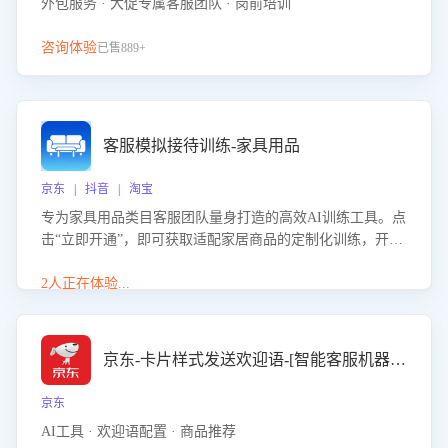
外包服务 · 大促专属客服团队 · 岗前培训
咨询体验
已售889+
客服模拟接待训练-家具用品
京东 | 抖音 | 淘宝
专为家具用品类目客服团队量身打造的高效AI训练工具。点
击“立即开通”，即可获取适配家居商品的定制化训练，开启
模拟真实客户对话的演练。针对性提升客服在家具用品功
能、尺寸参数咨询等高频场景下的专业应对能力。
2人正在体验...
京东-卡片样式发送欢迎语-[智能客服机器人]
京东
AI工具 · 欢迎语配置 · 商品推荐