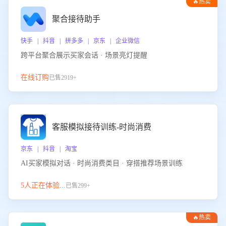
🔥热卖
聚合接待助手
快手 | 抖音 | 拼多多 | 京东 | 企业微信
跨平台聚合展示买家会话 · 场景亮灯提醒
在线订购
已售2919+
客服模拟接待训练-时尚消费
京东 | 抖音 | 淘宝
AI买家模拟对话 · 时尚消费类目 · 穿搭推荐场景训练
5人正在体验...
已售299+
🔥热卖