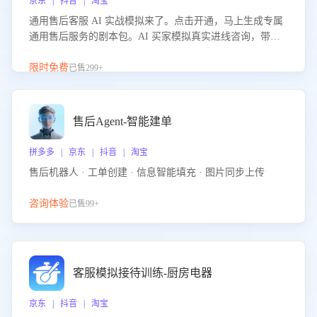
京东 | 抖音 | 淘宝
通用售后客服 AI 实战模拟来了。点击开通，马上生成专属
通用售后服务的剧本包。AI 买家模拟真实进线咨询，带您
的客服团队进行沉浸式训练，快速吃透功能咨询等售后场景
的应对要点，轻松提升服务能力。
限时免费
已售299+
售后Agent-智能建单
拼多多 | 京东 | 抖音 | 淘宝
售后机器人 · 工单创建 · 信息智能填充 · 图片同步上传
咨询体验
已售99+
客服模拟接待训练-厨房电器
京东 | 抖音 | 淘宝