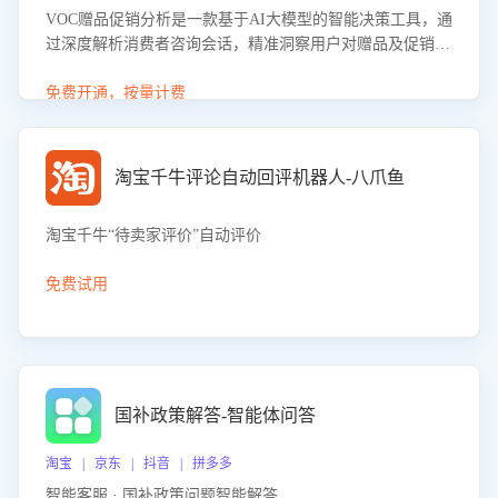
VOC赠品促销分析是一款基于AI大模型的智能决策工具，通
过深度解析消费者咨询会话，精准洞察用户对赠品及促销政
策的真实偏好与需求。该应用可识别高吸引力赠品和热门促
销诉求，帮助企业制定个性化赠品组合策略，优化资源投放
免费开通，按量计费
并淘汰低效赠品，在提升成交转化率的同时有效控制成本，
实现促销效果最大化。
淘宝千牛评论自动回评机器人-八爪鱼
淘宝千牛“待卖家评价”自动评价
免费试用
国补政策解答-智能体问答
淘宝 | 京东 | 抖音 | 拼多多
智能客服 · 国补政策问题智能解答