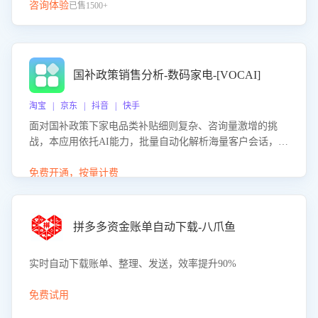
咨询体验
已售1500+
国补政策销售分析-数码家电-[VOCAI]
淘宝 | 京东 | 抖音 | 快手
面对国补政策下家电品类补贴细则复杂、咨询量激增的挑
战，本应用依托AI能力，批量自动化解析海量客户会话，精
准识别消费者对能以旧换新、补贴额度等政策的关注焦点与
购买意向，深度洞察决策动因。同时全面评估客服团队政策
免费开通，按量计费
解读准确性与响应效率，定位服务薄弱环节，为企业提供数
据驱动的策略优化建议与培训支持，助力提升政策响应速
度、客服转化能力及销售业绩。
拼多多资金账单自动下载-八爪鱼
实时自动下载账单、整理、发送，效率提升90%
免费试用