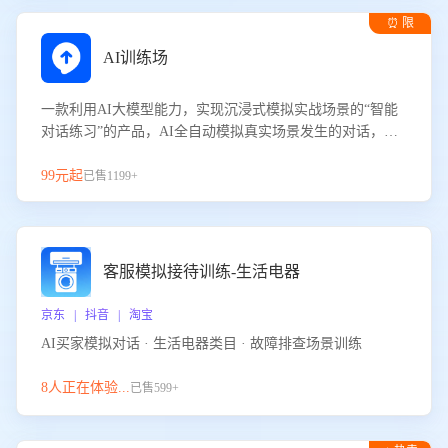
⏰ 限
时试用
AI训练场
一款利用AI大模型能力，实现沉浸式模拟实战场景的“智能
对话练习”的产品，AI全自动模拟真实场景发生的对话，企
业可以帮助员工提升客服接待技巧，持续提升客服团队的销
服能力。
99元起
已售1199+
客服模拟接待训练-生活电器
京东 | 抖音 | 淘宝
AI买家模拟对话 · 生活电器类目 · 故障排查场景训练
8人正在体验...
已售599+