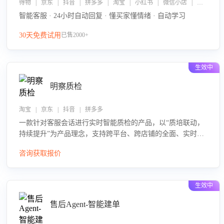
得物 | 京东 | 抖音 | 拼多多 | 淘宝 | 小红书 | 微信小店 | 快手 | 唯品会
智能客服 · 24小时自动回复 · 懂买家懂情绪 · 自动学习
30天免费试用
已售2000+
生效中
明察质检
淘宝 | 京东 | 抖音 | 拼多多
一款针对客服会话进行实时智能质检的产品，以“质培联动，
持续提升”为产品理念，支持跨平台、跨店铺的全面、实时、
智能化质检，并根据质检结果形成质培联动，持续提升客服
咨询获取报价
团队的销服能力。
生效中
售后Agent-智能建单