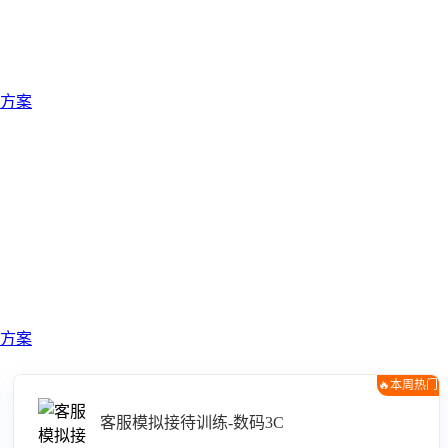
方案
方案
🔥本周热门
客服模拟接待训练-数码3C