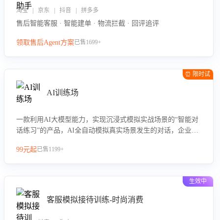
淘宝 | 京东 | 抖音 | 拼多多
售后智能客服 · 智能建单 · 物流拦截 · 回评追评
领取售后Agent方案
已售1699+
⏰ 限时试
用
AI训练场
一款利用AI大模型能力，实现沉浸式模拟实战场景的“智能对
话练习”的产品，AI全自动模拟真实场景发生的对话，企业可
以帮助员工提升客服接待技巧，持续提升客服团队的销服能
99元起
已售1199+
力。
生效中
客服模拟接待训练-时尚消费