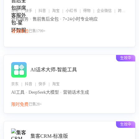
京东 | 快手 | 抖音 | 淘宝 | 小红书 | 得物 | 企业微信 | 跨平台
外包服务 · 售前售后全包 · 7×24小时专业响应
咨询体验
已售1799+
生效中
AI话术大师-智能工具
京东 | 抖音 | 快手 | 淘宝
AI工具 · DeepSeek大模型 · 营销话术生成
限时免费
已售28+
生效中
集客CRM-标准版