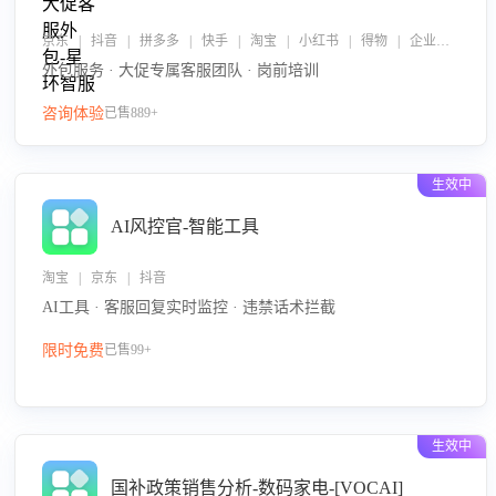
京东 | 抖音 | 拼多多 | 快手 | 淘宝 | 小红书 | 得物 | 企业微信
外包服务 · 大促专属客服团队 · 岗前培训
咨询体验
已售889+
生效中
AI风控官-智能工具
淘宝 | 京东 | 抖音
AI工具 · 客服回复实时监控 · 违禁话术拦截
限时免费
已售99+
生效中
国补政策销售分析-数码家电-[VOCAI]