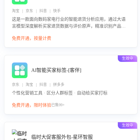
淘宝 | 京东 | 抖音 | 快手
这是一款面向数码家电行业的智能退货分析应用，通过大语
言模型深度解析买家退货数据与评价原声，精准识别产品质
量、描述不符、物流破损等核心退货原因，并输出可落地的
免费开通，按量计费
改进建议，通过挖掘用户痛点驱动产品迭代，从根本上降低
退货率，进而降低因技术差异或服务疏漏导致的退款率。
生效中
AI智能买家标签-[客伴]
京东 | 淘宝 | 抖音 | 拼多多
个性化营销工具 · 区分人群标签 · 自动给买家打标
免费开通，限时体验
已售99+
生效中
临时大促客服外包-星环智服