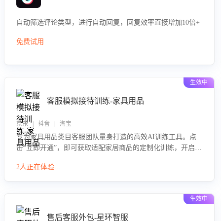
自动筛选评论类型，进行自动回复，回复效率直接增加10倍+
免费试用
生效中
客服模拟接待训练-家具用品
京东 | 抖音 | 淘宝
专为家具用品类目客服团队量身打造的高效AI训练工具。点
击“立即开通”，即可获取适配家居商品的定制化训练，开启模
拟真实客户对话的演练。针对性提升客服在家具用品功能、
2人正在体验...
尺寸参数咨询等高频场景下的专业应对能力。
生效中
售后客服外包-星环智服