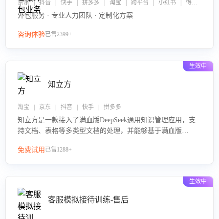
京东 | 抖音 | 快手 | 拼多多 | 淘宝 | 跨平台 | 小红书 | 得物 | 企业微信
外包服务 · 专业人力团队 · 定制化方案
咨询体验
已售2399+
生效中
知立方
淘宝 | 京东 | 抖音 | 快手 | 拼多多
知立方是一款接入了满血版DeepSeek通用知识管理应用，支
持文档、表格等多类型文档的处理，并能够基于满血版
DeepSeek做知识应答。它能够为多种应用场景提供强大的知
免费试用
已售1288+
识支持，帮助用户高效管理和利用知识资源。通过该产品，
用户可以轻松实现文档的上传、分类、检索，提升知识管理
的智能化水平。
生效中
客服模拟接待训练-售后