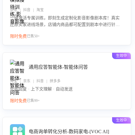
京东 | 抖音 | 淘宝
一键激活专属训练，即刻生成定制化影音影像剧本库！真实
还原买家进线场景，店铺内商品都可配置到剧本中进行针对
性训练，加强商品知识解答能力，提升客服售前转化率。点
限时免费
已售50+
击 “立即开通”，快速获取影音影像类目剧本，一键开启客服
培训。
生效中
通用应答智能体-智能体问答
淘宝 | 京东 | 抖音 | 拼多多
兜底回复 · 上下文理解 · 自动发送
限时免费
已售99+
生效中
电商询单转化分析-数码家电-[VOC AI]