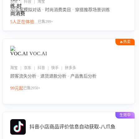
京东 | 抖音 | 淘宝
AI买家模拟对话 · 时尚消费类目 · 穿搭推荐场景训练
5人正在体验...
已售299+
🔥热卖
VOC.AI
淘宝 | 京东 | 抖音 | 快手 | 拼多多
顾客流失分析 · 退货退款分析 · 产品售后分析
99元起
已售2950+
生效中
抖音小店商品评价信息自动获取-八爪鱼