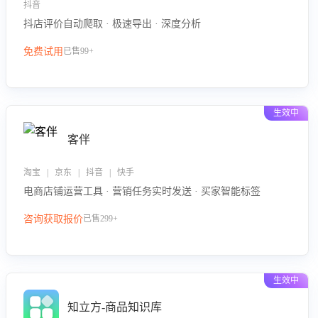
抖音
抖店评价自动爬取 · 极速导出 · 深度分析
免费试用
已售99+
生效中
客伴
淘宝 | 京东 | 抖音 | 快手
电商店铺运营工具 · 营销任务实时发送 · 买家智能标签
咨询获取报价
已售299+
生效中
知立方-商品知识库