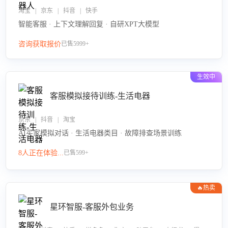
淘宝 | 京东 | 抖音 | 快手
智能客服 · 上下文理解回复 · 自研XPT大模型
咨询获取报价
已售5999+
生效中
客服模拟接待训练-生活电器
京东 | 抖音 | 淘宝
AI买家模拟对话 · 生活电器类目 · 故障排查场景训练
8人正在体验...
已售599+
🔥热卖
星环智服-客服外包业务