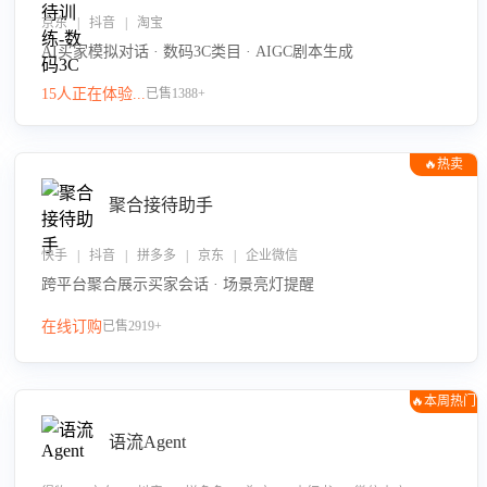
京东 | 抖音 | 淘宝
AI买家模拟对话 · 数码3C类目 · AIGC剧本生成
15人正在体验...
已售1388+
🔥热卖
聚合接待助手
快手 | 抖音 | 拼多多 | 京东 | 企业微信
跨平台聚合展示买家会话 · 场景亮灯提醒
在线订购
已售2919+
🔥本周热门
语流Agent