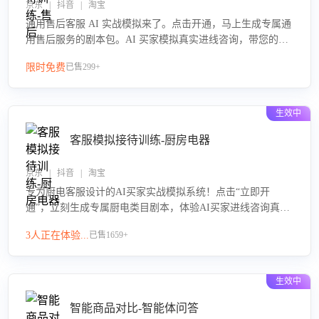
京东 | 抖音 | 淘宝
通用售后客服 AI 实战模拟来了。点击开通，马上生成专属通
用售后服务的剧本包。AI 买家模拟真实进线咨询，带您的客
服团队进行沉浸式训练，快速吃透功能咨询等售后场景的应
限时免费
已售299+
对要点，轻松提升服务能力。
生效中
客服模拟接待训练-厨房电器
京东 | 抖音 | 淘宝
专为厨电客服设计的AI买家实战模拟系统！点击“立即开
通”，立刻生成专属厨电类目剧本，体验AI买家进线咨询真实
场景训练，快速掌握针对家用厨电商品的“功能咨询”等真实场
3人正在体验...
已售1659+
景应对技巧！
生效中
智能商品对比-智能体问答